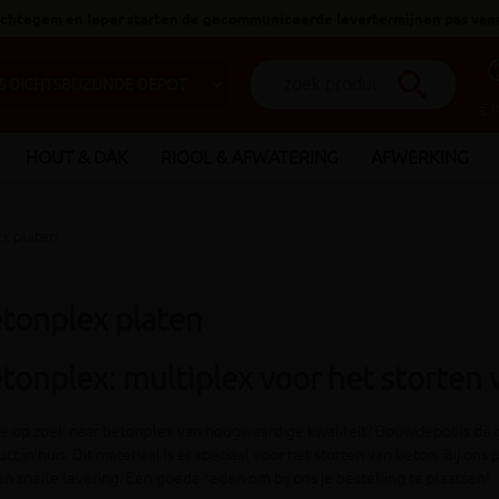
 Ichtegem en Ieper starten de gecommuniceerde levertermijnen pas van
help_o
search
€ 
HOUT & DAK
RIOOL & AFWATERING
AFWERKING
x platen
tonplex platen
tonplex: multiplex voor het storten
je op zoek naar betonplex van hoogwaardige kwaliteit? Bouwdepot is dé 
ct in huis. Dit materiaal is er speciaal voor het storten van beton. Bij ons p
n snelle levering. Een goede reden om bij ons je bestelling te plaatsen!