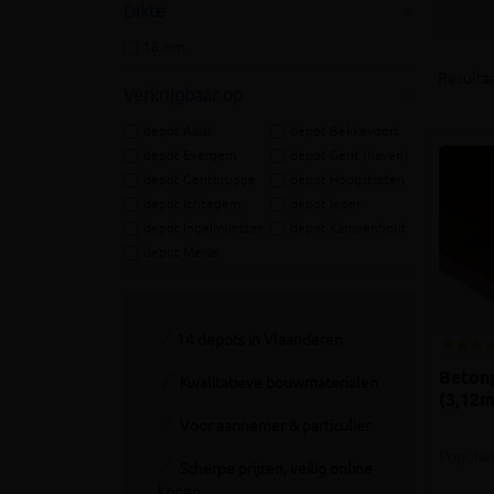
Dikte
18 mm
Resultaa
Verkrijgbaar op
depot Aalst
depot Bekkevoort
depot Evergem
depot Gent (haven)
depot Gentbrugge
depot Hoogstraten
depot Ichtegem
depot Ieper
depot Ingelmunster
depot Kampenhout
depot Meise
14 depots in Vlaanderen
Beton
Kwalitatieve bouwmaterialen
(3,12m
Voor aannemer & particulier
Populie
Scherpe prijzen, veilig online
kopen