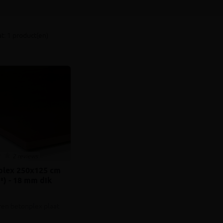
t: 1 product(en)
2 reviews
plex 250x125 cm
²) - 18 mm dik
ren betonplex plaat