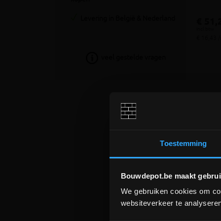
Levering in België & Nederland
€ 51,
incl.btw
€ 16,43 
veel gestelde vragen
Aan
In je zo
veelzijd
Toestemming
Betonple
Nog
Bouwdepot.be maakt gebrui
We gebruiken cookies om cont
Werkzaam
websiteverkeer te analyseren
online. 
altijd r