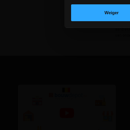
Daar
Weiger
Betonple
aantrekk
van onz