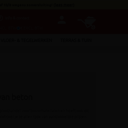
af 10/8 wegens zomersluiting!
(
lees meer
)
person
utline
Info & contact
INCL. BTW
€ EXCL. BTW
VLOER- & TEGELWERKEN
TERRAS & TUIN
 van beton
groothandel voor bouwmaterialen en heeft ook dit
rofiteer je te allen tijde van aantrekkelijke prijzen