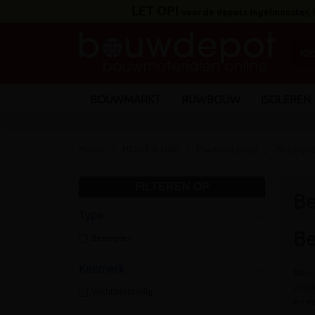
LET OP!
voor de depots Ingelmunster,
BOUWMARKT
RUWBOUW
ISOLEREN
Home
HOUT & DAK
Plaatmateriaal
Betonple
FILTEREN OP
Be
Type
Be
Betonplex
Kenmerk
Ben 
produ
Vochtbestendig
en ee