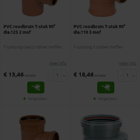
PVC roodbruin T-stuk 90°
PVC roodbruin T-stuk 90°
dia.125 2 mof
dia.110 3 mof
T-splitsing spie/2 rubber moffen
T-splitsing 3 rubber moffen
meer info
meer info
€ 13,46
€ 18,46
-
+
-
+
incl.btw
incl.btw
Vergelijken
Vergelijken