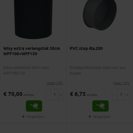
Wisy extra verlengstuk 50cm
PVC stop dia.200
WFF100+WFF150
Extra opzetstuk 50cm voor
Eindkap/afsluitkap spie voor pvc
WFF100/150
buizen
meer info
meer info
€ 70,00
€ 6,75
-
+
-
+
incl.btw
incl.btw
Vergelijken
Vergelijken