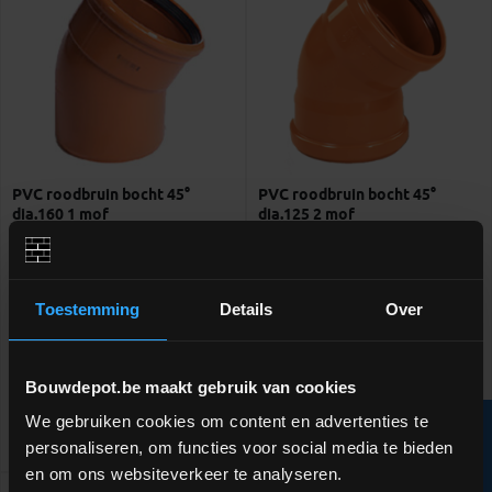
PVC roodbruin bocht 45°
PVC roodbruin bocht 45°
dia.160 1 mof
dia.125 2 mof
Bocht spie/rubber mof
Bocht 2 rubber moffen
Toestemming
Details
Over
meer info
meer info
€ 11,94
€ 11,24
-
+
-
+
incl.btw
incl.btw
Bouwdepot.be maakt gebruik van cookies
We gebruiken cookies om content en advertenties te
R
personaliseren, om functies voor social media te bieden
Vergelijken
Vergelijken
en om ons websiteverkeer te analyseren.
F
I
L
T
E