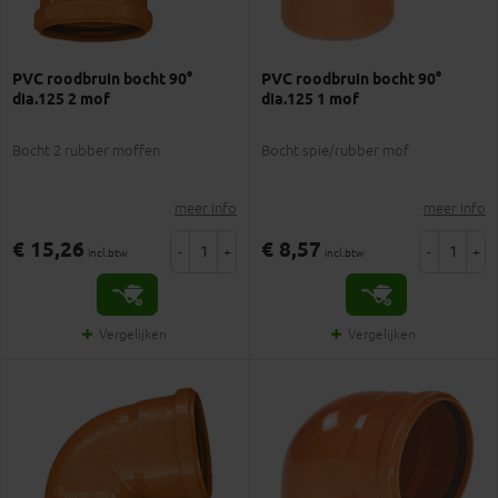
PVC roodbruin bocht 90°
PVC roodbruin bocht 90°
dia.125 2 mof
dia.125 1 mof
Bocht 2 rubber moffen
Bocht spie/rubber mof
meer info
meer info
€ 15,26
€ 8,57
-
+
-
+
incl.btw
incl.btw
Vergelijken
Vergelijken