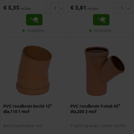
€ 5,35
€ 3,81
-
+
-
+
incl.btw
incl.btw
Vergelijken
Vergelijken
PVC roodbruin bocht 15°
PVC roodbruin Y-stuk 45°
dia.110 1 mof
dia.200 2 mof
Bocht spie/rubber mof
T-splitsing spie/2 rubber moffen