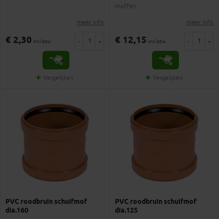
moffen
meer info
meer info
€ 2,30
€ 12,15
-
+
-
+
incl.btw
incl.btw
Vergelijken
Vergelijken
PVC roodbruin schuifmof
PVC roodbruin schuifmof
dia.160
dia.125