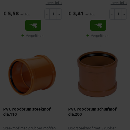
meer info
meer info
€ 5,58
€ 3,41
-
+
-
+
incl.btw
incl.btw
Vergelijken
Vergelijken
PVC roodbruin steekmof
PVC roodbruin schuifmof
dia.110
dia.200
Steekmof met 2 rubber moffen
Doorsteekmof met 2 rubber