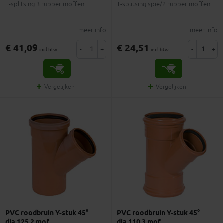
T-splitsing 3 rubber moffen
T-splitsing spie/2 rubber moffen
meer info
meer info
€ 41,09
€ 24,51
-
+
-
+
incl.btw
incl.btw
Vergelijken
Vergelijken
PVC roodbruin Y-stuk 45°
PVC roodbruin Y-stuk 45°
dia.125 2 mof
dia.110 3 mof