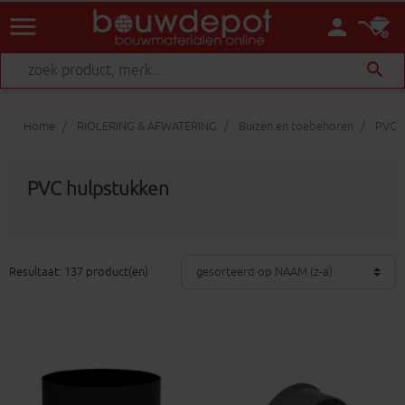
menu
person
search
Home
RIOLERING & AFWATERING
Buizen en toebehoren
PVC h
PVC hulpstukken
Resultaat: 137 product(en)