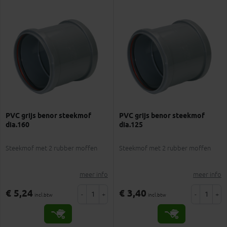
PVC grijs benor steekmof
PVC grijs benor steekmof
dia.160
dia.125
Steekmof met 2 rubber moffen
Steekmof met 2 rubber moffen
meer info
meer info
€ 5,24
€ 3,40
-
+
-
+
incl.btw
incl.btw