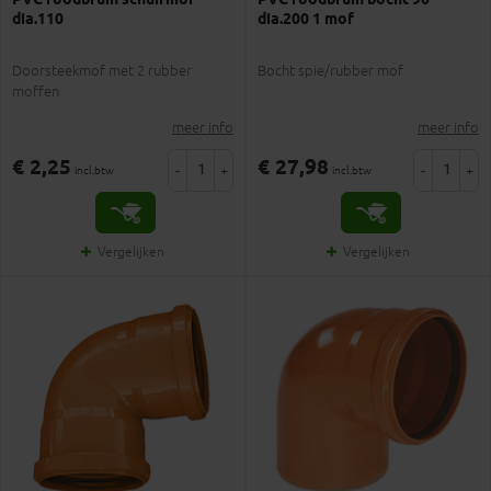
PVC roodbruin schuifmof
PVC roodbruin bocht 90°
dia.110
dia.200 1 mof
Doorsteekmof met 2 rubber
Bocht spie/rubber mof
moffen
meer info
meer info
€ 2,25
€ 27,98
-
+
-
+
incl.btw
incl.btw
Vergelijken
Vergelijken