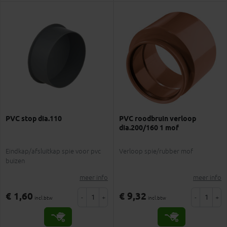
PVC stop dia.110
PVC roodbruin verloop
dia.200/160 1 mof
Eindkap/afsluitkap spie voor pvc
Verloop spie/rubber mof
buizen
meer info
meer info
€ 1,60
€ 9,32
-
+
-
+
incl.btw
incl.btw