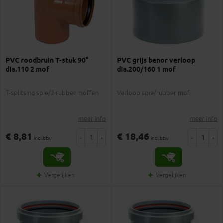
PVC roodbruin T-stuk 90°
PVC grijs benor verloop
dia.110 2 mof
dia.200/160 1 mof
T-splitsing spie/2 rubber moffen
Verloop spie/rubber mof
meer info
meer info
€ 8,81
€ 18,46
-
+
-
+
incl.btw
incl.btw
Vergelijken
Vergelijken