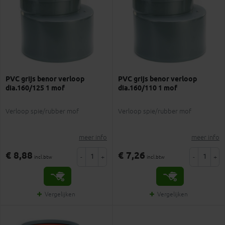
PVC grijs benor verloop
PVC grijs benor verloop
dia.160/125 1 mof
dia.160/110 1 mof
Verloop spie/rubber mof
Verloop spie/rubber mof
meer info
meer info
€ 8,88
€ 7,26
-
+
-
+
incl.btw
incl.btw
Vergelijken
Vergelijken