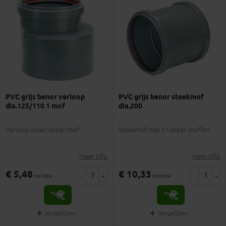
PVC grijs benor verloop
PVC grijs benor steekmof
dia.125/110 1 mof
dia.200
Verloop spie/rubber mof
Steekmof met 2 rubber moffen
meer info
meer info
€ 5,48
€ 10,33
-
+
-
+
incl.btw
incl.btw
Vergelijken
Vergelijken