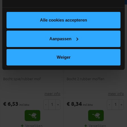
Alle cookies accepteren
Aanpassen
Weiger
PVC roodbruin bocht 45°
PVC roodbruin bocht 45°
dia.125 1 mof
dia.110 2 mof
Bocht spie/rubber mof
Bocht 2 rubber moffen
meer info
meer info
€ 6,53
€ 8,34
-
+
-
+
incl.btw
incl.btw
Vergelijken
Vergelijken