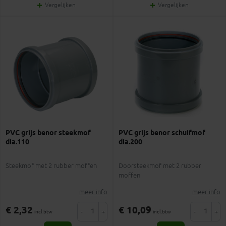
Vergelijken
Vergelijken
PVC grijs benor steekmof
PVC grijs benor schuifmof
dia.110
dia.200
Steekmof met 2 rubber moffen
Doorsteekmof met 2 rubber
moffen
meer info
meer info
€ 2,32
€ 10,09
-
+
-
+
incl.btw
incl.btw