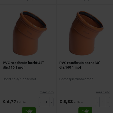
PVC roodbruin bocht 45°
PVC roodbruin bocht 30°
dia.110 1 mof
dia.160 1 mof
Bocht spie/rubber mof
Bocht spie/rubber mof
meer info
meer info
€ 4,77
€ 5,88
-
+
-
+
incl.btw
incl.btw