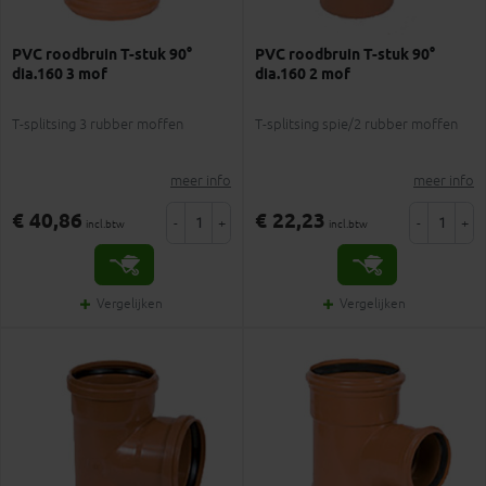
PVC roodbruin T-stuk 90°
PVC roodbruin T-stuk 90°
dia.160 3 mof
dia.160 2 mof
T-splitsing 3 rubber moffen
T-splitsing spie/2 rubber moffen
meer info
meer info
€ 40,86
€ 22,23
-
+
-
+
incl.btw
incl.btw
Vergelijken
Vergelijken