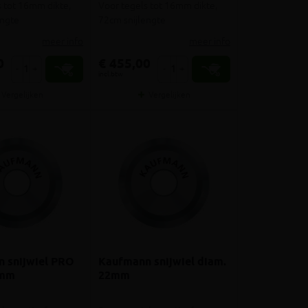
 tot 16mm dikte,
Voor tegels tot 16mm dikte,
engte
72cm snijlengte
meer info
meer info
0
€ 455,00
-
+
-
+
incl.btw
Vergelijken
Vergelijken
 snijwiel PRO
Kaufmann snijwiel diam.
2mm
22mm