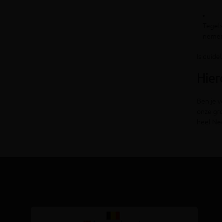
Tegels
neme
Is duide
Hier
Ben je v
onze gro
heel Ne