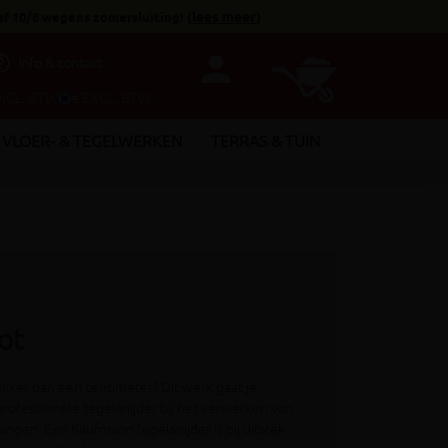
af 10/8 wegens zomersluiting!
(
lees meer
)
person
utline
Info & contact
INCL. BTW
€ EXCL. BTW
VLOER- & TEGELWERKEN
TERRAS & TUIN
ot
kker dan één centimeter? Dit werk gaat je
rofessionele tegelsnijder bij het verwerken van
ingen. Een Kaufmann tegelsnijder is bij uitstek