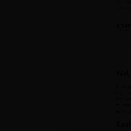
Voor te
63cm sn
€ 349
incl.btw
Wat 
Een tege
tegelsni
tegelwer
millimet
een gro
Kauf