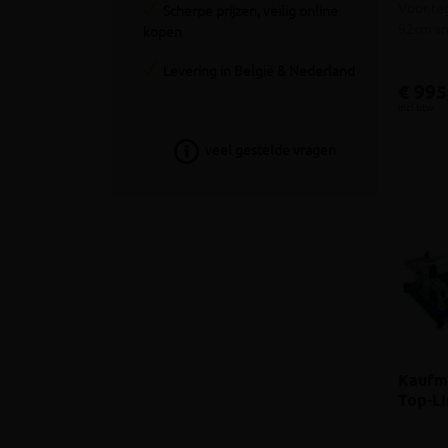
Voor te
Scherpe prijzen, veilig online
92cm sn
kopen
Levering in België & Nederland
€ 995
incl.btw
veel gestelde vragen
Kaufma
Top-L