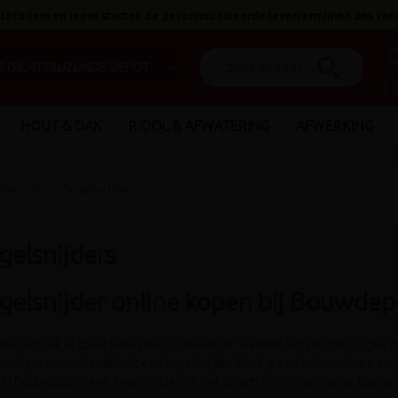
 Ichtegem en Ieper starten de gecommuniceerde levertermijnen pas van
help_o
search
€ 
HOUT & DAK
RIOOL & AFWATERING
AFWERKING
loerder
Tegelsnijders
gelsnijders
gelsnijder online kopen bij Bouwdep
keukenblok of toilet betegelen? Vloeren en wanden leggen met tegels di
oudiger en sneller af met een tegelsnijder. Zoek je een betrouwbare en p
s? Bouwdepot heeft tegelsnijders in het assortiment voor allerlei toepass