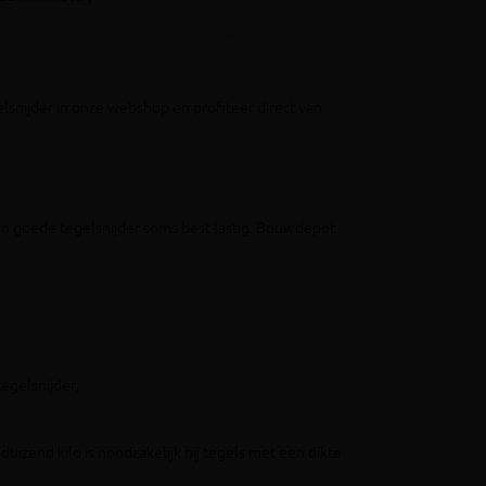
lsnijder in onze webshop en profiteer direct van
 een goede tegelsnijder soms best lastig. Bouwdepot
tegelsnijder;
izend kilo is noodzakelijk bij tegels met een dikte