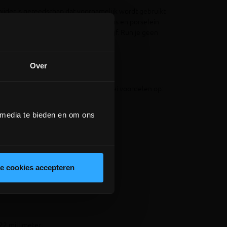
snijder is gereedschap dat voornamelijk wordt gebruikt
gels, platen, mozaïek, steengoed, glas en porselein.
er altijd een aanwinst voor je bedrijf. Run je geen
hikt voor de handige doe-het-zelver.
Over
edschap levert je hoe dan ook allerlei voordelen op:
 media te bieden en om ons
t;
le cookies accepteren
22 millimeter;