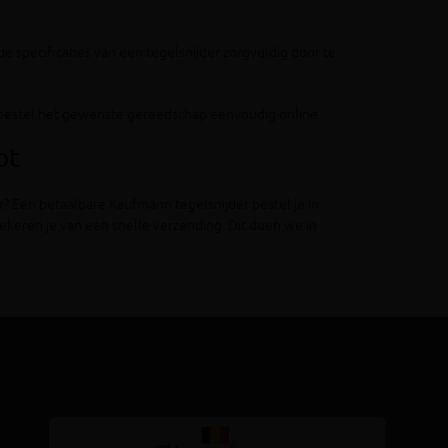
de specificaties van een tegelsnijder zorgvuldig door te
en bestel het gewenste gereedschap eenvoudig online.
ot
r? Een betaalbare Kaufmann tegelsnijder bestel je in
keren je van een snelle verzending. Dit doen we in