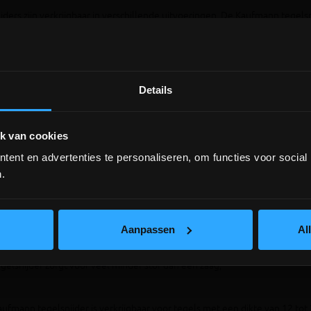
jders zijn verkrijgbaar in verschillende uitvoeringen. De Kaufmann tegel
fessionals. Een Kaufmann tegelsnijder komt van pas bij het snijden van te
t een Kaufmann tegelsnijder multifunctioneel en daarom is deze tegelsnijd
sbedrijf, maar ben je wel een handige klusser? Een Kauffman is ook gesc
delen tegelsnijders
Details
DEPOT INGELMUNSTER EN
ICHTEGEM GESLOTEN!
or een Kaufmann tegelsnijder of een snijder van een ander merk? Dit gere
k van cookies
ent en advertenties te personaliseren, om functies voor social
depot Ingelmunster en Ichtegem zijn nog
gesloten t.e.m. 9/8 wegens bouwverlof!
.
 snijden zorgt voor een fijnere snijlijn dan wanneer je tegels op maat zaag
lees hier meer!
gelsnijder is goedkoper in aanschaf dan een tegelzaag;
Aanpassen
Al
gelsnijder zorgt voor veel minder stof dan een zaag;
ufmann tegelsnijder is verkrijgbaar voor tegels met een dikte van 12 tot 