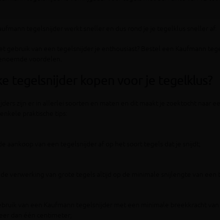
ufmann tegelsnijder werkt sneller en dus rond je je tegelklus sneller af.
t gebruik van een tegelsnijder je enthousiast? Bestel een Kaufmann tege
enoemde voordelen.
e tegelsnijder kopen voor je tegelklus?
jders zijn er in allerlei soorten en maten en dit maakt je zoektocht naar
 enkele praktische tips:
e aankoop van een tegelsnijder af op het soort tegels dat je snijdt;
j de verwerking van grote tegels altijd op de minimale snijlengte van een 
bruik van een Kaufmann tegelsnijder met een minimale breekkracht van du
eer dan één centimeter;