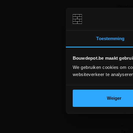
Tegelsni
door pro
Dit maak
aannemer
Voor
Toestemming
Ga je vo
Bouwdepot.be maakt gebrui
We gebruiken cookies om cont
websiteverkeer te analyseren
Tegels
Een te
Weiger
Een te
Een Ka