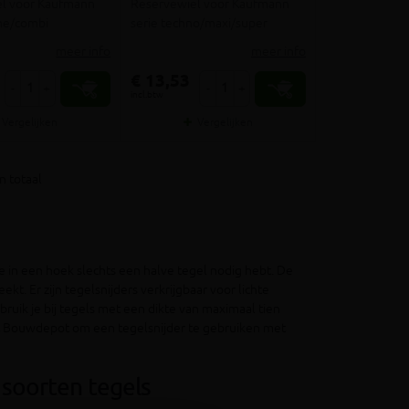
l voor Kaufmann
Reservewiel voor Kaufmann
ine/combi
serie techno/maxi/super
meer info
meer info
€ 13,53
-
+
-
+
incl.btw
Vergelijken
Vergelijken
n totaal
e in een hoek slechts een halve tegel nodig hebt. De
. Er zijn tegelsnijders verkrijgbaar voor lichte
ruik je bij tegels met een dikte van maximaal tien
ert Bouwdepot om een tegelsnijder te gebruiken met
 soorten tegels