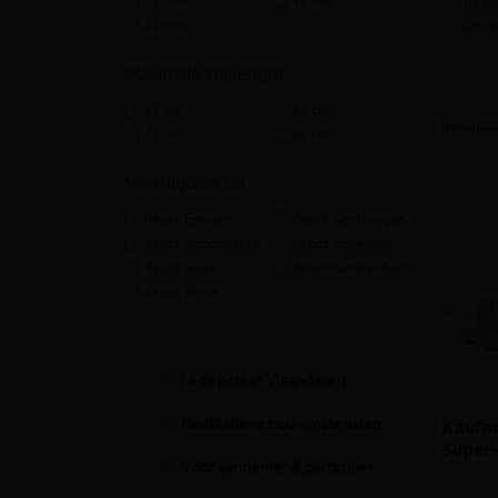
12 mm
16 mm
gesc
en be
22 mm
Maximale snijlengte
62 cm
63 cm
Resultaa
72 cm
92 cm
Verkrijgbaar op
depot Evergem
depot Gentbrugge
depot Hoogstraten
depot Ichtegem
depot Ieper
depot Kampenhout
depot Meise
14 depots in Vlaanderen
Kwalitatieve bouwmaterialen
Kaufma
Super
Voor aannemer & particulier