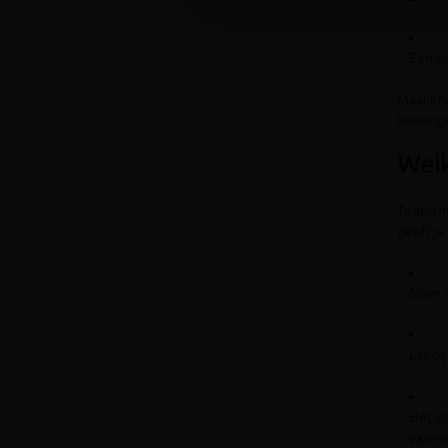
Een Ka
Maakt he
boveng
Welk
Tegelsni
geeft je
Stem d
Let bi
Het ge
van m