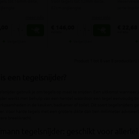
gels tot 16mm dikte,
Voor tegels tot 12mm dikte,
Reservewie
ijlengte
62cm snijlengte
serie top-l
meer info
meer info
,00
€ 146,00
€ 22,68
-
+
-
+
incl.btw
incl.btw
Vergelijken
Vergelijken
Product 1 tot 8 van 8 product(en) i
is een tegelsnijder?
lsnijder gebruik je om tegels op maat te snijden. Een uitkomst wanneer j
jder werkt met behulp van een hendel waardoor een tegel eenvoudig breekt
kzaamheden in de keuken, badkamer of toilet. Dit soort tegelsnijders geb
er. Voor harde tegels met een grotere dikte dan tien millimeter advise
tere breekkracht.
mann tegelsnijder: geschikt voor allerlei