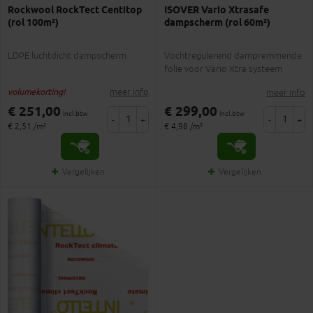
Rockwool RockTect Centitop
ISOVER Vario Xtrasafe
(rol 100m²)
dampscherm (rol 60m²)
LDPE luchtdicht dampscherm
Vochtregulerend dampremmende
folie voor Vario Xtra systeem
meer info
meer info
volumekorting!
€ 251,00
€ 299,00
incl.btw
incl.btw
-
+
-
+
€ 2,51 /m²
€ 4,98 /m²
Vergelijken
Vergelijken