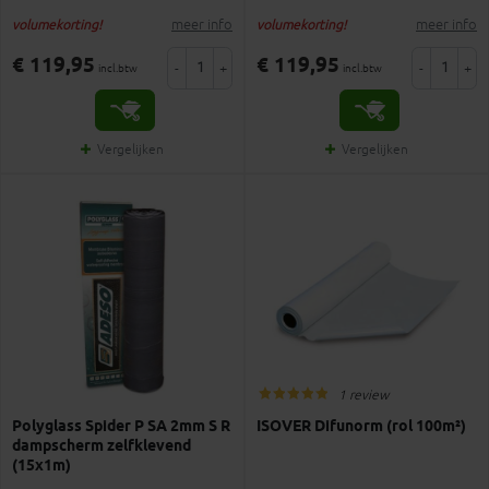
meer info
meer info
volumekorting!
volumekorting!
€ 119,95
€ 119,95
-
+
-
+
incl.btw
incl.btw
Vergelijken
Vergelijken
1 review
Polyglass Spider P SA 2mm S R
ISOVER Difunorm (rol 100m²)
dampscherm zelfklevend
(15x1m)