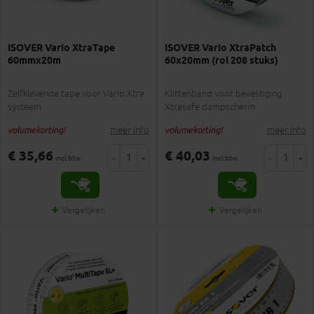
ISOVER Vario XtraTape
ISOVER Vario XtraPatch
60mmx20m
60x20mm (rol 208 stuks)
Zelfklevende tape voor Vario Xtra
Klittenband voor bevestiging
systeem
Xtrasafe dampscherm
meer info
meer info
volumekorting!
volumekorting!
€ 35,66
€ 40,03
-
+
-
+
incl.btw
incl.btw
Vergelijken
Vergelijken