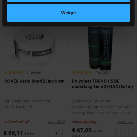
Vergelijken
Vergelijken
Weiger
1 review
1 review
ISOVER Vario Bond 25mx10cm
Polyglass TREND HS BE
onderlaag 3mm S/MAC (8x1m)
Bepleisterbare luchtdichte
Bitumineus (polymeer)
afdichtingsband
onderlaag/dampscherm voor APP
roofing (vlamlassen of verkleven)
meer info
meer info
volumekorting!
volumekorting!
€ 67,00
incl.btw
€ 66,11
-
+
-
+
incl.btw
€ 6,41 /m²