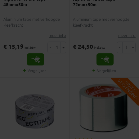
48mmx50m
72mmx50m
Aluminium tape met verhoogde
Aluminium tape met verhoogde
kleefkracht
kleefkracht
meer info
meer info
€ 15,19
€ 24,50
-
+
-
+
incl.btw
incl.btw
Vergelijken
Vergelijken
V
G
G
R
A
T
I
S
E
R
Z
E
N
D
I
N