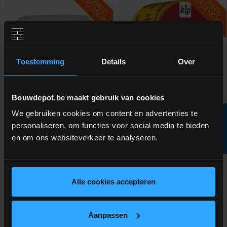
V
G
V
G
G
R
A
T
I
S
E
R
Z
E
N
D
I
N
G
R
A
T
I
S
E
R
Z
E
N
D
I
N
Toestemming
Details
Over
Bouwdepot.be maakt gebruik van cookies
Hevadex Blowerproof Liquid
Kip 231-60 construct tape
We gebruiken cookies om content en advertenties te
R
Brush 5KG wit
60mmx40m
personaliseren, om functies voor social media te bieden
en om ons websiteverkeer te analyseren.
F
I
L
T
E
Luchtdichte pasta voor onder
Luchtdicht vastplakken van
dunpleisters - pot van 5KG
isolatiematerialen bij
overlappingen
meer info
meer info
volumekorting!
Alle cookies accepteren
€ 54,94
€ 55,25
-
+
-
+
incl.btw
incl.btw
Aanpassen