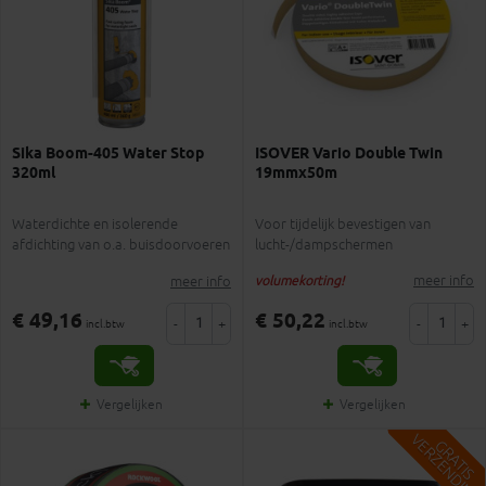
Sika Boom-405 Water Stop
ISOVER Vario Double Twin
320ml
19mmx50m
Waterdichte en isolerende
Voor tijdelijk bevestigen van
afdichting van o.a. buisdoorvoeren
lucht-/dampschermen
meer info
meer info
volumekorting!
€ 49,16
€ 50,22
-
+
-
+
incl.btw
incl.btw
Vergelijken
Vergelijken
V
G
G
R
A
T
I
S
E
R
Z
E
N
D
I
N