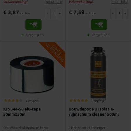
meer info
meer info
volumekorting!
volumekorting!
€ 3,87
€ 7,59
-
+
-
+
incl.btw
incl.btw
Vergelijken
Vergelijken
V
G
G
R
A
T
I
S
E
R
Z
E
N
D
I
N
1 review
1 review
Kip 344-50 alu-tape
Bouwdepot PU isolatie-
50mmx50m
/lijmschuim cleaner 500ml
Standaard aluminium tape
Pistool-en PU reiniger