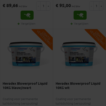
€ 89,66
€ 95,00
-
+
-
+
incl.btw
incl.btw
Vergelijken
Vergelijken
V
G
V
G
G
R
A
T
I
S
E
R
Z
E
N
D
I
N
G
R
A
T
I
S
E
R
Z
E
N
D
I
N
Hevadex Blowerproof Liquid
Hevadex Blowerproof Liquid
10KG blauw/zwart
10KG wit
Coating voor permanente
Coating voor permanente
luchtdichting (verspuiting)
luchtdichting (verspuiting)