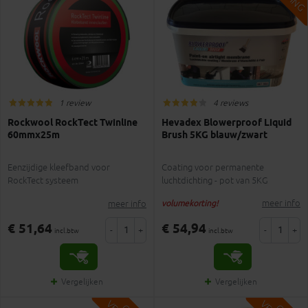
1 review
4 reviews
Rockwool RockTect Twinline
Hevadex Blowerproof Liquid
60mmx25m
Brush 5KG blauw/zwart
Eenzijdige kleefband voor
Coating voor permanente
RockTect systeem
luchtdichting - pot van 5KG
meer info
meer info
volumekorting!
€ 51,64
€ 54,94
-
+
-
+
incl.btw
incl.btw
Vergelijken
Vergelijken