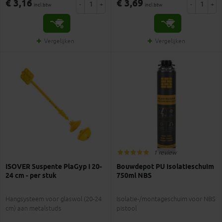
€ 3,16
€ 3,69
-
+
-
+
incl.btw
incl.btw
Vergelijken
Vergelijken
1 review
ISOVER Suspente PlaGyp I 20-
Bouwdepot PU isolatieschuim
24 cm - per stuk
750ml NBS
Hangsysteem voor glaswol (20-24
Isolatie-/montageschuim voor NBS
cm) aan metalstuds
pistool