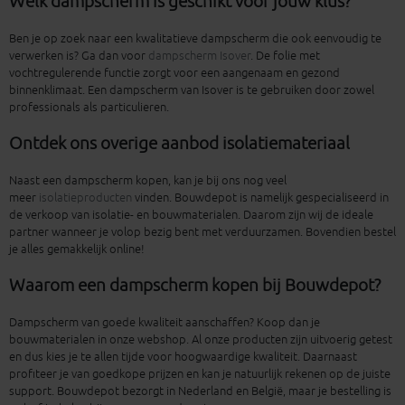
Welk dampscherm is geschikt voor jouw klus?
Ben je op zoek naar een kwalitatieve dampscherm die ook eenvoudig te
verwerken is? Ga dan voor
dampscherm Isover
. De folie met
vochtregulerende functie zorgt voor een aangenaam en gezond
binnenklimaat. Een dampscherm van Isover is te gebruiken door zowel
professionals als particulieren.
Ontdek ons overige aanbod isolatiemateriaal
Naast een dampscherm kopen, kan je bij ons nog veel
meer
isolatieproducten
vinden. Bouwdepot is namelijk gespecialiseerd in
de verkoop van isolatie- en bouwmaterialen. Daarom zijn wij de ideale
partner wanneer je volop bezig bent met verduurzamen. Bovendien bestel
je alles gemakkelijk online!
Waarom een dampscherm kopen bij Bouwdepot?
Dampscherm van goede kwaliteit aanschaffen? Koop dan je
bouwmaterialen in onze webshop. Al onze producten zijn uitvoerig getest
en dus kies je te allen tijde voor hoogwaardige kwaliteit. Daarnaast
profiteer je van goedkope prijzen en kan je natuurlijk rekenen op de juiste
support. Bouwdepot bezorgt in Nederland en België, maar je bestelling is