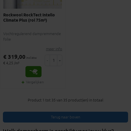
Rockwool RockTect Intello
Climate Plus (rol 75m²)
Vochtregulerend dampremmende
folie
meer info
€ 319,00
incl.btw
-
+
€ 4,25 /m²
Vergelijken
Product 1 tot 35 van 35 product(en) in totaal
Terug naar boven