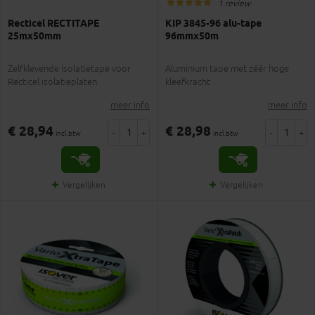
1 review
Recticel RECTITAPE
KIP 3845-96 alu-tape
25mx50mm
96mmx50m
Zelfklevende isolatietape voor
Aluminium tape met zéér hoge
Recticel isolatieplaten
kleefkracht
meer info
meer info
€ 28,94
€ 28,98
-
+
-
+
incl.btw
incl.btw
Vergelijken
Vergelijken