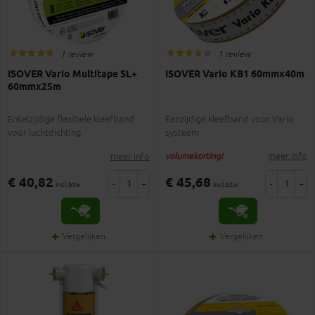
1 review
1 review
ISOVER Vario Multitape SL+
ISOVER Vario KB1 60mmx40m
60mmx25m
Enkelzijdige flexibele kleefband
Eenzijdige kleefband voor Vario
voor luchtdichting
systeem
meer info
meer info
volumekorting!
€ 40,82
€ 45,68
-
+
-
+
incl.btw
incl.btw
Vergelijken
Vergelijken