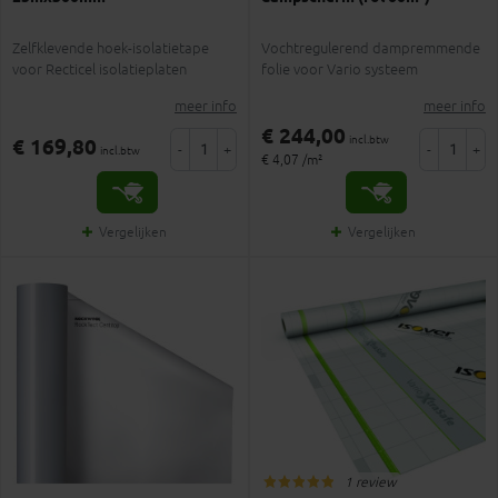
Zelfklevende hoek-isolatietape
Vochtregulerend dampremmende
voor Recticel isolatieplaten
folie voor Vario systeem
meer info
meer info
€ 244,00
incl.btw
€ 169,80
-
+
-
+
incl.btw
€ 4,07 /m²
Vergelijken
Vergelijken
1 review