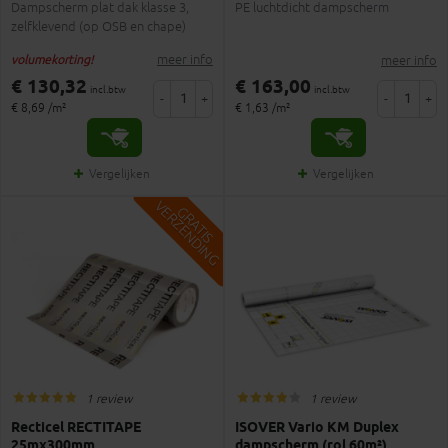
Dampscherm plat dak klasse 3,
PE luchtdicht dampscherm
zelfklevend (op OSB en chape)
meer info
meer info
volumekorting!
€ 130,32
€ 163,00
incl.btw
incl.btw
-
+
-
+
€ 8,69 /m²
€ 1,63 /m²
Vergelijken
Vergelijken
V
G
G
R
A
T
I
S
E
R
Z
E
N
D
I
N
1 review
1 review
Recticel RECTITAPE
ISOVER Vario KM Duplex
25mx300mm
dampscherm (rol 60m²)