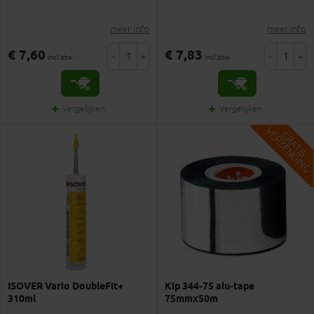
meer info
meer info
€ 7,60
€ 7,83
-
+
-
+
incl.btw
incl.btw
Vergelijken
Vergelijken
V
G
G
R
A
T
I
S
E
R
Z
E
N
D
I
N
ISOVER Vario DoubleFit+
Kip 344-75 alu-tape
310ml
75mmx50m