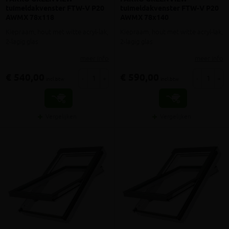
tuimeldakvenster FTW-V P20
tuimeldakvenster FTW-V P20
AWMX 78x118
AWMX 78x140
Kiepraam, hout met witte acryl-lak,
Kiepraam, hout met witte acryl-lak,
2-lagig glas
2-lagig glas
meer info
meer info
€ 540,00
€ 590,00
-
+
-
+
incl.btw
incl.btw
Vergelijken
Vergelijken