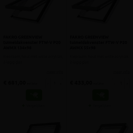
FAKRO GREENVIEW
FAKRO GREENVIEW
tuimeldakvenster FTW-V P20
tuimeldakvenster FTW-V P20
AWMX 134x98
AWMX 55x98
Kiepraam, hout met witte acryl-lak,
Kiepraam, hout met witte acryl-lak,
2-lagig glas
2-lagig glas
meer info
meer info
€ 681,00
€ 433,00
-
+
-
+
incl.btw
incl.btw
Vergelijken
Vergelijken