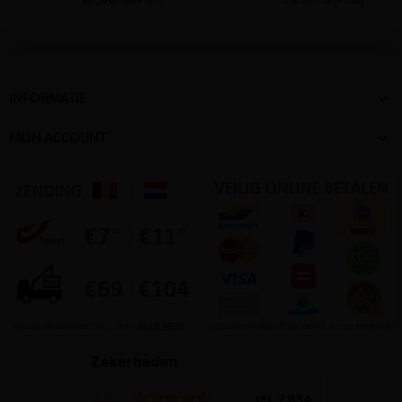
België en Nederland
Stel dan hier je vraag

INFORMATIE

MIJN ACCOUNT