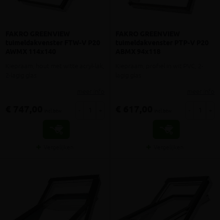
FAKRO GREENVIEW
FAKRO GREENVIEW
tuimeldakvenster FTW-V P20
tuimeldakvenster PTP-V P20
AWMX 114x140
ABMX 94x118
Kiepraam, hout met witte acryl-lak,
Kiepraam, profiel in wit PVC, 2-
2-lagig glas
lagig glas
meer info
meer info
€ 747,00
€ 617,00
-
+
-
+
incl.btw
incl.btw
Vergelijken
Vergelijken