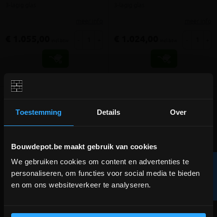
3-lagig glas
3-lagig glas
meer info
meer info
€ 1.055,00
€ 1.024,00
-
+
-
+
incl.btw
incl.btw
Vergelijken
Vergelijken
Toestemming
Details
Over
Bouwdepot.be maakt gebruik van cookies
We gebruiken cookies om content en advertenties te
R
DEPOT INGELMUNSTER EN
personaliseren, om functies voor social media te bieden
ICHTEGEM GESLOTEN!
en om ons websiteverkeer te analyseren.
F
I
L
T
E
depot Ingelmunster en Ichtegem zijn nog
FAKRO GREENVIEW
FAKRO GREENVIEW
tuimeldakvenster FTW-V P50
tuimeldakvenster PTP-V P20
gesloten t.e.m. 9/8 wegens bouwverlof!
AWMX 55x78
ABMX 55x98