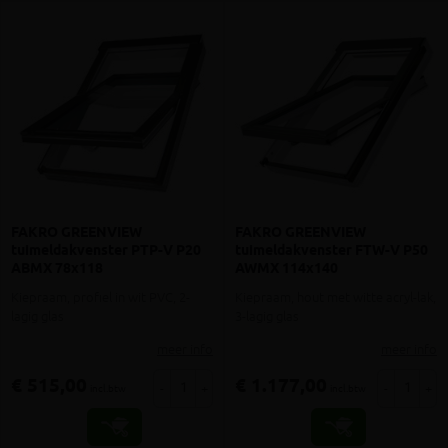
FAKRO GREENVIEW
FAKRO GREENVIEW
tuimeldakvenster PTP-V P20
tuimeldakvenster FTW-V P50
ABMX 78x118
AWMX 114x140
Kiepraam, profiel in wit PVC, 2-
Kiepraam, hout met witte acryl-lak,
lagig glas
3-lagig glas
meer info
meer info
€ 515,00
€ 1.177,00
-
+
-
+
incl.btw
incl.btw