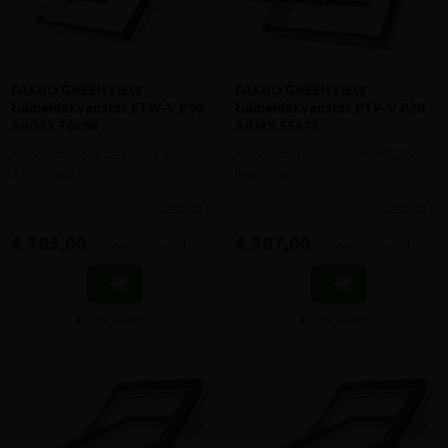
FAKRO GREENVIEW
FAKRO GREENVIEW
tuimeldakvenster FTW-V P50
tuimeldakvenster PTP-V P20
AWMX 78x98
ABMX 55x78
Kiepraam, hout met witte acryl-lak,
Kiepraam, profiel in wit PVC, 2-
3-lagig glas
lagig glas
meer info
meer info
€ 783,00
€ 387,00
-
+
-
+
incl.btw
incl.btw
Vergelijken
Vergelijken