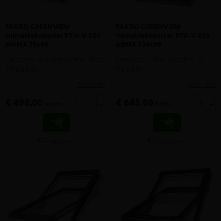
FAKRO GREENVIEW
FAKRO GREENVIEW
tuimeldakvenster FTW-V P20
tuimeldakvenster PTP-V P20
AWMX 78x98
ABMX 134x98
Kiepraam, hout met witte acryl-lak,
Kiepraam, profiel in wit PVC, 2-
2-lagig glas
lagig glas
meer info
meer info
€ 498,00
€ 645,00
-
+
-
+
incl.btw
incl.btw
Vergelijken
Vergelijken