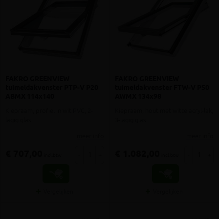
FAKRO GREENVIEW
FAKRO GREENVIEW
tuimeldakvenster PTP-V P20
tuimeldakvenster FTW-V P50
ABMX 114x140
AWMX 134x98
Kiepraam, profiel in wit PVC, 2-
Kiepraam, hout met witte acryl-lak,
lagig glas
3-lagig glas
meer info
meer info
€ 707,00
€ 1.082,00
-
+
-
+
incl.btw
incl.btw
Vergelijken
Vergelijken