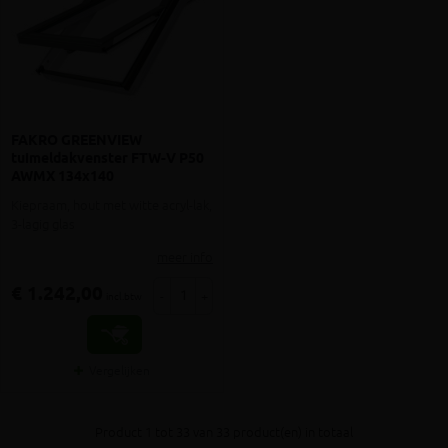
FAKRO GREENVIEW
tuimeldakvenster FTW-V P50
AWMX 134x140
Kiepraam, hout met witte acryl-lak,
3-lagig glas
meer info
€ 1.242,00
-
+
incl.btw
Vergelijken
Product 1 tot 33 van 33 product(en) in totaal