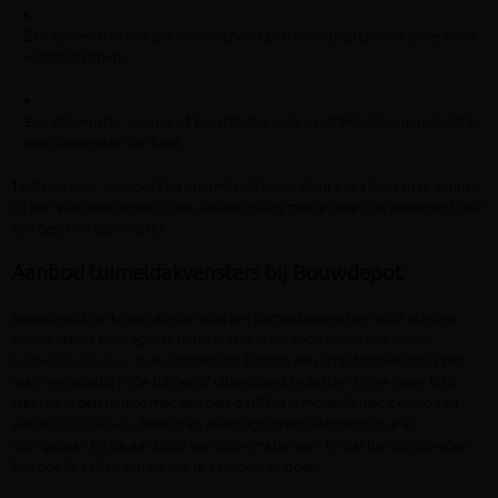
Een dakvenster van pvc onderscheidt zich door uitstekende isolerende
eigenschappen;
Een dakvenster van pvc of kunststof is vaak aantrekkelijker geprijsd dan
een dakvenster van hout.
Twijfel je over het soort kiepraam? Het loont altijd om advies in te winnen
bij een van onze experts. We denken graag met je mee in je zoektocht naar
een geschikt dakvenster.
Aanbod tuimeldakvensters bij Bouwdepot
Bouwdepot verkoopt allerlei soorten tuimeldakvensters voor schuine
daken. Naast een regulier tuimeldakvenster hebben we ook
uitzet-
tuimeldakvensters
in de aanbieding. Dankzij een schuifschakelaar is het
raam eenvoudig in de tuimel of uitzetstand te zetten. Wil je meer licht
creëren in een ruimte met een plat dak? Dit is mogelijk met behulp van
allerlei
lichtkoepels
. Meer dan zeventigduizend klanten zijn je al
voorgegaan bij de aankoop van bouwmaterialen en dakbenodigdheden.
Een goede reden om bij ons je aankoop te doen!