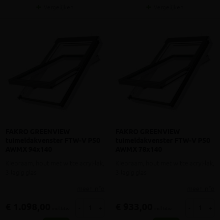
Vergelijken
Vergelijken
FAKRO GREENVIEW
FAKRO GREENVIEW
tuimeldakvenster FTW-V P50
tuimeldakvenster FTW-V P50
AWMX 94x140
AWMX 78x140
Kiepraam, hout met witte acryl-lak,
Kiepraam, hout met witte acryl-lak,
3-lagig glas
3-lagig glas
meer info
meer info
€ 1.098,00
€ 933,00
-
+
-
+
incl.btw
incl.btw