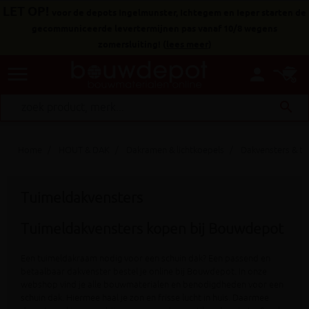
LET OP!
voor de depots Ingelmunster, Ichtegem en Ieper starten de
gecommuniceerde levertermijnen pas vanaf 10/8 wegens
zomersluiting!
(
lees meer
)
menu
person
search
Home
HOUT & DAK
Dakramen & lichtkoepels
Dakvensters & t
Tuimeldakvensters
Tuimeldakvensters kopen bij Bouwdepot
Een tuimeldakraam nodig voor een schuin dak? Een passend en
betaalbaar dakvenster bestel je online bij Bouwdepot. In onze
webshop vind je alle bouwmaterialen en benodigdheden voor een
schuin dak. Hiermee haal je zon en frisse lucht in huis. Daarmee