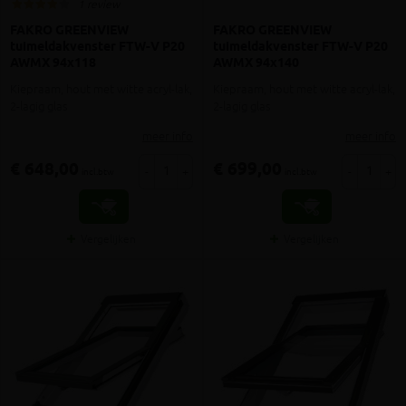
1 review
FAKRO GREENVIEW
FAKRO GREENVIEW
tuimeldakvenster FTW-V P20
tuimeldakvenster FTW-V P20
AWMX 94x118
AWMX 94x140
Kiepraam, hout met witte acryl-lak,
Kiepraam, hout met witte acryl-lak,
2-lagig glas
2-lagig glas
meer info
meer info
€ 648,00
€ 699,00
-
+
-
+
incl.btw
incl.btw
Vergelijken
Vergelijken