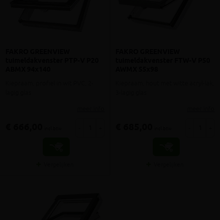
FAKRO GREENVIEW
FAKRO GREENVIEW
tuimeldakvenster PTP-V P20
tuimeldakvenster FTW-V P50
ABMX 94x140
AWMX 55x98
Kiepraam, profiel in wit PVC, 2-
Kiepraam, hout met witte acryl-lak,
lagig glas
3-lagig glas
meer info
meer info
€ 666,00
€ 685,00
-
+
-
+
incl.btw
incl.btw
Vergelijken
Vergelijken