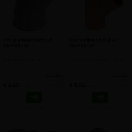
PVC grijs benor bocht 30°
PVC roodbruin Y-stuk 45°
dia.110 2 mof
dia.110 2 mof
Bocht 2 rubber moffen
T-splitsing spie/2 rubber moffen
meer info
meer info
€ 3,65
€ 9,50
-
+
-
+
incl.btw
incl.btw
Vergelijken
Vergelijken