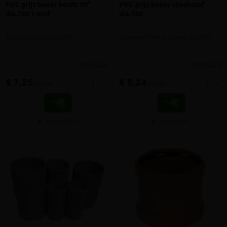
PVC grijs benor bocht 90°
PVC grijs benor steekmof
dia.160 1 mof
dia.160
Bocht spie/rubber mof
Steekmof met 2 rubber moffen
meer info
meer info
€ 7,25
€ 5,24
-
+
-
+
incl.btw
incl.btw
Vergelijken
Vergelijken