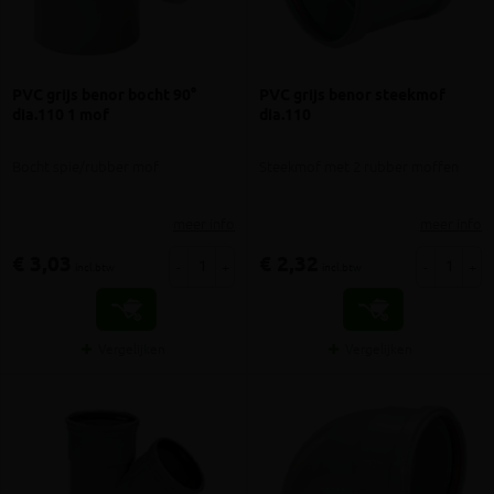
PVC grijs benor bocht 90°
PVC grijs benor steekmof
dia.110 1 mof
dia.110
Bocht spie/rubber mof
Steekmof met 2 rubber moffen
meer info
meer info
€ 3,03
€ 2,32
-
+
-
+
incl.btw
incl.btw
Vergelijken
Vergelijken