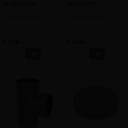
dia.160/110 1 mof
diam.315 - 50cm
Verloop spie/rubber mof
Niet gemofte gladde buis
meer info
meer info
€ 7,26
€ 40,50
-
+
-
+
incl.btw
incl.btw
Vergelijken
Vergelijken