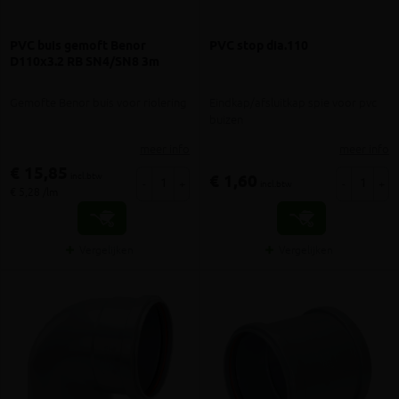
PVC buis gemoft Benor
PVC stop dia.110
D110x3.2 RB SN4/SN8 3m
Gemofte Benor buis voor riolering
Eindkap/afsluitkap spie voor pvc
buizen
meer info
meer info
€ 15,85
incl.btw
€ 1,60
-
+
-
+
incl.btw
€ 5,28 /lm
Vergelijken
Vergelijken