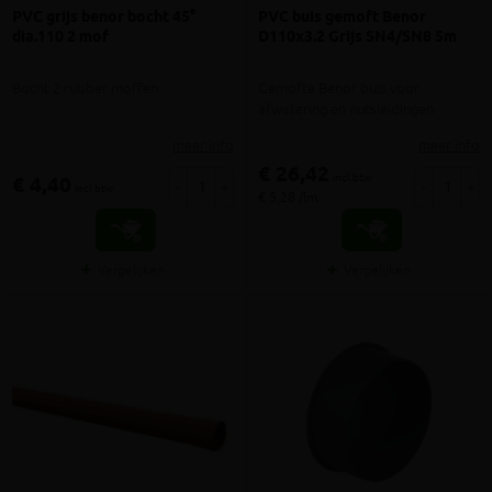
PVC grijs benor bocht 45°
PVC buis gemoft Benor
dia.110 2 mof
D110x3.2 Grijs SN4/SN8 5m
Bocht 2 rubber moffen
Gemofte Benor buis voor
afwatering en nutsleidingen
meer info
meer info
€ 26,42
incl.btw
€ 4,40
-
+
-
+
incl.btw
€ 5,28 /lm
Vergelijken
Vergelijken