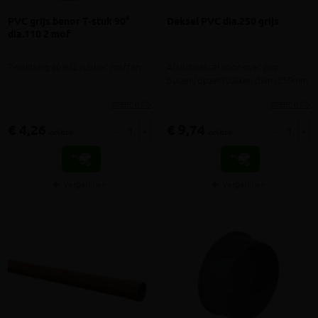
PVC grijs benor T-stuk 90°
Deksel PVC dia.250 grijs
dia.110 2 mof
T-splitsing spie/2 rubber moffen
Afsluitdeksel voor over pvc
buizen/opzetstukken diam.250mm
meer info
meer info
€ 4,26
€ 9,74
-
+
-
+
incl.btw
incl.btw
Vergelijken
Vergelijken