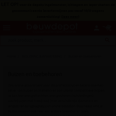
LET OP!
voor de depots Ingelmunster, Ichtegem en Ieper starten de
gecommuniceerde levertermijnen pas vanaf 10/8 wegens
zomersluiting!
(
lees meer
)
menu
person
search
Home
RIOLERING & AFWATERING
Buizen en toebehoren
Buizen en toebehoren
assortiment
voor
betere
doe-het-
Ons online
de professional en
zelver
van buizen en toebehoren aan uiterst competitieve prijzen.
Je kan hier energiebochten, energiestenen (nutsleidingen),
wachtbuizen met trekdraad (met verschillende diameters en
lengtes) en terugslagkleppen online bestellen.
Daarnaast vind je
bij Bouwdepot ook heel wat andere
toebehoren
zoals