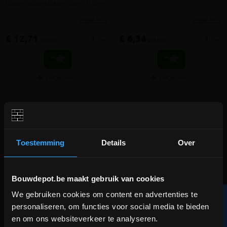
buizen/opzetstukken diam.315mm
meer info
meer info
€ 12,71
€ 6,34
-
+
-
+
incl.btw
incl.btw
Vergelijken
Vergelijken
Toestemming
Details
Over
Bouwdepot.be maakt gebruik van cookies
We gebruiken cookies om content en advertenties te
R
DEPOT INGELMUNSTER EN
PVC buis/opzetstuk grijs
PVC buis gemoft Benor
personaliseren, om functies voor social media te bieden
ICHTEGEM GESLOTEN!
diam.250 - 50cm
D160x3.2 Grijs SN2 3m
en om ons websiteverkeer te analyseren.
F
I
L
T
E