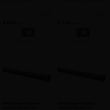
Bocht spie/rubber mof
T-splitsing spie/2 rubber moffen
meer info
meer info
€ 6,26
€ 7,74
-
+
-
+
incl.btw
incl.btw
Vergelijken
Vergelijken
PVC buis gemoft Benor
PVC buis gemoft Benor
D160x3.2 RB SN2 3m
D200x3.9 RB SN2 1m