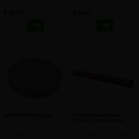
meer info
meer info
€ 49,95
€ 6,84
-
+
-
+
incl.btw
incl.btw
Vergelijken
Vergelijken
Deksel PVC dia.315 grijs
PVC buis gemoft Benor
D110x3.2 RB SN4/SN8 1m
Afsluitdeksel voor over pvc
Gemofte Benor buis voor riolering