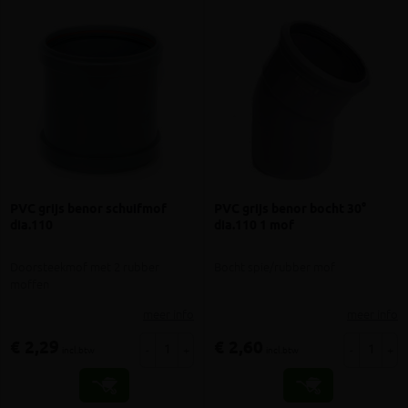
PVC grijs benor schuifmof
PVC grijs benor bocht 30°
dia.110
dia.110 1 mof
Doorsteekmof met 2 rubber
Bocht spie/rubber mof
moffen
meer info
meer info
€ 2,29
€ 2,60
-
+
-
+
incl.btw
incl.btw