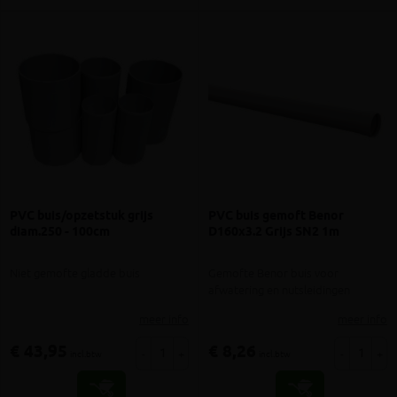
PVC buis/opzetstuk grijs
PVC buis gemoft Benor
diam.250 - 100cm
D160x3.2 Grijs SN2 1m
Niet gemofte gladde buis
Gemofte Benor buis voor
afwatering en nutsleidingen
meer info
meer info
€ 43,95
€ 8,26
-
+
-
+
incl.btw
incl.btw