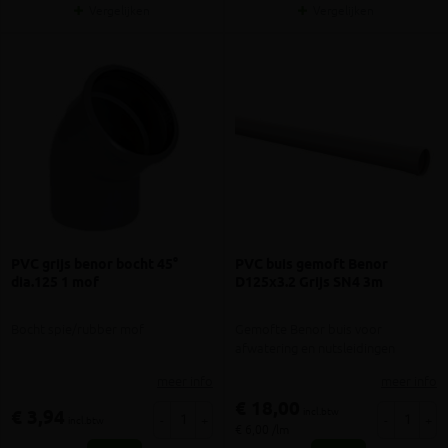
Vergelijken
Vergelijken
PVC grijs benor bocht 45°
PVC buis gemoft Benor
dia.125 1 mof
D125x3.2 Grijs SN4 3m
Bocht spie/rubber mof
Gemofte Benor buis voor
afwatering en nutsleidingen
meer info
meer info
€ 18,00
incl.btw
€ 3,94
-
+
-
+
incl.btw
€ 6,00 /lm