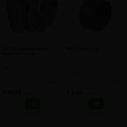
PVC buis/opzetstuk grijs
PVC stop dia.125
diam.315 - 100cm
Niet gemofte gladde buis
Eindkap/afsluitkap spie voor pvc
buizen
meer info
meer info
€ 69,59
€ 2,30
-
+
-
+
incl.btw
incl.btw
Vergelijken
Vergelijken