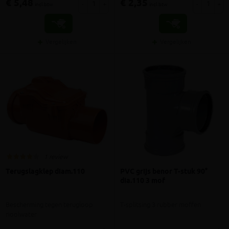
€ 5,48
€ 2,35
-
+
-
+
incl.btw
incl.btw
Vergelijken
Vergelijken
1 review
Terugslagklep diam.110
PVC grijs benor T-stuk 90°
dia.110 3 mof
Bescherming tegen terugloop
T-splitsing 3 rubber moffen
rioolwater