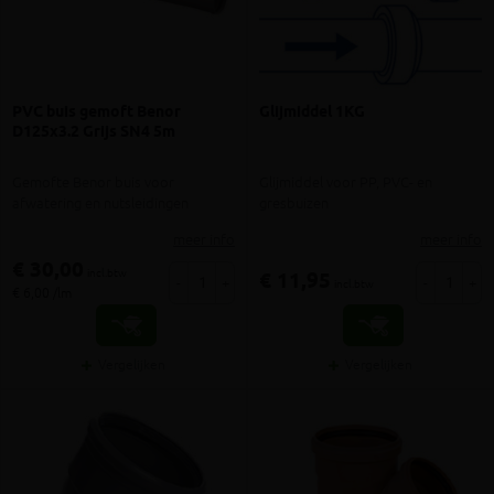
PVC buis gemoft Benor
Glijmiddel 1KG
D125x3.2 Grijs SN4 5m
Gemofte Benor buis voor
Glijmiddel voor PP, PVC- en
afwatering en nutsleidingen
gresbuizen
meer info
meer info
€ 30,00
incl.btw
€ 11,95
-
+
-
+
incl.btw
€ 6,00 /lm
Vergelijken
Vergelijken