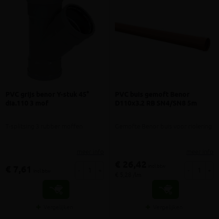
PVC grijs benor Y-stuk 45°
PVC buis gemoft Benor
dia.110 3 mof
D110x3.2 RB SN4/SN8 5m
T-splitsing 3 rubber moffen
Gemofte Benor buis voor riolering
meer info
meer info
€ 26,42
incl.btw
€ 7,61
-
+
-
+
incl.btw
€ 5,28 /lm
Vergelijken
Vergelijken