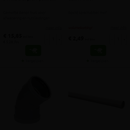
Gemofte Benor buis voor
Bocht spie/rubber mof
afwatering en nutsleidingen
meer info
meer info
volumekorting!
€ 15,85
incl.btw
€ 2,49
-
+
-
+
incl.btw
€ 5,28 /lm
Vergelijken
Vergelijken