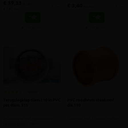
€ 39,33
incl.btw
€ 3,40
-
+
-
+
incl.btw
€ 7,87 /lm
Vergelijken
Vergelijken
1 review
Terugslagklep diam.110 in PVC
PVC roodbruin steekmof
put diam. 315
dia.110
Inspectieput met ingebouwde
Steekmof met 2 rubber moffen
terugslagklep 110mm