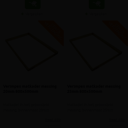
Vergelijken
Vergelijken
V
G
V
G
G
R
A
T
I
S
E
R
Z
E
N
D
I
N
G
R
A
T
I
S
E
R
Z
E
N
D
I
N
Verimpex matkader messing
Verimpex matkader messing
20mm 800x500mm
25mm 800x500mm
Matkader in niet geborsteld
Matkader in niet geborsteld
messing, binnenmaat 20mm
messing, binnenmaat 25mm
meer info
meer info