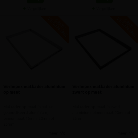
Vergelijken
Vergelijken
V
G
V
G
G
R
A
T
I
S
E
R
Z
E
N
D
I
N
G
R
A
T
I
S
E
R
Z
E
N
D
I
N
Verimpex matkader aluminium
Verimpex matkader aluminium
op maat
zwart op maat
Matkader op maat in natuur
Matkader op maat in zwart
geanodiseerd aluminium,
aluminium, binnenmaat 20mm of
binnenmaat 15mm, 20mm of
25mm
25mm
meer info
meer info