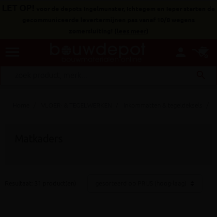
LET OP!
voor de depots Ingelmunster, Ichtegem en Ieper starten de
gecommuniceerde levertermijnen pas vanaf 10/8 wegens
zomersluiting!
(
lees meer
)
menu
person
search
Home
VLOER- & TEGELWERKEN
Inkommatten & tegeldeksels
M
Matkaders
Resultaat: 31 product(en)