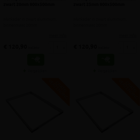
zwart 20mm 800x500mm
zwart 25mm 800x500mm
Matkader in zwart aluminium,
Matkader in zwart aluminium,
binnenmaat 20mm
binnenmaat 20mm
meer info
meer info
€ 120,90
€ 120,90
-
+
-
+
incl.btw
incl.btw
Vergelijken
Vergelijken
V
G
V
G
G
R
A
T
I
S
E
R
Z
E
N
D
I
N
G
R
A
T
I
S
E
R
Z
E
N
D
I
N