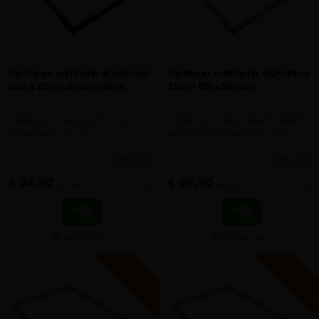
Verimpex matkader aluminium
Verimpex matkader aluminium
zwart 25mm 600x400mm
15mm 800x600mm
Matkader in zwart aluminium,
Matkader in natuur geanodiseerd
binnenmaat 20mm
aluminium, binnenmaat 15mm
meer info
meer info
€ 94,90
€ 89,90
-
+
-
+
incl.btw
incl.btw
Vergelijken
Vergelijken
V
G
V
G
G
R
A
T
I
S
E
R
Z
E
N
D
I
N
G
R
A
T
I
S
E
R
Z
E
N
D
I
N