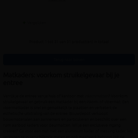
Vergelijken
Product 1 tot 31 van 31 product(en) in totaal
Terug naar boven
Matkaders: voorkom struikelgevaar bij je
entree
Verrijk je de entree van je huis of kantoor met
inkommatten
? Voorkom
struikelgevaar en gebruik een matkader bij een inkom- of vloermat. Een
vloermatkader is snel en gemakkelijk te plaatsen en verbetert de
esthetische uitstraling van de entree. Bouwdepot verkoopt
bouwmaterialen aan aannemers en particulieren en beschikt over een
ruim aanbod kaders voor deurmatten. Wil je een exclusieve ingang
creëren? Ga voor een mat met een aluminium kader of messing kader. Wij
verkopen ze in verschillende maten en ook maatwerk behoort tot de