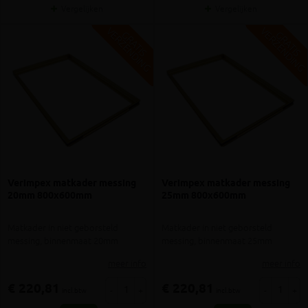
Vergelijken
Vergelijken
V
G
V
G
G
R
A
T
I
S
E
R
Z
E
N
D
I
N
G
R
A
T
I
S
E
R
Z
E
N
D
I
N
Verimpex matkader messing
Verimpex matkader messing
20mm 800x600mm
25mm 800x600mm
Matkader in niet geborsteld
Matkader in niet geborsteld
messing, binnenmaat 20mm
messing, binnenmaat 25mm
meer info
meer info
€ 220,81
€ 220,81
-
+
-
+
incl.btw
incl.btw