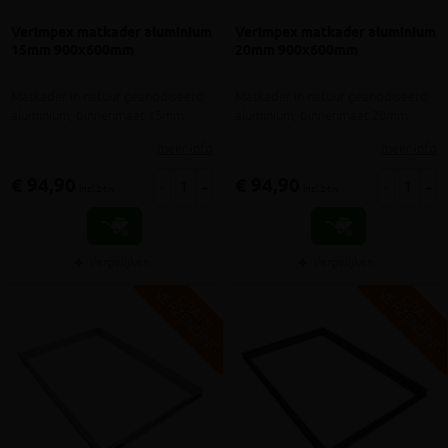
Verimpex matkader aluminium
Verimpex matkader aluminium
15mm 900x600mm
20mm 900x600mm
Matkader in natuur geanodiseerd
Matkader in natuur geanodiseerd
aluminium, binnenmaat 15mm
aluminium, binnenmaat 20mm
meer info
meer info
€ 94,90
€ 94,90
-
+
-
+
incl.btw
incl.btw
Vergelijken
Vergelijken
V
G
V
G
G
R
A
T
I
S
E
R
Z
E
N
D
I
N
G
R
A
T
I
S
E
R
Z
E
N
D
I
N