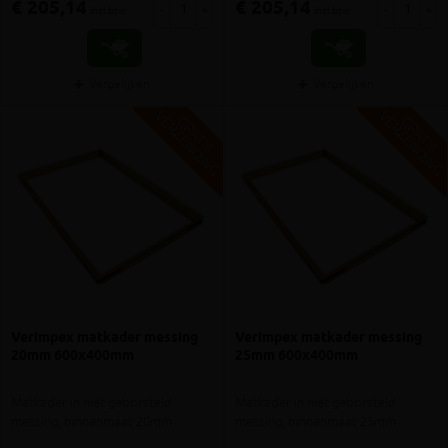
€ 205,14
€ 205,14
-
+
-
+
incl.btw
incl.btw
Vergelijken
Vergelijken
V
G
V
G
G
R
A
T
I
S
E
R
Z
E
N
D
I
N
G
R
A
T
I
S
E
R
Z
E
N
D
I
N
Verimpex matkader messing
Verimpex matkader messing
20mm 600x400mm
25mm 600x400mm
Matkader in niet geborsteld
Matkader in niet geborsteld
messing, binnenmaat 20mm
messing, binnenmaat 25mm