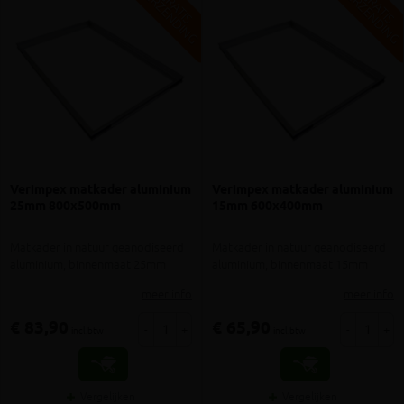
V
G
V
G
G
R
A
T
I
S
E
R
Z
E
N
D
I
N
G
R
A
T
I
S
E
R
Z
E
N
D
I
N
Verimpex matkader aluminium
Verimpex matkader aluminium
25mm 800x500mm
15mm 600x400mm
Matkader in natuur geanodiseerd
Matkader in natuur geanodiseerd
aluminium, binnenmaat 25mm
aluminium, binnenmaat 15mm
meer info
meer info
€ 83,90
€ 65,90
-
+
-
+
incl.btw
incl.btw
Vergelijken
Vergelijken