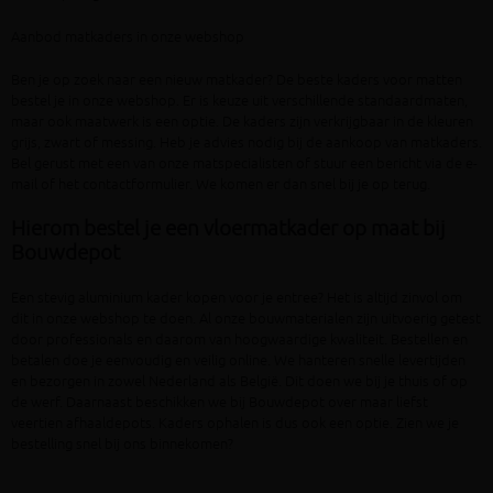
Aanbod matkaders in onze webshop
Ben je op zoek naar een nieuw matkader? De beste kaders voor matten
bestel je in onze webshop. Er is keuze uit verschillende standaardmaten,
maar ook maatwerk is een optie. De kaders zijn verkrijgbaar in de kleuren
grijs, zwart of messing. Heb je advies nodig bij de aankoop van matkaders.
Bel gerust met een van onze matspecialisten of stuur een bericht via de e-
mail of het contactformulier. We komen er dan snel bij je op terug.
Hierom bestel je een vloermatkader op maat bij
Bouwdepot
Een stevig aluminium kader kopen voor je entree? Het is altijd zinvol om
dit in onze webshop te doen. Al onze bouwmaterialen zijn uitvoerig getest
door professionals en daarom van hoogwaardige kwaliteit. Bestellen en
betalen doe je eenvoudig en veilig online. We hanteren snelle levertijden
en bezorgen in zowel Nederland als België. Dit doen we bij je thuis of op
de werf. Daarnaast beschikken we bij Bouwdepot over maar liefst
veertien afhaaldepots. Kaders ophalen is dus ook een optie. Zien we je
bestelling snel bij ons binnekomen?