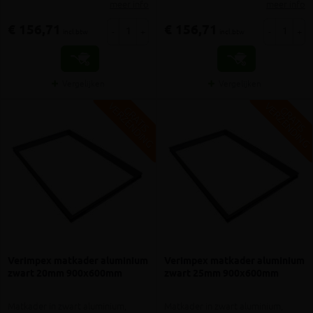
meer info
meer info
€ 156,71
€ 156,71
-
+
-
+
incl.btw
incl.btw
Vergelijken
Vergelijken
V
G
V
G
G
R
A
T
I
S
E
R
Z
E
N
D
I
N
G
R
A
T
I
S
E
R
Z
E
N
D
I
N
Verimpex matkader aluminium
Verimpex matkader aluminium
zwart 20mm 900x600mm
zwart 25mm 900x600mm
Matkader in zwart aluminium,
Matkader in zwart aluminium,