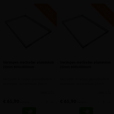
V
G
V
G
G
R
A
T
I
S
E
R
Z
E
N
D
I
N
G
R
A
T
I
S
E
R
Z
E
N
D
I
N
Verimpex matkader aluminium
Verimpex matkader aluminium
20mm 600x400mm
25mm 600x400mm
Matkader in natuur geanodiseerd
Matkader in natuur geanodiseerd
aluminium, binnenmaat 20mm
aluminium, binnenmaat 25mm
meer info
meer info
€ 65,90
€ 65,90
-
+
-
+
incl.btw
incl.btw