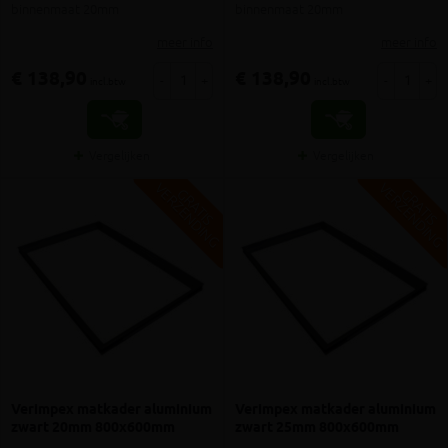
binnenmaat 20mm
binnenmaat 20mm
meer info
meer info
€ 138,90
€ 138,90
-
+
-
+
incl.btw
incl.btw
Vergelijken
Vergelijken
V
G
V
G
G
R
A
T
I
S
E
R
Z
E
N
D
I
N
G
R
A
T
I
S
E
R
Z
E
N
D
I
N
Verimpex matkader aluminium
Verimpex matkader aluminium
zwart 20mm 800x600mm
zwart 25mm 800x600mm