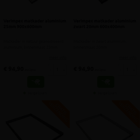
Verimpex matkader aluminium
Verimpex matkader aluminium
25mm 900x600mm
zwart 20mm 600x400mm
Matkader in natuur geanodiseerd
Matkader in zwart aluminium,
aluminium, binnenmaat 25mm
binnenmaat 20mm
meer info
meer info
€ 94,90
€ 94,90
-
+
-
+
incl.btw
incl.btw
Vergelijken
Vergelijken
V
G
V
G
G
R
A
T
I
S
E
R
Z
E
N
D
I
N
G
R
A
T
I
S
E
R
Z
E
N
D
I
N