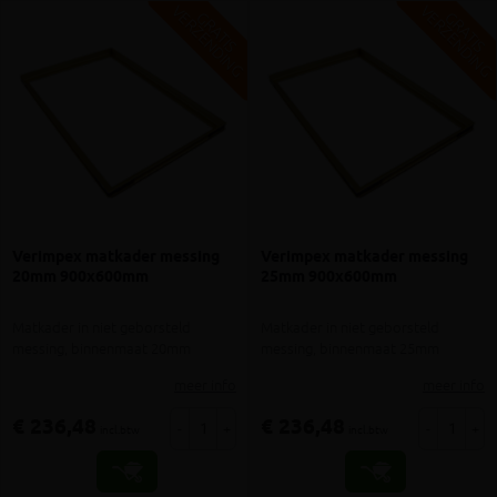
V
G
V
G
G
R
A
T
I
S
E
R
Z
E
N
D
I
N
G
R
A
T
I
S
E
R
Z
E
N
D
I
N
Verimpex matkader messing
Verimpex matkader messing
20mm 900x600mm
25mm 900x600mm
Matkader in niet geborsteld
Matkader in niet geborsteld
messing, binnenmaat 20mm
messing, binnenmaat 25mm
meer info
meer info
€ 236,48
€ 236,48
-
+
-
+
incl.btw
incl.btw