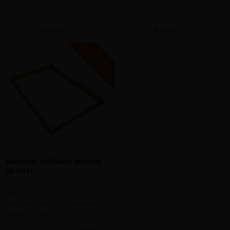
Vergelijken
Vergelijken
V
G
G
R
A
T
I
S
E
R
Z
E
N
D
I
N
Verimpex matkader messing
op maat
Matkader op maat in niet
geborsteld messing, binnenmaat
20mm of 25mm
meer info