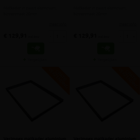
Matkader in zwart aluminium,
Matkader in zwart aluminium,
binnenmaat 20mm
binnenmaat 20mm
meer info
meer info
€ 129,91
€ 129,91
-
+
-
+
incl.btw
incl.btw
Vergelijken
Vergelijken
V
G
V
G
G
R
A
T
I
S
E
R
Z
E
N
D
I
N
G
R
A
T
I
S
E
R
Z
E
N
D
I
N
Verimpex matkader aluminium
Verimpex matkader aluminium