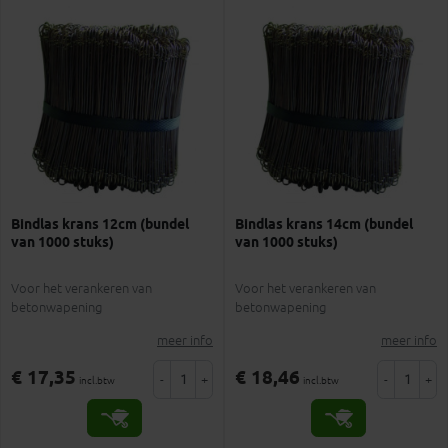
Bindlas krans 12cm (bundel
Bindlas krans 14cm (bundel
van 1000 stuks)
van 1000 stuks)
Voor het verankeren van
Voor het verankeren van
betonwapening
betonwapening
meer info
meer info
€ 17,35
€ 18,46
-
+
-
+
incl.btw
incl.btw