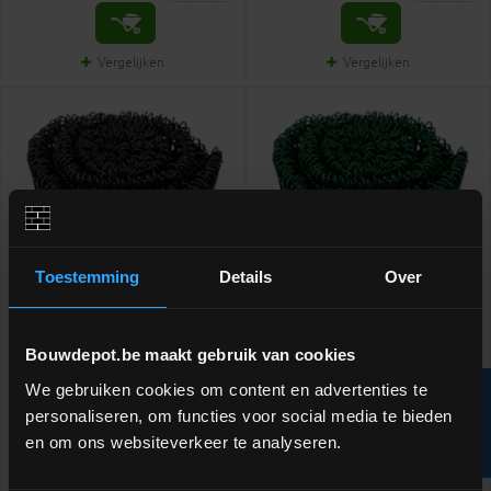
Vergelijken
Vergelijken
Toestemming
Details
Over
Bindlussen 20cm (bundel van
Bindlussen 20cm (bundel van
Bouwdepot.be maakt gebruik van cookies
100 stuks) zwart
2500 stuks) groen
We gebruiken cookies om content en advertenties te
R
Voor het vastbinden van
Voor het vastbinden van
personaliseren, om functies voor social media te bieden
harmonicadraad aan een buis
harmonicadraad aan een buis
en om ons websiteverkeer te analyseren.
F
I
L
T
E
RAL9005
RAL6005
meer info
meer info