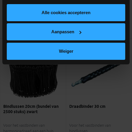
€ 7,09
€ 147,50
-
+
-
+
incl.btw
incl.btw
Alle cookies accepteren
Aanpassen
Vergelijken
Vergelijken
Weiger
Bindlussen 20cm (bundel van
Draadbinder 30 cm
2500 stuks) zwart
Voor het vastbinden van
Voor het vastbinden van
harmonicadraad aan een buis
bindlussen