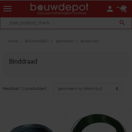
menu
person
search
Home
BOUWMARKT
Ijzerwaren
Binddraad
Binddraad
Resultaat: 12 product(en)