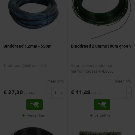
Binddraad 1,2mm - 550m
Binddraad 2.0mmx100m groen
Binddraad (niet verzinkt)
Voor het vastbinden van
harmonicagaas RAL6005
meer info
meer info
€ 27,30
€ 11,48
-
+
-
+
incl.btw
incl.btw
Vergelijken
Vergelijken