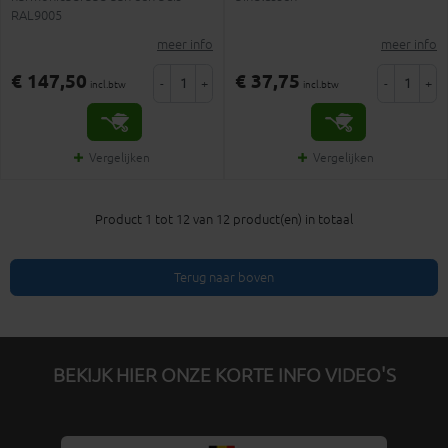
RAL9005
meer info
meer info
€ 147,50
€ 37,75
-
+
-
+
incl.btw
incl.btw
Vergelijken
Vergelijken
Product 1 tot 12 van 12 product(en) in totaal
Terug naar boven
BEKIJK HIER ONZE KORTE INFO VIDEO'S