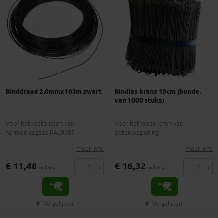
Binddraad 2.0mmx100m zwart
Bindlas krans 10cm (bundel
van 1000 stuks)
Voor het vastbinden van
Voor het verankeren van
harmonicagaas RAL9005
betonwapening
meer info
meer info
€ 11,48
€ 16,32
-
+
-
+
incl.btw
incl.btw
Vergelijken
Vergelijken