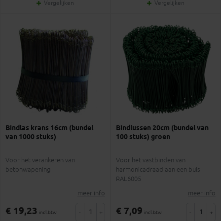
Vergelijken
Vergelijken
Bindlas krans 16cm (bundel
Bindlussen 20cm (bundel van
van 1000 stuks)
100 stuks) groen
Voor het verankeren van
Voor het vastbinden van
betonwapening
harmonicadraad aan een buis
RAL6005
meer info
meer info
€ 19,23
€ 7,09
-
+
-
+
incl.btw
incl.btw