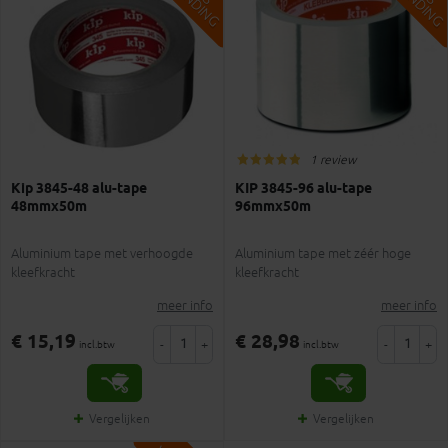
1 review
Kip 3845-48 alu-tape
KIP 3845-96 alu-tape
48mmx50m
96mmx50m
Aluminium tape met verhoogde
Aluminium tape met zéér hoge
kleefkracht
kleefkracht
meer info
meer info
€ 15,19
€ 28,98
-
+
-
+
incl.btw
incl.btw
Vergelijken
Vergelijken