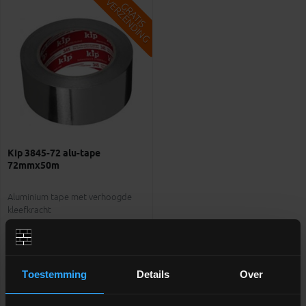
V
G
G
R
A
T
I
S
E
R
Z
E
N
D
I
N
Kip 3845-72 alu-tape
72mmx50m
Aluminium tape met verhoogde
kleefkracht
meer info
€ 24,50
-
+
incl.btw
Toestemming
Details
Over