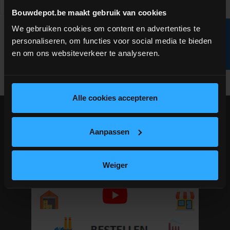
Vergelijken
Bouwdepot.be maakt gebruik van cookies
We gebruiken cookies om content en advertenties te
R
Product 1 tot 5 van 5 product(en) in totaal
personaliseren, om functies voor social media te bieden
en om ons websiteverkeer te analyseren.
F
I
L
T
E
Terug naar boven
Alle cookies accepteren
BEKIJK HIER ONZE KORTE INFO VIDEO'S
Aanpassen
Weiger