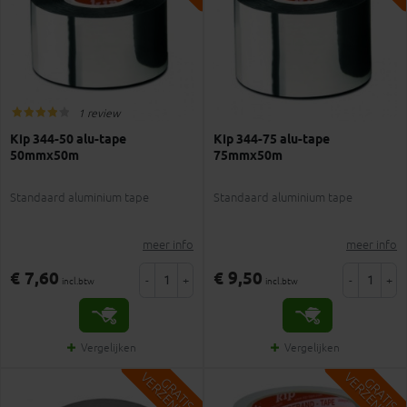
1 review
Kip 344-50 alu-tape
Kip 344-75 alu-tape
50mmx50m
75mmx50m
Standaard aluminium tape
Standaard aluminium tape
meer info
meer info
€ 7,60
€ 9,50
-
+
-
+
incl.btw
incl.btw
Vergelijken
Vergelijken
V
G
V
G
G
R
A
T
I
S
E
R
Z
E
N
D
I
N
G
R
A
T
I
S
E
R
Z
E
N
D
I
N