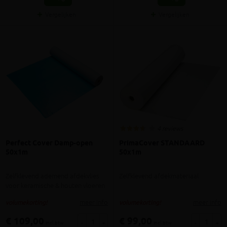
Vergelijken
Vergelijken
4 reviews
Perfect Cover Damp-open
PrimaCover STANDAARD
50x1m
50x1m
Zelfklevend ademend afdekvlies
Zelfklevend afdekmateriaal
voor keramische & houten vloeren
meer info
meer info
volumekorting!
volumekorting!
€ 109,00
€ 99,00
-
+
-
+
incl.btw
incl.btw