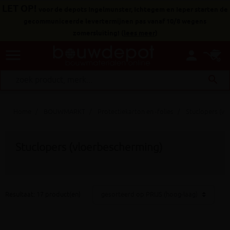
LET OP!
voor de depots Ingelmunster, Ichtegem en Ieper starten de
gecommuniceerde levertermijnen pas vanaf 10/8 wegens
zomersluiting!
(
lees meer
)
menu
person
search
Home
BOUWMARKT
Protectiekarton en -folies
Stuclopers (vl
Stuclopers (vloerbescherming)
Resultaat: 17 product(en)