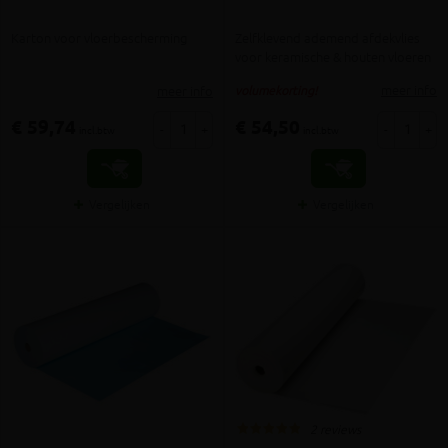
Karton voor vloerbescherming
Zelfklevend ademend afdekvlies
voor keramische & houten vloeren
meer info
meer info
volumekorting!
€ 59,74
€ 54,50
-
+
-
+
incl.btw
incl.btw
Vergelijken
Vergelijken
2 reviews