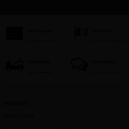
LAGE PRIJZEN
14 DEPOTS
Je betaalt nooit te veel!
Verspreid over Vlaanderen
LEVERINGEN
HULP NODIG?
België en Nederland
Stel dan hier je vraag

INFORMATIE

MIJN ACCOUNT