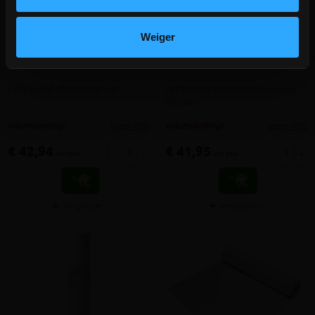
1 review
Weiger
Perfect Cover STANDAARD
PrimaCover STANDAARD
25x1m
25x0,65m
Zelfklevend afdekmateriaal
Zelfklevend afdekmateriaal voor
trappen
meer info
meer info
volumekorting!
volumekorting!
€ 42,94
€ 41,95
-
+
-
+
incl.btw
incl.btw
Vergelijken
Vergelijken