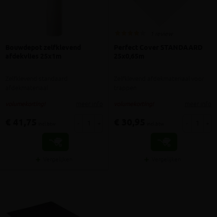
1 review
Bouwdepot zelfklevend
Perfect Cover STANDAARD
afdekvlies 25x1m
25x0,65m
Zelfklevend standaard
Zelfklevend afdekmateriaal voor
afdekmateriaal
trappen
meer info
meer info
volumekorting!
volumekorting!
€ 41,75
€ 30,95
-
+
-
+
incl.btw
incl.btw
Vergelijken
Vergelijken