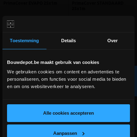
PrimaCover EVAPO 25x1m
PrimaCover STANDAARD
25x1m
Zelfklevend ademend
Zelfklevend afdekmateriaal
afdekmateriaal voor keramische
en houten vloeren
Toestemming
Details
Over
meer info
meer info
volumekorting!
volumekorting!
€ 53,44
€ 49,95
-
+
-
+
incl.btw
incl.btw
Bouwdepot.be maakt gebruik van cookies
We gebruiken cookies om content en advertenties te
R
DEPOT INGELMUNSTER EN
Vergelijken
Vergelijken
personaliseren, om functies voor social media te bieden
ICHTEGEM GESLOTEN!
en om ons websiteverkeer te analyseren.
F
I
L
T
E
depot Ingelmunster en Ichtegem zijn nog
gesloten t.e.m. 9/8 wegens bouwverlof!
lees hier meer!
Alle cookies accepteren
Aanpassen