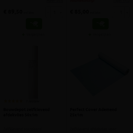
meer info
meer info
volumekorting!
€ 89,50
€ 85,00
-
+
-
+
incl.btw
incl.btw
Vergelijken
Vergelijken
1 review
Bouwdepot zelfklevend
Perfect Cover Ademend
afdekvlies 50x1m
25x1m
Zelfklevend standaard
Zelfklevend afdekvlies voor