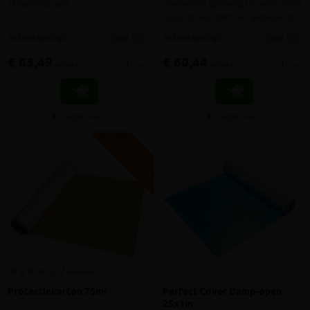
afdekmateriaal
vloeren die gevoelig zijn voor vocht
zoals natuursteen- en gietvloeren
meer info
meer info
volumekorting!
volumekorting!
€ 83,49
€ 60,44
-
+
-
+
incl.btw
incl.btw
Vergelijken
Vergelijken
V
G
G
R
A
T
I
S
E
R
Z
E
N
D
I
N
2 reviews
Protectiekarton 75m²
Perfect Cover Damp-open
25x1m