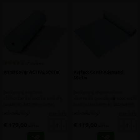
2 reviews
PrimaCover ACTIVE 50x1m
Perfect Cover Ademend
50x1m
Zelfklevend ademend
Zelfklevend afdekvlies voor
afdekmateriaal voor keramische,
vloeren die gevoelig zijn voor vocht
houten en betonnen vloeren
zoals natuursteen- en gietvloeren
meer info
meer info
volumekorting!
volumekorting!
€ 179,00
€ 119,00
-
+
-
+
incl.btw
incl.btw