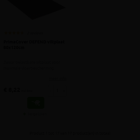
2 reviews
PrimaCover DEFEND viltplaat
80x120cm
Zwaar belastbare viltplaat voor
maximale vloerbescherming
meer info
€ 8,22
-
+
incl.btw
Vergelijken
Product 1 tot 17 van 17 product(en) in totaal