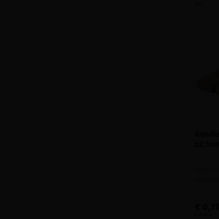
/m²
Kandl
±2,5cm
Natuurr
zijvlak
€ 0,7
incl.btw