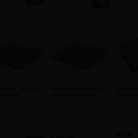
incl.btw
-
+
€ 50,08
€ 25,03 /m²
/m²
Vergelijken
Vergelijken
 Ochre 14x14x 3-
Kandla Ochre 14x14x 3-
Kandla G
er stuk)
5cm (kist 15,56m²)
±2,5cm (p
uwe zandsteen plavuis,
Natuurruwe zandsteen plavuis,
Natuurruwe
ken handgekapt
zijvlakken handgekapt
zijvlakken
meer info
meer info
volumekorting!
7
€ 2,04