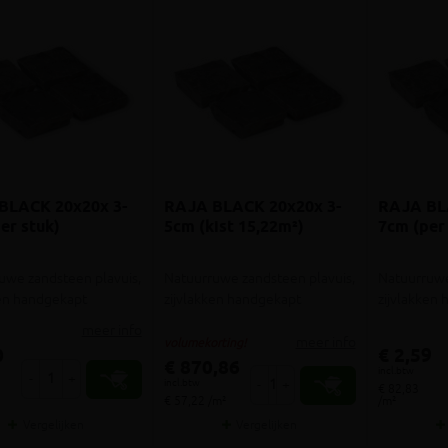
BLACK 20x20x 3-
RAJA BLACK 20x20x 3-
RAJA BL
er stuk)
5cm (kist 15,22m²)
7cm (per
uwe zandsteen plavuis,
Natuurruwe zandsteen plavuis,
Natuurruwe
ken handgekapt
zijvlakken handgekapt
zijvlakken
meer info
meer info
volumekorting!
0
€ 2,59
€ 870,86
incl.btw
-
+
incl.btw
-
+
€ 82,83
€ 57,22 /m²
/m²
Vergelijken
Vergelijken