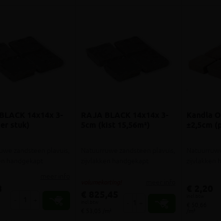
BLACK 14x14x 3-
RAJA BLACK 14x14x 3-
Kandla O
er stuk)
5cm (kist 15,56m²)
±2,5cm (p
uwe zandsteen plavuis,
Natuurruwe zandsteen plavuis,
Natuurruwe
ken handgekapt
zijvlakken handgekapt
zijvlakken
meer info
meer info
volumekorting!
8
€ 2,20
€ 825,45
incl.btw
-
+
incl.btw
-
+
€ 50,66
€ 53,05 /m²
/m²