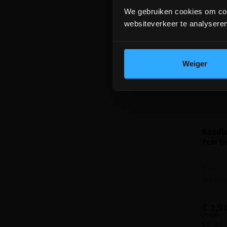
We gebruiken cookies om cont
websiteverkeer te analyseren
Weiger
Kandla
7cm (p
Natuurr
zijvlak
€ 1,9
incl.btw
€ 61,93