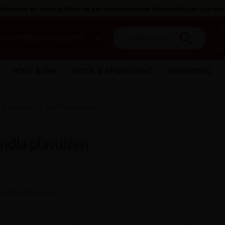
 Ichtegem en Ieper starten de gecommuniceerde levertermijnen pas van
help_o
search
€ 
HOUT & DAK
RIOOL & AFWATERING
AFWERKING
s & kasseien
Kandla plavuizen
ndla plavuizen
t: 44 product(en)