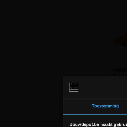
Kandla
5cm (p
Natuurr
zijvlak
Toestemming
€ 1,9
incl.btw
€ 44,80
Bouwdepot.be maakt gebrui
/m²