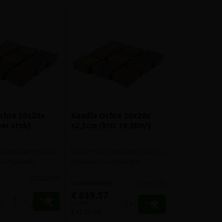
chre 20x20x
Kandla Ochre 20x20x
er stuk)
±2,5cm (kist 19,30m²)
 zandsteen plavuis,
Natuurruwe zandsteen plavuis,
 handgekapt
zijvlakken handgekapt
meer info
meer info
volumekorting!
€ 839,57
-
+
incl.btw
-
+
€ 43,50 /m²