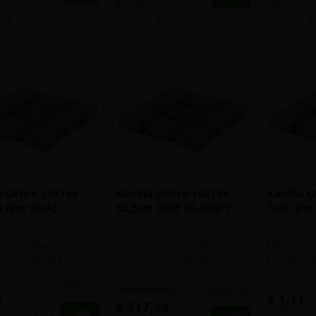
€ 53,22 /m²
/m²
Vergelijken
Vergelijken
a Ochre 14x14x
Kandla Ochre 14x14x
Kandla O
 (per stuk)
±2,5cm (kist 20,56m²)
7cm (per
uwe zandsteen plavuis,
Natuurruwe zandsteen plavuis,
Natuurruwe
ken handgekapt
zijvlakken handgekapt
zijvlakken
meer info
meer info
volumekorting!
9
€ 1,11
€ 517,20
incl.btw
-
+