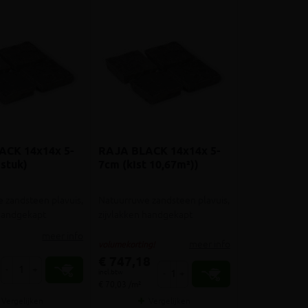
ACK 14x14x 5-
RAJA BLACK 14x14x 5-
 stuk)
7cm (kist 10,67m²))
 zandsteen plavuis,
Natuurruwe zandsteen plavuis,
 handgekapt
zijvlakken handgekapt
meer info
meer info
volumekorting!
€ 747,18
-
+
incl.btw
-
+
€ 70,03 /m²
Vergelijken
Vergelijken