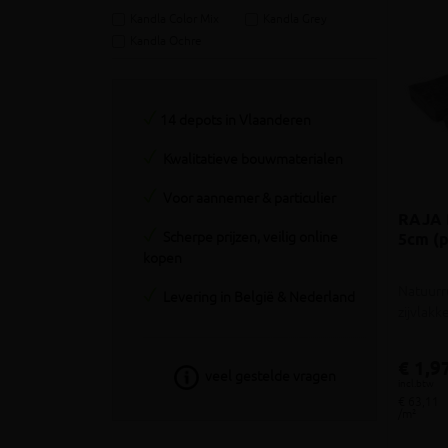
Kandla Color Mix
Kandla Grey
Kandla Ochre
14 depots in Vlaanderen
Kwalitatieve bouwmaterialen
Voor aannemer & particulier
RAJA 
Scherpe prijzen, veilig online
5cm (p
kopen
Natuurr
Levering in België & Nederland
zijvlak
€ 1,9
veel gestelde vragen
incl.btw
€ 63,11
/m²