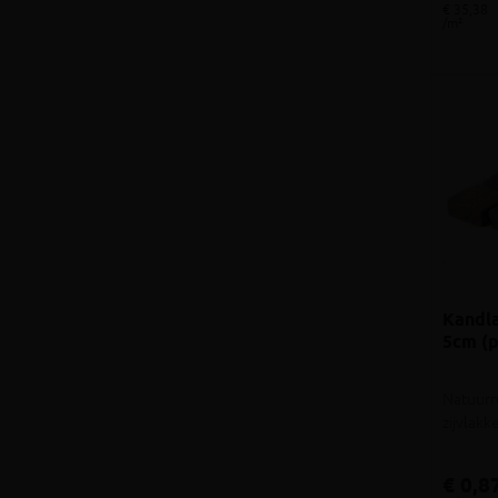
€ 35,38
/m²
Kandla
5cm (p
Natuurr
zijvlak
€ 0,8