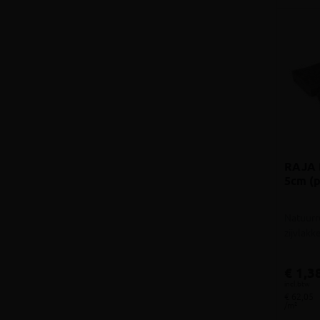
RAJA 
5cm (p
Natuurr
zijvlak
€ 1,3
incl.btw
€ 62,05
/m²