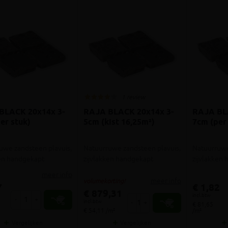
1 review
BLACK 20x14x 3-
RAJA BLACK 20x14x 3-
RAJA BL
er stuk)
5cm (kist 16,25m²)
7cm (per
uwe zandsteen plavuis,
Natuurruwe zandsteen plavuis,
Natuurruwe
ken handgekapt
zijvlakken handgekapt
zijvlakken
meer info
meer info
volumekorting!
7
€ 1,82
€ 879,31
incl.btw
-
+
incl.btw
-
+
€ 81,65
€ 54,11 /m²
/m²
Vergelijken
Vergelijken