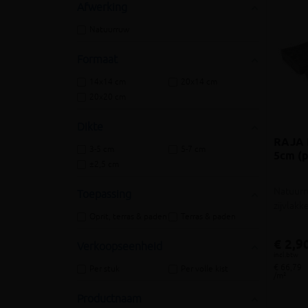
Afwerking
Natuurruw
Formaat
14x14 cm
20x14 cm
20x20 cm
Dikte
RAJA 
3-5 cm
5-7 cm
5cm (p
±2,5 cm
Natuurr
Toepassing
zijvlak
Oprit, terras & paden
Terras & paden
€ 2,9
Verkoopseenheid
incl.btw
€ 66,79
Per stuk
Per volle kist
/m²
Productnaam