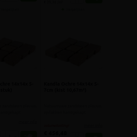
€ 39,36 /m²
Vergelijken
Vergelijken
chre 14x14x 5-
Kandla Ochre 14x14x 5-
 stuk)
7cm (kist 10,67m²)
 zandsteen plavuis,
Natuurruwe zandsteen plavuis,
 handgekapt
zijvlakken handgekapt
meer info
meer info
volumekorting!
€ 456,48
-
+