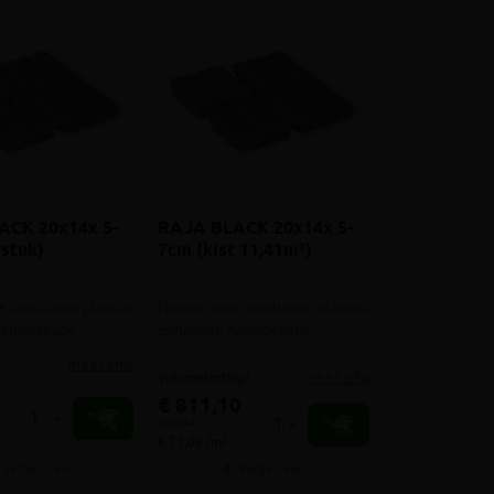
ACK 20x14x 5-
RAJA BLACK 20x14x 5-
 stuk)
7cm (kist 11,41m²)
 zandsteen plavuis,
Natuurruwe zandsteen plavuis,
 handgekapt
zijvlakken handgekapt
meer info
meer info
volumekorting!
€ 811,10
-
+
incl.btw
-
+
€ 71,09 /m²
Vergelijken
Vergelijken