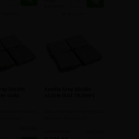
incl.btw
-
+
€ 42,78 /m²
Vergelijken
Vergelijken
rey 20x20x
Kandla Grey 20x20x
er stuk)
±2,5cm (kist 19,30m²)
 zandsteen plavuis,
Natuurruwe zandsteen plavuis,
 handgekapt
zijvlakken handgekapt
meer info
meer info
volumekorting!