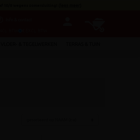
af 10/8 wegens zomersluiting!
(
lees meer
)
person
utline
Info & contact
INCL. BTW
€ EXCL. BTW
VLOER- & TEGELWERKEN
TERRAS & TUIN