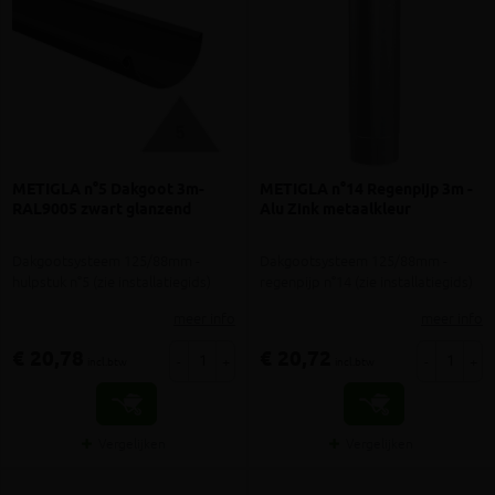
METIGLA n°5 Dakgoot 3m-
METIGLA n°14 Regenpijp 3m -
RAL9005 zwart glanzend
Alu Zink metaalkleur
Dakgootsysteem 125/88mm -
Dakgootsysteem 125/88mm -
hulpstuk n°5 (zie installatiegids)
regenpijp n°14 (zie installatiegids)
meer info
meer info
€ 20,78
€ 20,72
-
+
-
+
incl.btw
incl.btw
Vergelijken
Vergelijken