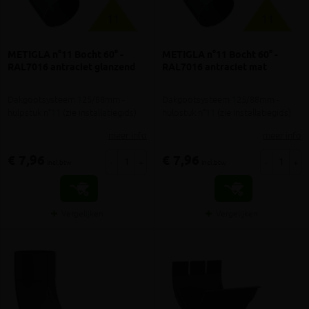
METIGLA n°11 Bocht 60° -
METIGLA n°11 Bocht 60° -
RAL7016 antraciet glanzend
RAL7016 antraciet mat
Dakgootsysteem 125/88mm -
Dakgootsysteem 125/88mm -
hulpstuk n°11 (zie installatiegids)
hulpstuk n°11 (zie installatiegids)
meer info
meer info
€ 7,96
€ 7,96
-
+
-
+
incl.btw
incl.btw
Vergelijken
Vergelijken