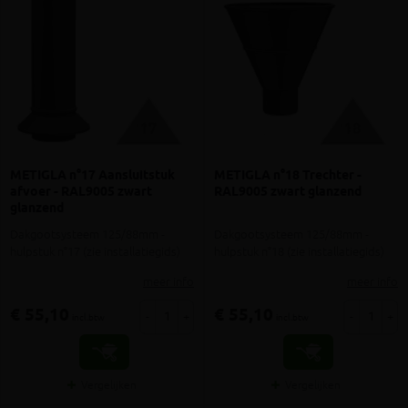
METIGLA n°17 Aansluitstuk
METIGLA n°18 Trechter -
afvoer - RAL9005 zwart
RAL9005 zwart glanzend
glanzend
Dakgootsysteem 125/88mm -
Dakgootsysteem 125/88mm -
hulpstuk n°17 (zie installatiegids)
hulpstuk n°18 (zie installatiegids)
meer info
meer info
€ 55,10
€ 55,10
-
+
-
+
incl.btw
incl.btw
Vergelijken
Vergelijken