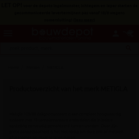
LET OP!
voor de depots Ingelmunster, Ichtegem en Ieper starten de
gecommuniceerde levertermijnen pas vanaf 10/8 wegens
zomersluiting!
(
lees meer
)
menu
person
search
Home
Merken
METIGLA
Productoverzicht van het merk METIGLA
Metigla 125/88 dakgootsysteem is een compleet hoogwaardig
systeem met 19 complementaire onderdelen die in iedere
opstelling eenvoudig gemonteerd kunnen worden . Door zijn
grote aanpasbaarheid is het niet nodig om dure zink of metalen
afvoergoten op maat te laten maken.