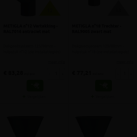
METIGLA n°12 Vertakking -
METIGLA n°18 Trechter -
RAL7016 antraciet mat
RAL9005 zwart mat
Dakgootsysteem 125/88mm -
Dakgootsysteem 125/88mm -
hulpstuk n°12 (zie installatiegids)
hulpstuk n°18 (zie installatiegids)
meer info
meer info
€ 83,28
€ 77,21
-
+
-
+
incl.btw
incl.btw
Vergelijken
Vergelijken