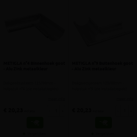
METIGLA n°4 Binnenhoek goot
METIGLA n°9 Buitenhoek goot
- Alu Zink metaalkleur
- Alu Zink metaalkleur
Dakgootsysteem 125/88mm -
Dakgootsysteem 125/88mm -
hulpstuk n°4 (zie installatiegids)
hulpstuk n°9 (zie installatiegids)
meer info
meer info
€ 20,23
€ 20,23
-
+
-
+
incl.btw
incl.btw
Vergelijken
Vergelijken