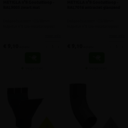
METIGLA n°8 Gootuitloop -
METIGLA n°8 Gootuitloop -
RAL9005 zwart mat
RAL7016 antraciet glanzend
Dakgootsysteem 125/88mm -
Dakgootsysteem 125/88mm -
hulpstuk n°8 (zie installatiegids)
hulpstuk n°8 (zie installatiegids)
meer info
meer info
€ 9,10
€ 9,10
-
+
-
+
incl.btw
incl.btw
Vergelijken
Vergelijken