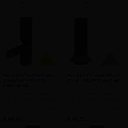
Vergelijken
Vergelijken
METIGLA n°15 Afvoervoet
METIGLA n°17 Aansluitstuk
aanpasbaar - RAL7016
afvoer - RAL9005 zwart mat
antraciet mat
Dakgootsysteem 125/88mm -
Dakgootsysteem 125/88mm -
hulpstuk n°15 (zie installatiegids)
hulpstuk n°17 (zie installatiegids)
meer info
meer info
€ 46,46
€ 44,53
-
+
-
+
incl.btw
incl.btw