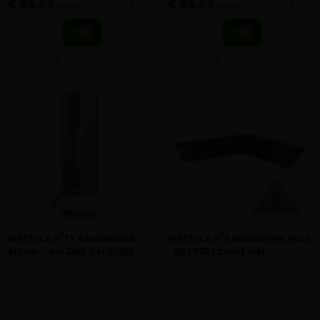
€ 44,53
€ 44,53
-
+
-
+
incl.btw
incl.btw
Vergelijken
Vergelijken
METIGLA n°17 Aansluitstuk
METIGLA n°9 Buitenhoek goot
afvoer - Alu Zink (ral 9006)
- RAL9005 zwart mat
Dakgootsysteem 125/88mm -
Dakgootsysteem 125/88mm -
hulpstuk n°17 (zie installatiegids)
hulpstuk n°9 (zie installatiegids)