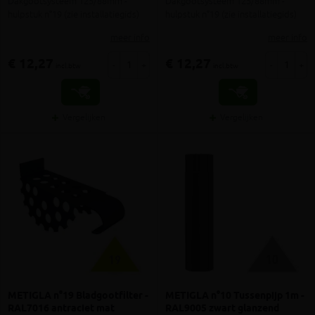
Dakgootsysteem 125/88mm -
Dakgootsysteem 125/88mm -
hulpstuk n°19 (zie installatiegids)
hulpstuk n°19 (zie installatiegids)
meer info
meer info
€ 12,27
€ 12,27
-
+
-
+
incl.btw
incl.btw
Vergelijken
Vergelijken
METIGLA n°19 Bladgootfilter -
METIGLA n°10 Tussenpijp 1m -
RAL7016 antraciet mat
RAL9005 zwart glanzend