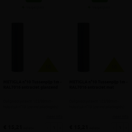
Vergelijken
Vergelijken
METIGLA n°10 Tussenpijp 1m -
METIGLA n°10 Tussenpijp 1m -
RAL7016 antraciet glanzend
RAL7016 antraciet mat
Dakgootsysteem 125/88mm -
Dakgootsysteem 125/88mm -
hulpstuk n°10 (zie installatiegids)
hulpstuk n°10 (zie installatiegids)
meer info
meer info
€ 15,21
€ 15,21
-
+
-
+
incl.btw
incl.btw