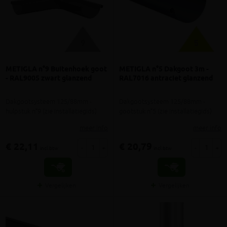
METIGLA n°9 Buitenhoek goot
METIGLA n°5 Dakgoot 3m -
- RAL9005 zwart glanzend
RAL7016 antraciet glanzend
Dakgootsysteem 125/88mm -
Dakgootsysteem 125/88mm -
hulpstuk n°9 (zie installatiegids)
gootstuk n°5 (zie installatiegids)
meer info
meer info
€ 22,11
€ 20,79
-
+
-
+
incl.btw
incl.btw
Vergelijken
Vergelijken