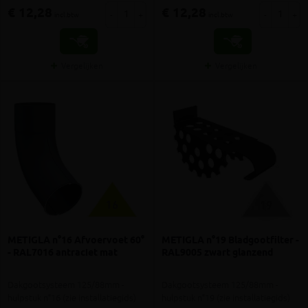
€ 12,28
€ 12,28
-
+
-
+
incl.btw
incl.btw
Vergelijken
Vergelijken
METIGLA n°16 Afvoervoet 60°
METIGLA n°19 Bladgootfilter -
- RAL7016 antraciet mat
RAL9005 zwart glanzend
Dakgootsysteem 125/88mm -
Dakgootsysteem 125/88mm -
hulpstuk n°16 (zie installatiegids)
hulpstuk n°19 (zie installatiegids)