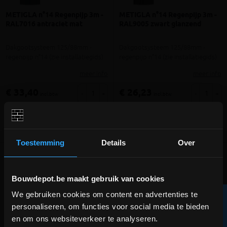
METIGLA n°14 Regenpijp 3m -
METIGLA n°14 Regenpijp 3m -
RAL7016 antraciet mat
RAL9005 zwart glanzend
Dakgootsysteem 125/88mm -
Dakgootsysteem 125/88mm -
regenpijp n°14 (zie installatiegids)
regenpijp n°14 (zie installatiegids)
meer info
meer info
€ 33,40
€ 26,23
-
+
-
+
incl.btw
incl.btw
Vergelijken
Vergelijken
Toestemming
Details
Over
Bouwdepot.be maakt gebruik van cookies
We gebruiken cookies om content en advertenties te
R
DEPOT INGELMUNSTER EN
personaliseren, om functies voor social media te bieden
ICHTEGEM GESLOTEN!
en om ons websiteverkeer te analyseren.
F
I
L
T
E