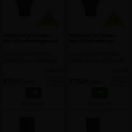
METIGLA n°18 Trechter -
METIGLA n°18 Trechter -
RAL7016 antraciet glanzend
RAL7016 antraciet mat
Dakgootsysteem 125/88mm -
Dakgootsysteem 125/88mm -
hulpstuk n°18 (zie installatiegids)
hulpstuk n°18 (zie installatiegids)
meer info
meer info
€ 77,21
€ 77,21
-
+
-
+
incl.btw
incl.btw
Vergelijken
Vergelijken