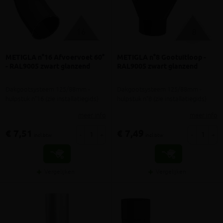
METIGLA n°16 Afvoervoet 60°
METIGLA n°8 Gootuitloop -
- RAL9005 zwart glanzend
RAL9005 zwart glanzend
Dakgootsysteem 125/88mm -
Dakgootsysteem 125/88mm -
hulpstuk n°16 (zie installatiegids)
hulpstuk n°8 (zie installatiegids)
meer info
meer info
€ 7,51
€ 7,49
-
+
-
+
incl.btw
incl.btw
Vergelijken
Vergelijken