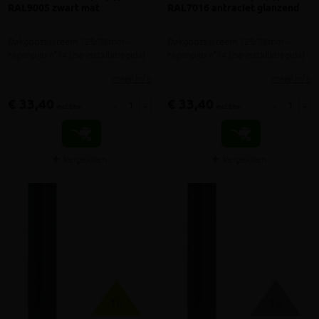
RAL9005 zwart mat
RAL7016 antraciet glanzend
Dakgootsysteem 125/88mm -
Dakgootsysteem 125/88mm -
regenpijp n°14 (zie installatiegids)
regenpijp n°14 (zie installatiegids)
meer info
meer info
€ 33,40
€ 33,40
-
+
-
+
incl.btw
incl.btw
Vergelijken
Vergelijken