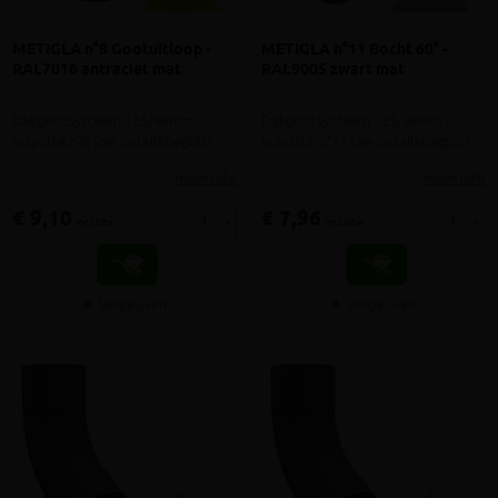
METIGLA n°8 Gootuitloop -
METIGLA n°11 Bocht 60° -
RAL7016 antraciet mat
RAL9005 zwart mat
Dakgootsysteem 125/88mm -
Dakgootsysteem 125/88mm -
hulpstuk n°8 (zie installatiegids)
hulpstuk n°11 (zie installatiegids)
meer info
meer info
€ 9,10
€ 7,96
-
+
-
+
incl.btw
incl.btw
Vergelijken
Vergelijken