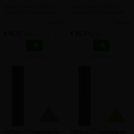
Dakgootsysteem 125/88mm -
Dakgootsysteem 125/88mm -
hulpstuk n°5 (zie installatiegids)
gootstuk n°5 (zie installatiegids)
meer info
meer info
€ 35,27
€ 35,27
-
+
-
+
incl.btw
incl.btw
Vergelijken
Vergelijken
METIGLA n°14 Regenpijp 3m -
METIGLA n°14 Regenpijp 3m -