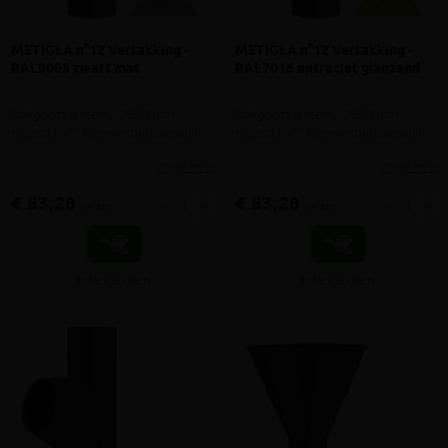
METIGLA n°12 Vertakking -
METIGLA n°12 Vertakking -
RAL9005 zwart mat
RAL7016 antraciet glanzend
Dakgootsysteem 125/88mm -
Dakgootsysteem 125/88mm -
hulpstuk n°12 (zie installatiegids)
hulpstuk n°12 (zie installatiegids)
meer info
meer info
€ 83,28
€ 83,28
-
+
-
+
incl.btw
incl.btw
Vergelijken
Vergelijken