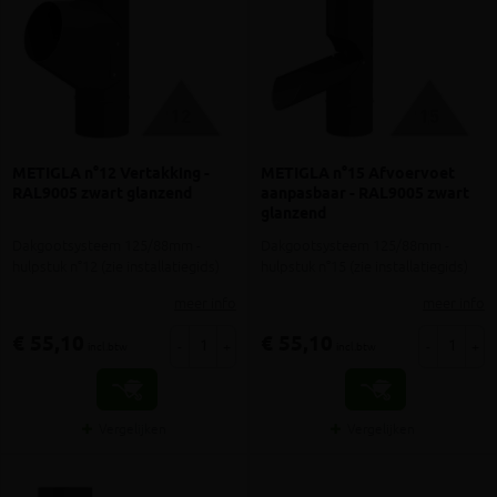
METIGLA n°12 Vertakking -
METIGLA n°15 Afvoervoet
RAL9005 zwart glanzend
aanpasbaar - RAL9005 zwart
glanzend
Dakgootsysteem 125/88mm -
Dakgootsysteem 125/88mm -
hulpstuk n°12 (zie installatiegids)
hulpstuk n°15 (zie installatiegids)
meer info
meer info
€ 55,10
€ 55,10
-
+
-
+
incl.btw
incl.btw
Vergelijken
Vergelijken