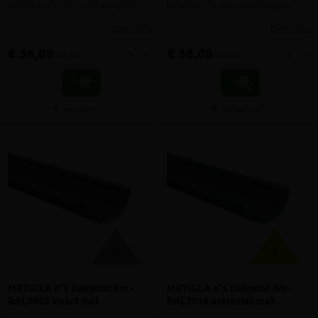
hulpstuk n°9 (zie installatiegids)
hulpstuk n°9 (zie installatiegids)
meer info
meer info
€ 36,08
€ 36,08
-
+
-
+
incl.btw
incl.btw
Vergelijken
Vergelijken
METIGLA n°5 Dakgoot 4m -
METIGLA n°5 Dakgoot 4m -
RAL9005 zwart mat
RAL7016 antraciet mat