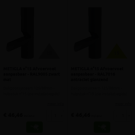
METIGLA n°15 Afvoervoet
METIGLA n°15 Afvoervoet
aanpasbaar - RAL9005 zwart
aanpasbaar - RAL7016
mat
antraciet glanzend
Dakgootsysteem 125/88mm -
Dakgootsysteem 125/88mm -
hulpstuk n°15 (zie installatiegids)
hulpstuk n°15 (zie installatiegids)
meer info
meer info
€ 46,46
€ 46,46
-
+
-
+
incl.btw
incl.btw