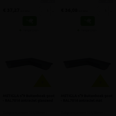
meer info
meer info
€ 37,27
€ 36,08
-
+
-
+
incl.btw
incl.btw
Vergelijken
Vergelijken
METIGLA n°9 Buitenhoek goot
METIGLA n°9 Buitenhoek goot
- RAL7016 antraciet glanzend
- RAL7016 antraciet mat
Dakgootsysteem 125/88mm -
Dakgootsysteem 125/88mm -