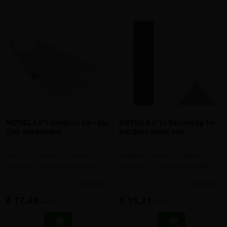
METIGLA n°5 Dakgoot 3m - Alu
METIGLA n°10 Tussenpijp 1m -
Zink metaalkleur
RAL9005 zwart mat
Dakgootsysteem 125/88mm -
Dakgootsysteem 125/88mm -
gootstuk n°5 (zie installatiegids)
hulpstuk n°10 (zie installatiegids)
meer info
meer info
€ 17,48
€ 15,21
-
+
-
+
incl.btw
incl.btw