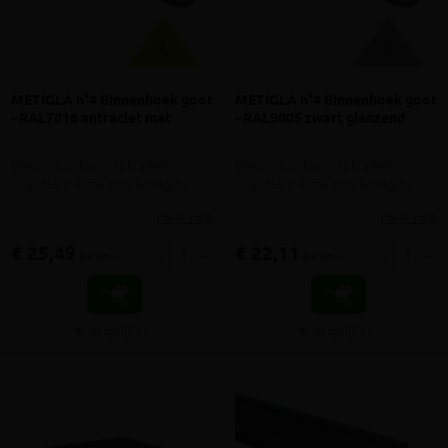
METIGLA n°4 Binnenhoek goot
METIGLA n°4 Binnenhoek goot
- RAL7016 antraciet mat
- RAL9005 zwart glanzend
Dakgootsysteem 125/88mm -
Dakgootsysteem 125/88mm -
hulpstuk n°4 (zie installatiegids)
hulpstuk n°4 (zie installatiegids)
meer info
meer info
€ 25,49
€ 22,11
-
+
-
+
incl.btw
incl.btw
Vergelijken
Vergelijken