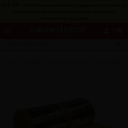
LET OP!
voor de depots Ingelmunster, Ichtegem en Ieper starten de
gecommuniceerde levertermijnen pas vanaf 10/8 wegens
zomersluiting!
(
lees meer
)
menu
person
search
Home
ISOLEREN
Glaswol / rotswol isolatie
ISOVER Rollisol+ 1