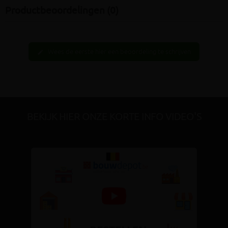
Productbeoordelingen (0)
Wees de eerste hier een beoordeling te schrijven
edit
BEKIJK HIER ONZE KORTE INFO VIDEO'S