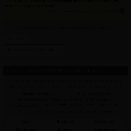
✓ GESCHATTE LEVERTIJD: ± 3 werkdagen (in Nederland leveren wij dit
artikel niet hoger dan Utrecht!)
info
tijden zijn indicatief; klik op de i-knop voor meer info:
vul bovenaan
aantal
in + hier postcode en klik op 'bereken'
Bereken leverkost & methode »
Info gratis AFHAALDEPOTS voor dit product
✓ Dit product is
ENKEL
verkrijgbaar op onderstaande afhaaldepot(s) (!
dit betekent niet dat het artikel op al deze depots nu voorradig is)
•
Binnen 1 werkdag
na online bestelling ontvang je een
afhaalbevestiging INDIEN voorradig op het afhaaldepot.
✍
CHAT MET ONS
voor de actuele stock op onderstaande depot(s)
➥ Klik op een afhaaldepot voor praktische info afhalen
Aalst
Booischot
Gent (haven)
Gentbrugge
Ichtegem
Ingelmunster