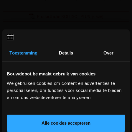
Productfiche ROLLISOL PLUS
(4.6MB)
Toestemming
Details
Over
Extra informatie
Bouwdepot.be maakt gebruik van cookies
We gebruiken cookies om content en advertenties te
DEPOT INGELMUNSTER EN
LET OP! De ROLLISOL+ is een gedateerd isolatietype dat met
personaliseren, om functies voor social media te bieden
ICHTEGEM GESLOTEN!
de huidige isolatienormen sterk achterhaald is en dus niet
en om ons websiteverkeer te analyseren.
meer zinvol te plaatsen. Het is veel nuttiger de
ISOCONFORT
depot Ingelmunster en Ichtegem zijn nog
35
te nemen dewelke 14% beter isoleert en bovendien bij
gesloten t.e.m. 9/8 wegens bouwverlof!
alle keperafstanden geplaatst kan worden. (zie aanverwante
producten)
lees hier meer!
Alle cookies accepteren