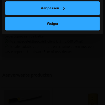
Opgerolde glaswolplaat voor thermische isolatie
Aanpassen
Eénzijdig bekleed met alukraft
Samendrukbare zones aan de zijkant
Kan gemakkelijk tussen de kepers of regelwerk
Weiger
vastgeklemd worden
Langs beide zijden voorzien van spijkerflensen voor
bevestiging aan de balken
Warmtegeleidingcoëfficiënt λ
,i = 0,040 W/mK
u
Ideale isolatie voor zolders en schuine daken met een
vaste keperafstand van 45cm of iets kleiner
Aanverwante producten