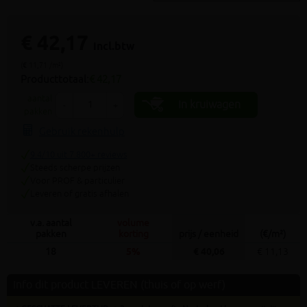
€ 42,17
incl.btw
(€ 11,71 /m²)
Producttotaal:
€ 42,17
aantal
In kruiwagen
-
+
pakken
Gebruik rekenhulp
9.4/10 uit 7.800+ reviews
Steeds scherpe prijzen
Voor PROF & particulier
Leveren of gratis afhalen
v.a. aantal
volume
pakken
korting
prijs / eenheid
(€/m²)
18
5%
€ 40,06
€ 11,13
Info dit product LEVEREN (thuis of op werf)