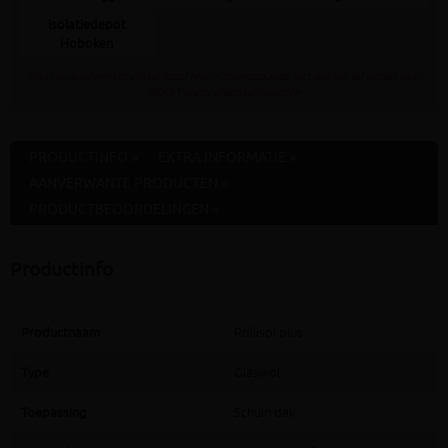
Isolatiedepot
Hoboken
Staat jouw gewenste afhaaldepot niet in bovenstaande lijst dan kan dit artikel daar
NOOIT gratis afgehaald worden
PRODUCTINFO »
EXTRA INFORMATIE »
AANVERWANTE PRODUCTEN »
PRODUCTBEOORDELINGEN »
Productinfo
Productnaam
Rollisol plus
Type
Glaswol
Toepassing
Schuin dak