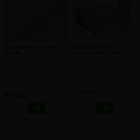
2 reviews
Isolatiemes voor zachte
ISOVER Isoconfort 35
isolatie
18cm/Rd5.1 (rol 2,76m²)
Mes voor het versnijden van glas-
Opgerolde glaswolplaat λ0,035
& rotswol
meer info
meer info
€ 35,14
incl.btw
€ 26,60
-
+
-
+
incl.btw
€ 12,73 /m²
Vergelijken
Vergelijken