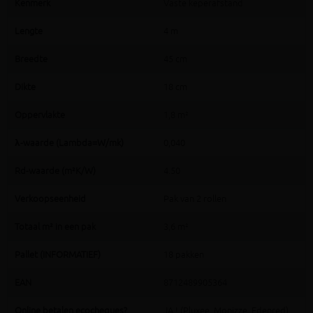
Kenmerk
Vaste keperafstand
Lengte
4 m
Breedte
45 cm
Dikte
18 cm
Oppervlakte
1,8 m²
λ-waarde (Lambda=W/mk)
0,040
Rd-waarde (m²K/W)
4.50
Verkoopseenheid
Pak van 2 rollen
Totaal m² in een pak
3,6 m²
Pallet (INFORMATIEF)
18 pakken
EAN
8712489905364
Online betalen ecocheques?
JA ! (Pluxee, Monizze, Edenred)