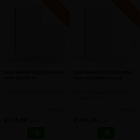
V
G
V
G
G
R
A
T
I
S
E
R
Z
E
N
D
I
N
G
R
A
T
I
S
E
R
Z
E
N
D
I
N
Douchewand 80x200cm 8mm
Douchewand 80x200cm 8mm
nano-glas helder
nano-glas matte strook
Glaswand in helder veiligheidsglas
Glaswand in veiligheidsglas met
zandstraalstrook
meer info
meer info
€ 378,00
€ 484,00
-
+
-
+
incl.btw
incl.btw