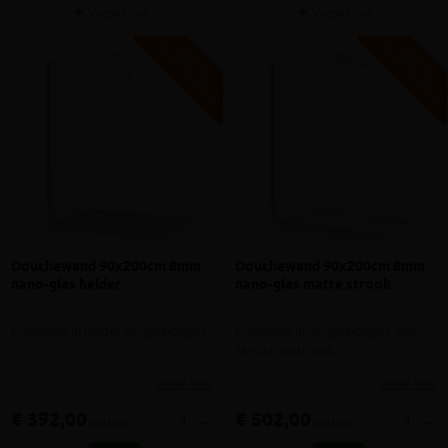
Vergelijken
Vergelijken
V
G
V
G
G
R
A
T
I
S
E
R
Z
E
N
D
I
N
G
R
A
T
I
S
E
R
Z
E
N
D
I
N
Douchewand 90x200cm 8mm
Douchewand 90x200cm 8mm
nano-glas helder
nano-glas matte strook
Glaswand in helder veiligheidsglas
Glaswand in veiligheidsglas met
zandstraalstrook
meer info
meer info
€ 392,00
€ 502,00
-
+
-
+
incl.btw
incl.btw