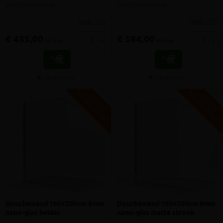
zandstraalstrook
zandstraalstrook
meer info
meer info
€ 455,00
€ 584,00
-
+
-
+
incl.btw
incl.btw
Vergelijken
Vergelijken
V
G
V
G
G
R
A
T
I
S
E
R
Z
E
N
D
I
N
G
R
A
T
I
S
E
R
Z
E
N
D
I
N
Douchewand 160x200cm 8mm
Douchewand 160x200cm 8mm
nano-glas helder
nano-glas matte strook