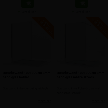
Vergelijken
Vergelijken
V
G
V
G
G
R
A
T
I
S
E
R
Z
E
N
D
I
N
G
R
A
T
I
S
E
R
Z
E
N
D
I
N
Douchewand 100x200cm 8mm
Douchewand 100x200cm 8mm
nano-glas helder
nano-glas matte strook
Glaswand in helder veiligheidsglas
Glaswand in veiligheidsglas met
zandstraalstrook
meer info
meer info