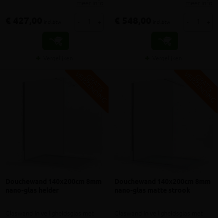
meer info
meer info
€ 427,00
€ 548,00
-
+
-
+
incl.btw
incl.btw
Vergelijken
Vergelijken
V
G
V
G
G
R
A
T
I
S
E
R
Z
E
N
D
I
N
G
R
A
T
I
S
E
R
Z
E
N
D
I
N
Douchewand 140x200cm 8mm
Douchewand 140x200cm 8mm
nano-glas helder
nano-glas matte strook
Glaswand in veiligheidsglas met
Glaswand in veiligheidsglas met