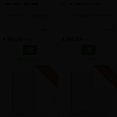
10mm nano-glas mat
10mm nano-glas helder
Glaswand in mat veiligheidsglas
Glaswand in helder veiligheidsglas
meer info
meer info
€ 740,00
€ 545,00
-
+
-
+
incl.btw
incl.btw
Vergelijken
Vergelijken
V
G
V
G
G
R
A
T
I
S
E
R
Z
E
N
D
I
N
G
R
A
T
I
S
E
R
Z
E
N
D
I
N