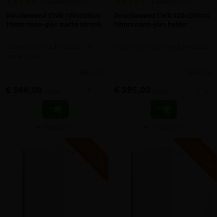
1 review
1 review
Douchewand CWR 100x200cm
Douchewand CWR 120x200cm
10mm nano-glas matte strook
10mm nano-glas helder
Glaswand in veiligheidsglas met
Glaswand in helder veiligheidsglas
matte strook
meer info
meer info
€ 566,00
€ 595,00
-
+
-
+
incl.btw
incl.btw
Vergelijken
Vergelijken
V
G
V
G
G
R
A
T
I
S
E
R
Z
E
N
D
I
N
G
R
A
T
I
S
E
R
Z
E
N
D
I
N