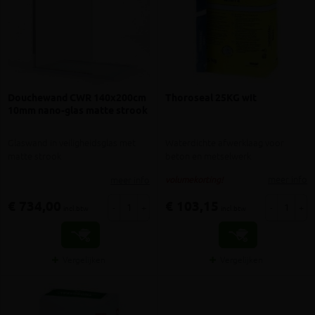
Douchewand CWR 140x200cm
Thoroseal 25KG wit
10mm nano-glas matte strook
Glaswand in veiligheidsglas met
Waterdichte afwerklaag voor
matte strook
beton en metselwerk
meer info
meer info
volumekorting!
€ 734,00
€ 103,15
-
+
-
+
incl.btw
incl.btw
Vergelijken
Vergelijken