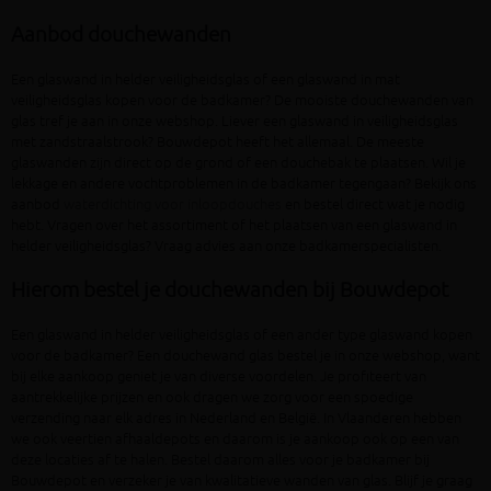
Aanbod douchewanden
Een glaswand in helder veiligheidsglas of een glaswand in mat
veiligheidsglas kopen voor de badkamer? De mooiste douchewanden van
glas tref je aan in onze webshop. Liever een glaswand in veiligheidsglas
met zandstraalstrook? Bouwdepot heeft het allemaal. De meeste
glaswanden zijn direct op de grond of een douchebak te plaatsen. Wil je
lekkage en andere vochtproblemen in de badkamer tegengaan? Bekijk ons
aanbod
waterdichting voor inloopdouches
en bestel direct wat je nodig
hebt. Vragen over het assortiment of het plaatsen van een glaswand in
helder veiligheidsglas? Vraag advies aan onze badkamerspecialisten.
Hierom bestel je douchewanden bij Bouwdepot
Een glaswand in helder veiligheidsglas of een ander type glaswand kopen
voor de badkamer? Een douchewand glas bestel je in onze webshop, want
bij elke aankoop geniet je van diverse voordelen. Je profiteert van
aantrekkelijke prijzen en ook dragen we zorg voor een spoedige
verzending naar elk adres in Nederland en België. In Vlaanderen hebben
we ook veertien afhaaldepots en daarom is je aankoop ook op een van
deze locaties af te halen. Bestel daarom alles voor je badkamer bij
Bouwdepot en verzeker je van kwalitatieve wanden van glas. Blijf je graag