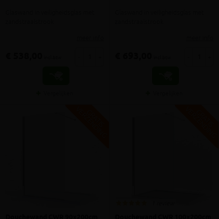
Glaswand in veiligheidsglas met
Glaswand in veiligheidsglas met
zandstraalstrook
zandstraalstrook
meer info
meer info
€ 538,00
€ 693,00
-
+
-
+
incl.btw
incl.btw
Vergelijken
Vergelijken
V
G
V
G
G
R
A
T
I
S
E
R
Z
E
N
D
I
N
G
R
A
T
I
S
E
R
Z
E
N
D
I
N
1 review
Douchewand CWR 90x200cm
Douchewand CWR 100x200cm