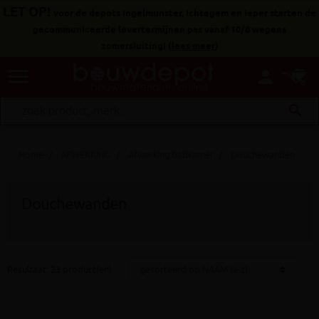
LET OP!
voor de depots Ingelmunster, Ichtegem en Ieper starten de
gecommuniceerde levertermijnen pas vanaf 10/8 wegens
zomersluiting!
(
lees meer
)
menu
person
search
Home
AFWERKING
Afwerking badkamer
Douchewanden
Douchewanden
Resultaat: 23 product(en)