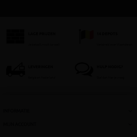
LAGE PRIJZEN
14 DEPOTS
Je betaalt nooit te veel!
Verspreid over Vlaanderen
LEVERINGEN
HULP NODIG?
België en Nederland
Stel dan hier je vraag

INFORMATIE

MIJN ACCOUNT