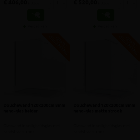
€ 406,00
€ 520,00
-
+
-
+
incl.btw
incl.btw
Vergelijken
Vergelijken
V
G
V
G
G
R
A
T
I
S
E
R
Z
E
N
D
I
N
G
R
A
T
I
S
E
R
Z
E
N
D
I
N
Douchewand 120x200cm 8mm
Douchewand 120x200cm 8mm
nano-glas helder
nano-glas matte strook
Glaswand in veiligheidsglas met
Glaswand in veiligheidsglas met
zandstraalstrook
zandstraalstrook