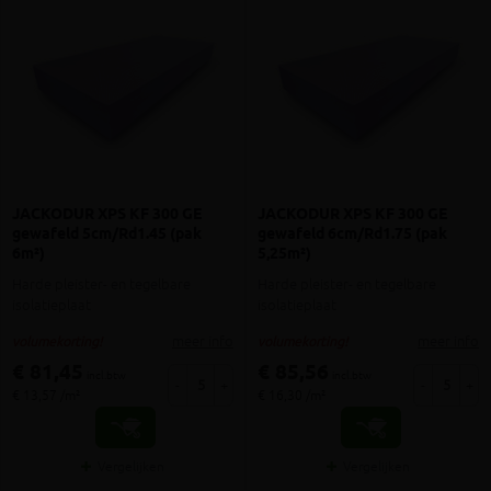
JACKODUR XPS KF 300 GE
JACKODUR XPS KF 300 GE
gewafeld 5cm/Rd1.45 (pak
gewafeld 6cm/Rd1.75 (pak
6m²)
5,25m²)
Harde pleister- en tegelbare
Harde pleister- en tegelbare
isolatieplaat
isolatieplaat
meer info
meer info
volumekorting!
volumekorting!
€ 81,45
€ 85,56
incl.btw
incl.btw
-
+
-
+
€ 13,57 /m²
€ 16,30 /m²
Vergelijken
Vergelijken