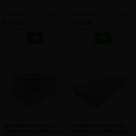
vloerisolatie
vloerisolatie
meer info
meer info
volumekorting!
volumekorting!
€ 70,26
€ 92,94
incl.btw
incl.btw
-
+
-
+
€ 31,23 /m²
€ 41,31 /m²
Vergelijken
Vergelijken
JACKODUR XPS KF 300 GL
JACKODUR XPS KF 300 NF
rechte rand 16cm/Rd4.55 (pak
tand&groef 3cm/Rd0.85 (pak