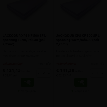
JACKODUR XPS KF 500 SF L-
JACKODUR XPS KF 500 SF L-
sponning 12cm/Rd3.40 (pak
sponning 14cm/Rd4.00 (pak
2,25m²)
2,25m²)
Harde vochtbestendige isolatie
Harde vochtbestendige isolatie
met druksterkte 500kN/m²
met druksterkte 500kN/m²
meer info
meer info
volumekorting!
volumekorting!
€ 121,13
€ 141,38
incl.btw
incl.btw
-
+
-
+
€ 53,84 /m²
€ 62,83 /m²
Vergelijken
Vergelijken