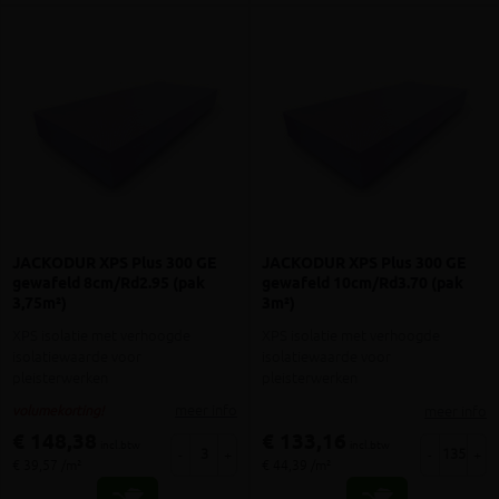
JACKODUR XPS Plus 300 GE
JACKODUR XPS Plus 300 GE
gewafeld 8cm/Rd2.95 (pak
gewafeld 10cm/Rd3.70 (pak
3,75m²)
3m²)
XPS isolatie met verhoogde
XPS isolatie met verhoogde
isolatiewaarde voor
isolatiewaarde voor
pleisterwerken
pleisterwerken
meer info
meer info
volumekorting!
€ 148,38
€ 133,16
incl.btw
incl.btw
-
+
-
+
€ 39,57 /m²
€ 44,39 /m²