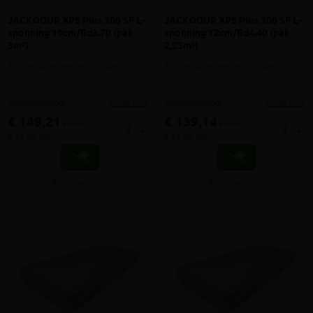
JACKODUR XPS Plus 300 SF L-
JACKODUR XPS Plus 300 SF L-
sponning 10cm/Rd3.70 (pak
sponning 12cm/Rd4.40 (pak
3m²)
2,25m²)
XPS isolatie met verhoogde
XPS isolatie met verhoogde
isolatiewaarde
isolatiewaarde
meer info
meer info
volumekorting!
volumekorting!
€ 148,21
€ 139,14
incl.btw
incl.btw
-
+
-
+
€ 49,40 /m²
€ 61,84 /m²
Vergelijken
Vergelijken