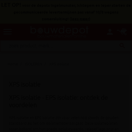
LET OP!
voor de depots Ingelmunster, Ichtegem en Ieper starten de
gecommuniceerde levertermijnen pas vanaf 10/8 wegens
zomersluiting!
(
lees meer
)
menu
person
search
Home
ISOLEREN
XPS isolatie
XPS isolatie
XPS isolatie - EPS isolatie: ontdek de
voordelen
XPS isolatie en EPS isolatie zijn voor velen nog steeds de gouden
standaard als het om isolatiemateriaal gaat. Deze isolatieplaten
staan bekend om hun goede isolatiewaarde, relatief lage prijs en