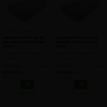
1 review
JACKODUR XPS KF 300 GE
JACKODUR XPS KF 300 GE
gewafeld 3cm/Rd0.85 (pak
gewafeld 4cm/Rd1.15 (pak
10,5m²)
7,5m²)
Harde pleister- en tegelbare
Harde pleister- en tegelbare
isolatieplaat
isolatieplaat
meer info
meer info
volumekorting!
volumekorting!
€ 85,34
€ 81,46
incl.btw
incl.btw
-
+
-
+
€ 8,13 /m²
€ 10,86 /m²
Vergelijken
Vergelijken