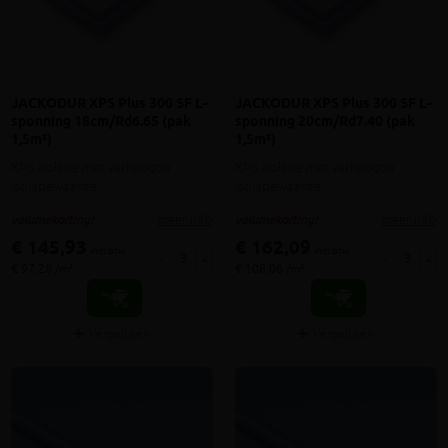
JACKODUR XPS Plus 300 SF L-
JACKODUR XPS Plus 300 SF L-
sponning 18cm/Rd6.65 (pak
sponning 20cm/Rd7.40 (pak
1,5m²)
1,5m²)
XPS isolatie met verhoogde
XPS isolatie met verhoogde
isolatiewaarde
isolatiewaarde
meer info
meer info
volumekorting!
volumekorting!
€ 145,93
€ 162,09
incl.btw
incl.btw
-
+
-
+
€ 97,28 /m²
€ 108,06 /m²
Vergelijken
Vergelijken