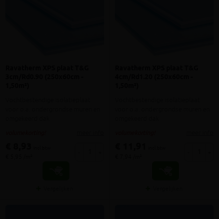
Ravatherm XPS plaat T&G
Ravatherm XPS plaat T&G
3cm/Rd0.90 (250x60cm -
4cm/Rd1.20 (250x60cm -
1,50m²)
1,50m²)
Vochtbestendige isolatieplaat
Vochtbestendige isolatieplaat
voor o.a. ondergrondse muren en
voor o.a. ondergrondse muren en
omgekeerd dak
omgekeerd dak
meer info
meer info
volumekorting!
volumekorting!
€ 8,93
€ 11,91
incl.btw
incl.btw
-
+
-
+
€ 5,95 /m²
€ 7,94 /m²
Vergelijken
Vergelijken