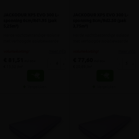
JACKODUR XPS EVO 300 L-
JACKODUR XPS EVO 300 L-
sponning 6cm/Rd1.95 (pak
sponning 8cm/Rd2.50 (pak
5,25m²)
3,75m²)
Harde vochtbestendige isolatie
Harde vochtbestendige isolatie
met verhoogde isolatiewaarde
met verhoogde isolatiewaarde
meer info
meer info
volumekorting!
volumekorting!
€ 81,51
€ 77,60
incl.btw
incl.btw
-
+
-
+
€ 15,52 /m²
€ 20,69 /m²
Vergelijken
Vergelijken