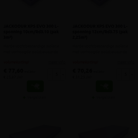
JACKODUR XPS EVO 300 L-
JACKODUR XPS EVO 300 L-
sponning 10cm/Rd3.10 (pak
sponning 12cm/Rd3.75 (pak
3m²)
2,25m²)
Harde vochtbestendige isolatie
Harde vochtbestendige isolatie
met verhoogde isolatiewaarde
met verhoogde isolatiewaarde
meer info
meer info
volumekorting!
volumekorting!
€ 77,60
€ 70,26
incl.btw
incl.btw
-
+
-
+
€ 25,87 /m²
€ 31,23 /m²
Vergelijken
Vergelijken