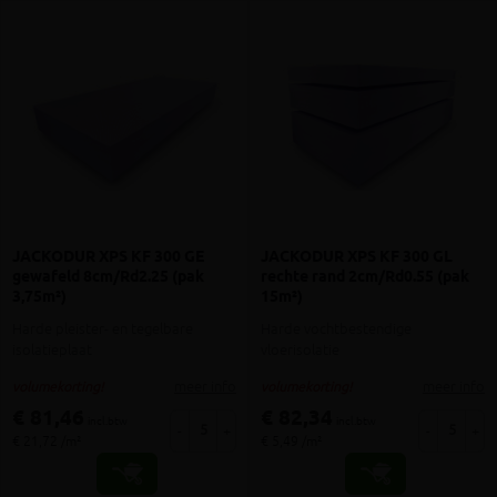
JACKODUR XPS KF 300 GE
JACKODUR XPS KF 300 GL
gewafeld 8cm/Rd2.25 (pak
rechte rand 2cm/Rd0.55 (pak
3,75m²)
15m²)
Harde pleister- en tegelbare
Harde vochtbestendige
isolatieplaat
vloerisolatie
meer info
meer info
volumekorting!
volumekorting!
€ 81,46
€ 82,34
incl.btw
incl.btw
-
+
-
+
€ 21,72 /m²
€ 5,49 /m²