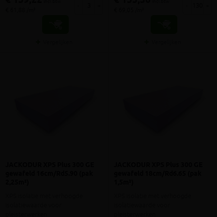
€ 139,22
€ 155,36
incl.btw
incl.btw
-
+
-
+
€ 61,88 /m²
€ 69,05 /m²
Vergelijken
Vergelijken
JACKODUR XPS Plus 300 GE
JACKODUR XPS Plus 300 GE
gewafeld 16cm/Rd5.90 (pak
gewafeld 18cm/Rd6.65 (pak
2,25m²)
1,5m²)
XPS isolatie met verhoogde
XPS isolatie met verhoogde
isolatiewaarde voor
isolatiewaarde voor
pleisterwerken
pleisterwerken