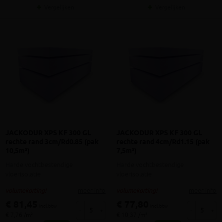
Vergelijken
Vergelijken
JACKODUR XPS KF 300 GL
JACKODUR XPS KF 300 GL
rechte rand 3cm/Rd0.85 (pak
rechte rand 4cm/Rd1.15 (pak
10,5m²)
7,5m²)
Harde vochtbestendige
Harde vochtbestendige
vloerisolatie
vloerisolatie
meer info
meer info
volumekorting!
volumekorting!
€ 81,45
€ 77,80
incl.btw
incl.btw
-
+
-
+
€ 7,76 /m²
€ 10,37 /m²