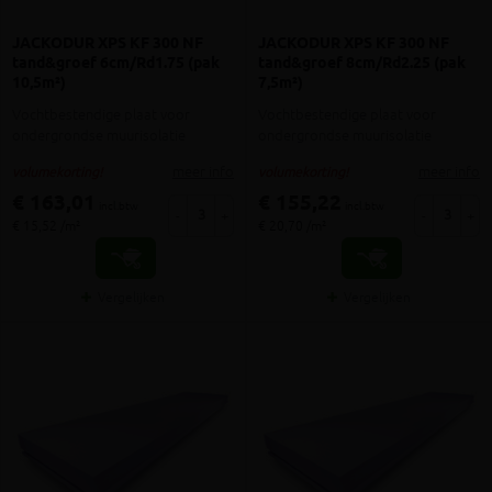
JACKODUR XPS KF 300 NF
JACKODUR XPS KF 300 NF
tand&groef 6cm/Rd1.75 (pak
tand&groef 8cm/Rd2.25 (pak
10,5m²)
7,5m²)
Vochtbestendige plaat voor
Vochtbestendige plaat voor
ondergrondse muurisolatie
ondergrondse muurisolatie
meer info
meer info
volumekorting!
volumekorting!
€ 163,01
€ 155,22
incl.btw
incl.btw
-
+
-
+
€ 15,52 /m²
€ 20,70 /m²
Vergelijken
Vergelijken