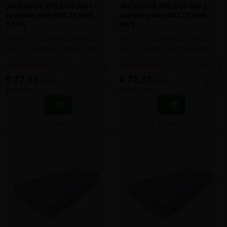
JACKODUR XPS EVO 300 L-
JACKODUR XPS EVO 300 L-
sponning 4cm/Rd1.25 (pak
sponning 5cm/Rd1.55 (pak
7,5m²)
6m²)
Harde vochtbestendige isolatie
Harde vochtbestendige isolatie
met verhoogde isolatiewaarde
met verhoogde isolatiewaarde
meer info
meer info
volumekorting!
volumekorting!
€ 77,82
€ 77,57
incl.btw
incl.btw
-
+
-
+
€ 10,38 /m²
€ 12,93 /m²
Vergelijken
Vergelijken