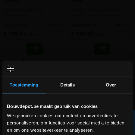
2,25m²)
21m²)
Harde vochtbestendige
Vochtbestendige plaat voor
vloerisolatie
ondergrondse muurisolatie
meer info
meer info
volumekorting!
volumekorting!
€ 106,31
€ 162,89
incl.btw
incl.btw
-
+
-
+
€ 47,25 /m²
€ 7,76 /m²
Vergelijken
Vergelijken
Toestemming
Details
Over
Bouwdepot.be maakt gebruik van cookies
We gebruiken cookies om content en advertenties te
R
DEPOT INGELMUNSTER EN
personaliseren, om functies voor social media te bieden
ICHTEGEM GESLOTEN!
1 review
en om ons websiteverkeer te analyseren.
F
I
L
T
E