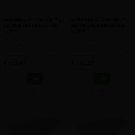
JACKODUR XPS Plus 300 SF L-
JACKODUR XPS Plus 300 SF L-
sponning 14cm/Rd5.15 (pak
sponning 16cm/Rd5.90 (pak
2,25m²)
2,25m²)
XPS isolatie met verhoogde
XPS isolatie met verhoogde
isolatiewaarde
isolatiewaarde
meer info
meer info
volumekorting!
volumekorting!
€ 162,97
€ 186,22
incl.btw
incl.btw
-
+
-
+
€ 72,43 /m²
€ 82,76 /m²
Vergelijken
Vergelijken