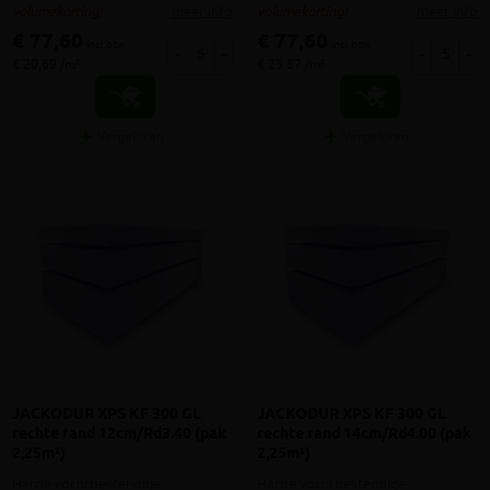
meer info
meer info
volumekorting!
volumekorting!
€ 77,60
€ 77,60
incl.btw
incl.btw
-
+
-
+
€ 20,69 /m²
€ 25,87 /m²
Vergelijken
Vergelijken
JACKODUR XPS KF 300 GL
JACKODUR XPS KF 300 GL
rechte rand 12cm/Rd3.40 (pak
rechte rand 14cm/Rd4.00 (pak
2,25m²)
2,25m²)
Harde vochtbestendige
Harde vochtbestendige