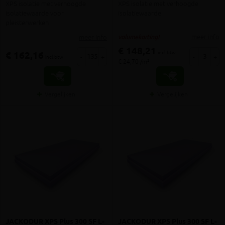
XPS isolatie met verhoogde
XPS isolatie met verhoogde
isolatiewaarde voor
isolatiewaarde
pleisterwerken
meer info
meer info
volumekorting!
€ 148,21
incl.btw
€ 162,16
-
+
-
+
incl.btw
€ 24,70 /m²
Vergelijken
Vergelijken
JACKODUR XPS Plus 300 SF L-
JACKODUR XPS Plus 300 SF L-