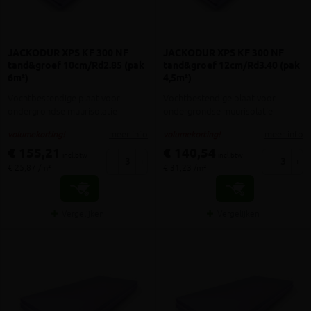
JACKODUR XPS KF 300 NF
JACKODUR XPS KF 300 NF
tand&groef 10cm/Rd2.85 (pak
tand&groef 12cm/Rd3.40 (pak
6m²)
4,5m²)
Vochtbestendige plaat voor
Vochtbestendige plaat voor
ondergrondse muurisolatie
ondergrondse muurisolatie
meer info
meer info
volumekorting!
volumekorting!
€ 155,21
€ 140,54
incl.btw
incl.btw
-
+
-
+
€ 25,87 /m²
€ 31,23 /m²
Vergelijken
Vergelijken