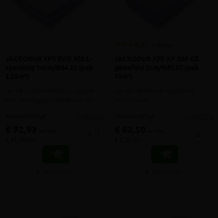
1 review
JACKODUR XPS EVO 300 L-
JACKODUR XPS KF 300 GE
sponning 14cm/Rd4.35 (pak
gewafeld 2cm/Rd0.55 (pak
2,25m²)
15m²)
Harde vochtbestendige isolatie
Harde pleister- en tegelbare
met verhoogde isolatiewaarde
isolatieplaat
meer info
meer info
volumekorting!
volumekorting!
€ 92,93
€ 82,50
incl.btw
incl.btw
-
+
-
+
€ 41,30 /m²
€ 5,50 /m²
Vergelijken
Vergelijken