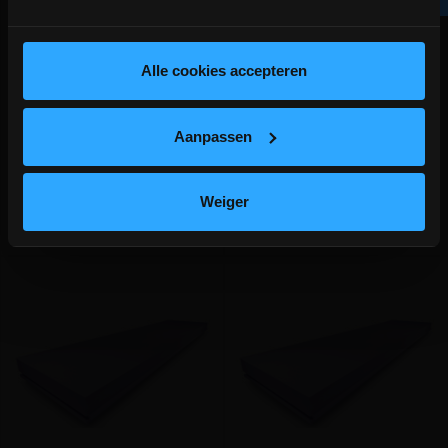
JACKODUR XPS KF 300 NF
JACKODUR XPS KF 300 NF
depot Ingelmunster en Ichtegem zijn nog
tand&groef 4cm/Rd1.15 (pak
tand&groef 5cm/Rd1.45 (pak
gesloten t.e.m. 9/8 wegens bouwverlof!
15m²)
12m²)
Vochtbestendige plaat voor
Vochtbestendige plaat voor
lees hier meer!
Alle cookies accepteren
ondergrondse muurisolatie
ondergrondse muurisolatie
meer info
meer info
volumekorting!
volumekorting!
Aanpassen
€ 155,62
€ 155,13
incl.btw
incl.btw
-
+
-
+
€ 10,37 /m²
€ 12,93 /m²
Weiger
Vergelijken
Vergelijken