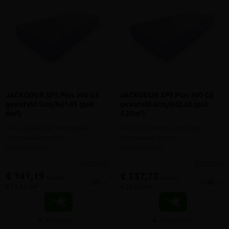
JACKODUR XPS Plus 300 GE
JACKODUR XPS Plus 300 GE
gewafeld 5cm/Rd1.85 (pak
gewafeld 6cm/Rd2.20 (pak
6m²)
5,25m²)
XPS isolatie met verhoogde
XPS isolatie met verhoogde
isolatiewaarde voor
isolatiewaarde voor
pleisterwerken
pleisterwerken
meer info
meer info
€ 141,19
€ 137,73
incl.btw
incl.btw
-
+
-
+
€ 23,53 /m²
€ 26,24 /m²
Vergelijken
Vergelijken