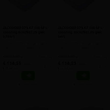
JACKODUR XPS KF 500 SF L-
JACKODUR XPS KF 500 SF L-
sponning 8cm/Rd2.25 (pak
sponning 10cm/Rd2.85 (pak
3,75m²)
3m²)
Harde vochtbestendige isolatie
Harde vochtbestendige isolatie
met druksterkte 500kN/m²
met druksterkte 500kN/m²
meer info
meer info
volumekorting!
volumekorting!
€ 134,55
€ 134,53
incl.btw
incl.btw
-
+
-
+
€ 35,88 /m²
€ 44,84 /m²
Vergelijken
Vergelijken