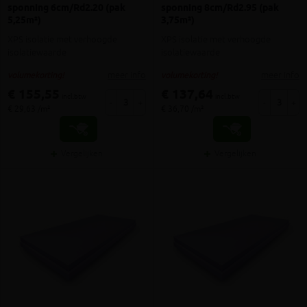
sponning 6cm/Rd2.20 (pak
sponning 8cm/Rd2.95 (pak
5,25m²)
3,75m²)
XPS isolatie met verhoogde
XPS isolatie met verhoogde
isolatiewaarde
isolatiewaarde
meer info
meer info
volumekorting!
volumekorting!
€ 155,55
€ 137,64
incl.btw
incl.btw
-
+
-
+
€ 29,63 /m²
€ 36,70 /m²
Vergelijken
Vergelijken