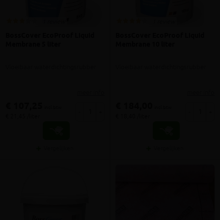
1 review
1 review
BossCover EcoProof Liquid
BossCover EcoProof Liquid
Membrane 5 liter
Membrane 10 liter
Vloeibaar waterdichtingsrubber
Vloeibaar waterdichtingsrubber
meer info
meer info
€ 107,25
€ 184,00
incl.btw
incl.btw
-
+
-
+
€ 21,45 /liter
€ 18,40 /liter
Vergelijken
Vergelijken