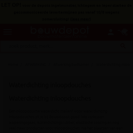
LET OP!
voor de depots Ingelmunster, Ichtegem en Ieper starten de
gecommuniceerde levertermijnen pas vanaf 10/8 wegens
zomersluiting!
(
lees meer
)
menu
person
search
Home
AFWERKING
Afwerking badkamer
Waterdichting inloo
Waterdichting inloopdouches
Waterdichting inloopdouches
Een inloopdouche waterdicht maken? Voor waterdichting
inloopdouches zit je bij Bouwdepot goed. We verkopen
wapeningsgaas, waterdichtingsrubber, elastische coating en nog
veel meer producten voor inloopdouches. Na het plaatsen van een