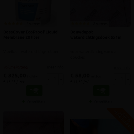
1 review
2 reviews
BossCover EcoProof Liquid
Bouwdepot
Membrane 20 liter
waterdichtingsdoek 5x1m
Vloeibaar waterdichtingsrubber
voor waterdichting van o.a.
douches
meer info
meer info
volumekorting!
€ 325,00
€ 58,00
incl.btw
incl.btw
-
+
-
+
€ 16,25 /liter
€ 11,60 /m²
Vergelijken
Vergelijken
V
G
G
R
A
T
I
S
E
R
Z
E
N
D
I
N