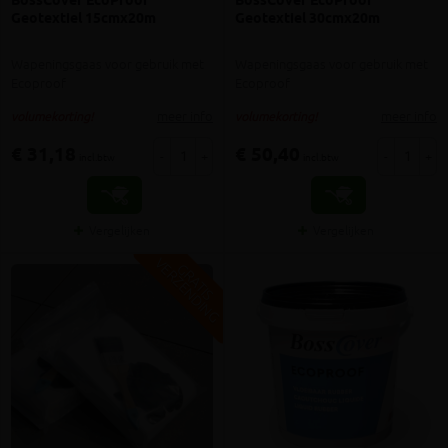
BossCover EcoProof
BossCover EcoProof
Geotextiel 15cmx20m
Geotextiel 30cmx20m
Wapeningsgaas voor gebruik met
Wapeningsgaas voor gebruik met
Ecoproof
Ecoproof
meer info
meer info
volumekorting!
volumekorting!
€ 31,18
€ 50,40
-
+
-
+
incl.btw
incl.btw
Vergelijken
Vergelijken
V
G
G
R
A
T
I
S
E
R
Z
E
N
D
I
N