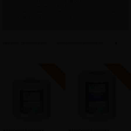
douchewand
in je inloopdouche, is het belangrijk om alles
zorgvuldig af te werken. Gelukkig hebben wij alles in huis voor een
nette afwerking. Bekijk daarom het aanbod in onze webshop en
bestel wat je nodig hebt direct online.
Resultaat: 23 product(en)
V
G
V
G
G
R
A
T
I
S
E
R
Z
E
N
D
I
N
G
R
A
T
I
S
E
R
Z
E
N
D
I
N