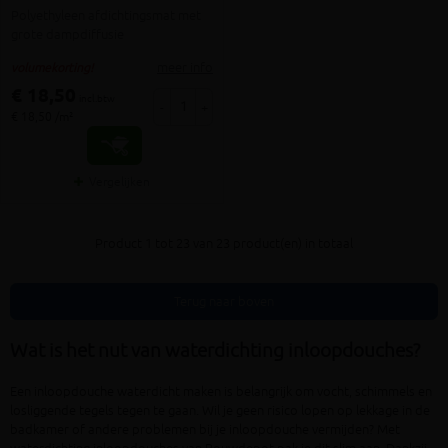
Polyethyleen afdichtingsmat met
grote dampdiffusie
meer info
volumekorting!
€ 18,50
incl.btw
-
+
€ 18,50 /m²
Vergelijken
Product 1 tot 23 van 23 product(en) in totaal
Terug naar boven
Wat is het nut van waterdichting inloopdouches?
Een inloopdouche waterdicht maken is belangrijk om vocht, schimmels en
losliggende tegels tegen te gaan. Wil je geen risico lopen op lekkage in de
badkamer of andere problemen bij je inloopdouche vermijden? Met