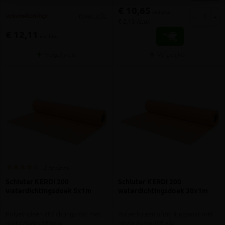
€ 10,65
incl.btw
meer info
volumekorting!
-
+
€ 2,13 /stuk
€ 12,11
incl.btw
Vergelijken
Vergelijken
2 reviews
Schluter KERDI 200
Schluter KERDI 200
waterdichtingsdoek 5x1m
waterdichtingsdoek 30x1m
Polyethyleen afdichtingsmat met
Polyethyleen afdichtingsmat met
grote dampdiffusie
grote dampdiffusie