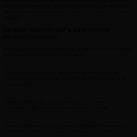
waterdichting inloopdouches van Bouwdepot pak je dit slim aan. Dankzij
een breed assortiment aan waterdichte producten hebben we voor elke
inloopdouche een passende oplossing. Kom je snel online langs in onze
webshop?
Op welke manieren geef je waterdichting
inloopdouches vorm?
Je inloopdouche waterdicht maken is op verschillende manieren mogelijk.
We zetten een aantal opties voor je op een rij:
Wapeningsgaas: dit product voorkomt scheurvorming bij naden,
aansluitingen en grotere gaten die overbrugd moeten worden in de
inloopdouche;
Waterdichtingsrubber: dit vloeibare rubber op waterbasis gebruik je
om vloeren, tegels, wanden en naden waterdicht te maken;
Waterdichtingsdoek: met dit doek van polyethyleenfolie bescherm je
vloeren en wanden van je inloopdouche tegen vocht en scheuren;