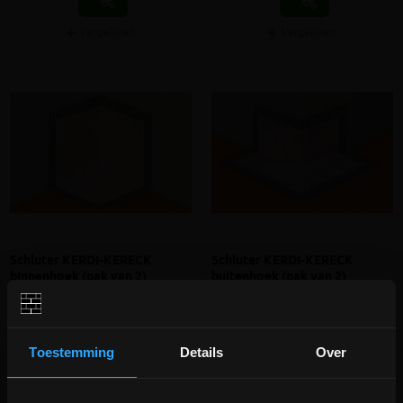
Vergelijken
Vergelijken
Schluter KERDI-KERECK
Schluter KERDI-KERECK
binnenhoek (pak van 2)
buitenhoek (pak van 2)
Voorgevormde elementen voor
Voorgevormde elementen voor
binnenhoeken
buitenhoeken
Toestemming
Details
Over
meer info
meer info
volumekorting!
volumekorting!
€ 20,14
€ 24,18
-
+
-
+
incl.btw
incl.btw