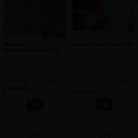
1 review
2 reviews
Bouwdepot
Hevadex Saniproof Liquid 6KG
waterdichtingsdoek 30x1m
voor waterdichting van o.a.
Waterdichte coating voor
douches
badkamers / douches
meer info
meer info
volumekorting!
€ 329,00
incl.btw
€ 77,95
-
+
-
+
incl.btw
€ 10,97 /m²
Vergelijken
Vergelijken