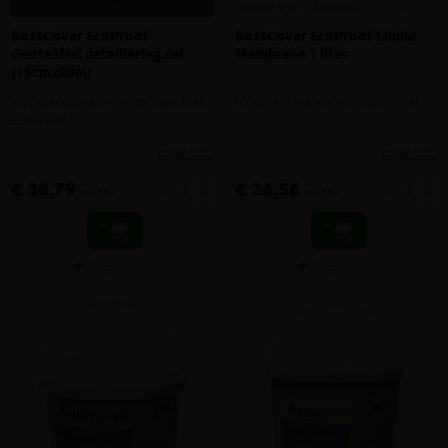
2 reviews
BossCover EcoProof
BossCover EcoProof Liquid
Geotextiel detaillering set
Membrane 1 liter
(15cmx20m)
Wapeningsgaas voor gebruik met
Vloeibaar waterdichtingsrubber
Ecoproof
meer info
meer info
€ 38,79
€ 24,56
-
+
-
+
incl.btw
incl.btw
Vergelijken
Vergelijken