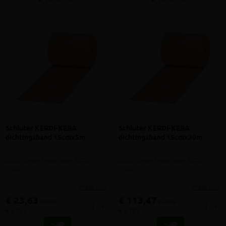
Vergelijken
Vergelijken
Schluter KERDI-KEBA
Schluter KERDI-KEBA
dichtingsband 15cmx5m
dichtingsband 15cmx30m
Afdichtingsstrook voor KERDI
Afdichtingsstrook voor KERDI
doek
doek
meer info
meer info
€ 23,63
€ 113,47
incl.btw
incl.btw
-
+
-
+
€ 4,73 /
€ 3,78 /