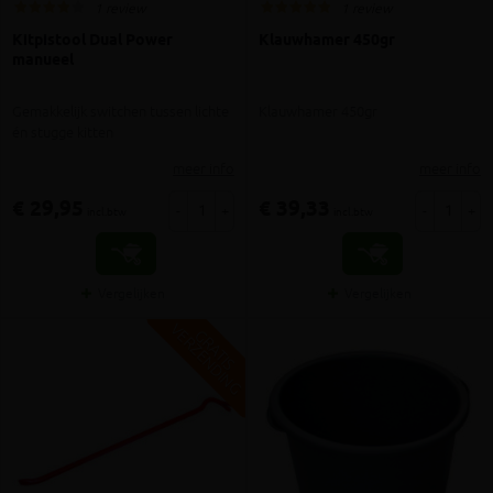
1 review
1 review
Kitpistool Dual Power
Klauwhamer 450gr
manueel
Gemakkelijk switchen tussen lichte
Klauwhamer 450gr
én stugge kitten
meer info
meer info
€ 29,95
€ 39,33
-
+
-
+
incl.btw
incl.btw
Vergelijken
Vergelijken
V
G
G
R
A
T
I
S
E
R
Z
E
N
D
I
N