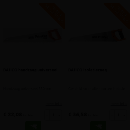
V
G
V
G
G
R
A
T
I
S
E
R
Z
E
N
D
I
N
G
R
A
T
I
S
E
R
Z
E
N
D
I
N
BAHCO handzaag universeel
BAHCO isolatiezaag
Handzaag universeel 550mm
Geschikt voor alle soorten isolatie
meer info
meer info
€ 22,08
€ 36,58
-
+
-
+
incl.btw
incl.btw