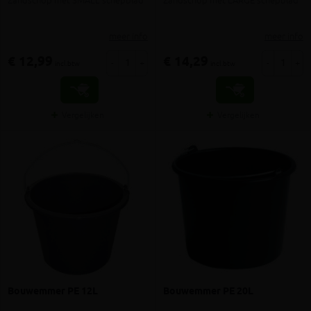
Zandschop met SMALL schepblad
Zandschop met LARGE schepblad
meer info
meer info
€ 12,99
€ 14,29
-
+
-
+
incl.btw
incl.btw
Vergelijken
Vergelijken
Bouwemmer PE 12L
Bouwemmer PE 20L