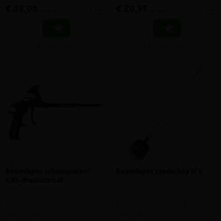
€ 33,00
€ 20,95
-
+
-
+
incl.btw
incl.btw
Vergelijken
Vergelijken
Bouwdepot schuimpistool
Bouwdepot zandschop N°0
NBS-draaischroef
Professioneel PU-pistool met
Zandschop met MEDIUM
Teflon coating
schepblad