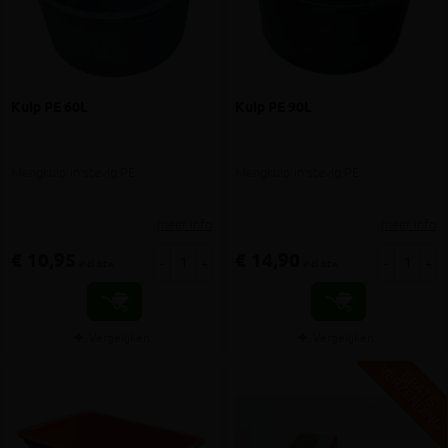
Kuip PE 60L
Kuip PE 90L
Mengkuip in stevig PE
Mengkuip in stevig PE
meer info
meer info
€ 10,95
€ 14,90
-
+
-
+
incl.btw
incl.btw
Vergelijken
Vergelijken
V
G
G
R
A
T
I
S
E
R
Z
E
N
D
I
N