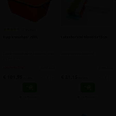
2 reviews
Kuip kraanbaar 200L
Latexborstel blond 5x15cm
Grote mortelkuip in kunststof met
Universele verfborstel
kraanlussen
meer info
meer info
volumekorting!
€ 101,95
€ 21,15
-
+
-
+
incl.btw
incl.btw
Vergelijken
Vergelijken