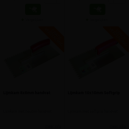
Vergelijken
Vergelijken
V
G
V
G
G
R
A
T
I
S
E
R
Z
E
N
D
I
N
G
R
A
T
I
S
E
R
Z
E
N
D
I
N
Lijmkam 8x8mm handvat
Lijmkam 10x10mm Softgrip
Lijmkam met houten handvat
Lijmkam met softgrip handvat
meer info
meer info