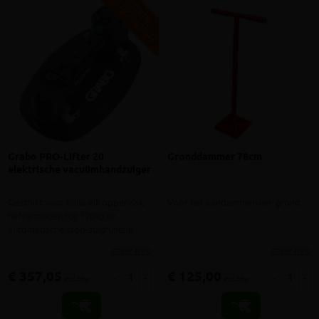
V
G
G
R
A
T
I
S
E
R
Z
E
N
D
I
N
Grabo PRO-Lifter 20
Gronddammer 78cm
elektrische vacuümhandzuiger
Geschikt voor bijna elk oppervlak,
Voor het aandammen van grond
hefvermogen tot 170kg en
automatische stop-zuigfunctie
meer info
meer info
€ 357,05
€ 125,00
-
+
-
+
incl.btw
incl.btw