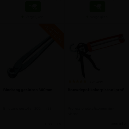
Vergelijken
Vergelijken
V
G
G
R
A
T
I
S
E
R
Z
E
N
D
I
N
1 review
Bindtang gesloten 300mm
Bouwdepot kokerpistool prof
Bindtang gesloten 300mm S3
Professionele siliconen/lijm-
pistool
meer info
meer info