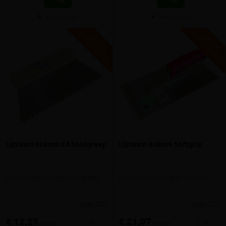
Vergelijken
Vergelijken
V
G
V
G
G
R
A
T
I
S
E
R
Z
E
N
D
I
N
G
R
A
T
I
S
E
R
Z
E
N
D
I
N
Lijmkam 8x8mm C4 handgreep
Lijmkam 8x8mm Softgrip
Lijmkam met houten handgreep
Lijmkam met softgrip handvat
meer info
meer info
€ 12,25
€ 21,07
-
+
-
+
incl.btw
incl.btw