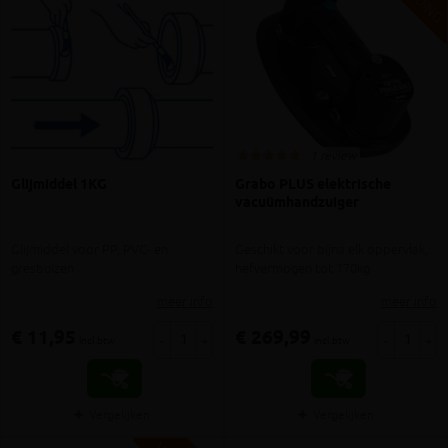
1 review
Glijmiddel 1KG
Grabo PLUS elektrische
vacuümhandzuiger
Glijmiddel voor PP, PVC- en
Geschikt voor bijna elk oppervlak,
gresbuizen
hefvermogen tot 170kg
meer info
meer info
€ 11,95
€ 269,99
-
+
-
+
incl.btw
incl.btw
Vergelijken
Vergelijken