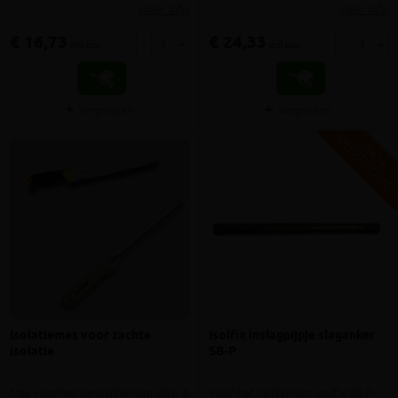
meer info
meer info
€ 16,73
€ 24,33
-
+
-
+
incl.btw
incl.btw
Vergelijken
Vergelijken
V
G
G
R
A
T
I
S
E
R
Z
E
N
D
I
N
Isolatiemes voor zachte
Isolfix inslagpijpje slaganker
isolatie
SB-P
Mes voor het versnijden van glas- &
Voor het inslaan van Isolfix SB-P