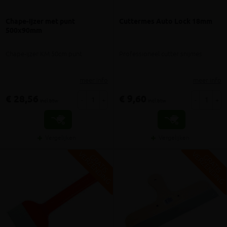
Chape-ijzer met punt
Cuttermes Auto Lock 18mm
500x90mm
Chape-ijzer KM 50cm punt
Professioneel cutter snijmes
meer info
meer info
€ 28,56
€ 9,60
-
+
-
+
incl.btw
incl.btw
Vergelijken
Vergelijken
V
G
V
G
G
R
A
T
I
S
E
R
Z
E
N
D
I
N
G
R
A
T
I
S
E
R
Z
E
N
D
I
N