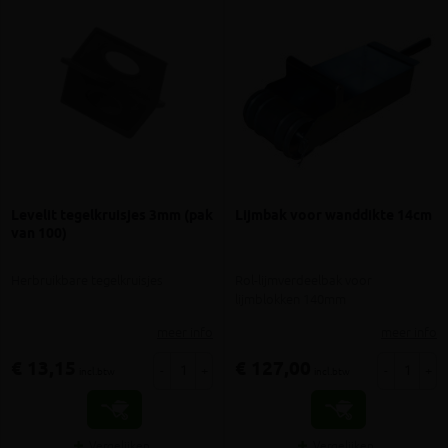
Levelit tegelkruisjes 3mm (pak
Lijmbak voor wanddikte 14cm
van 100)
Herbruikbare tegelkruisjes
Rol-lijmverdeelbak voor
lijmblokken 140mm
meer info
meer info
€ 13,15
€ 127,00
-
+
-
+
incl.btw
incl.btw
Vergelijken
Vergelijken