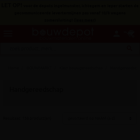
LET OP!
voor de depots Ingelmunster, Ichtegem en Ieper starten de
gecommuniceerde levertermijnen pas vanaf 10/8 wegens
zomersluiting!
(
lees meer
)
menu
person
search
Home
BOUWMARKT
Klein bouwgereedschap
Handgereedsch
Handgereedschap
Resultaat: 158 product(en)