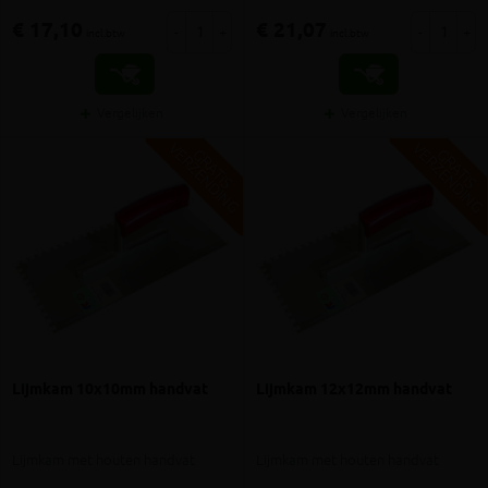
€ 17,10
€ 21,07
-
+
-
+
incl.btw
incl.btw
Vergelijken
Vergelijken
V
G
V
G
G
R
A
T
I
S
E
R
Z
E
N
D
I
N
G
R
A
T
I
S
E
R
Z
E
N
D
I
N
Lijmkam 10x10mm handvat
Lijmkam 12x12mm handvat
Lijmkam met houten handvat
Lijmkam met houten handvat