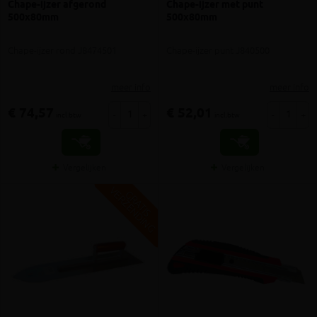
Chape-ijzer afgerond
Chape-ijzer met punt
500x80mm
500x80mm
Chape-ijzer rond J8474501
Chape-ijzer punt J840500
meer info
meer info
€ 74,57
€ 52,01
-
+
-
+
incl.btw
incl.btw
Vergelijken
Vergelijken
V
G
G
R
A
T
I
S
E
R
Z
E
N
D
I
N