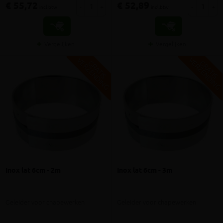
€ 55,72
€ 52,89
-
+
-
+
incl.btw
incl.btw
Vergelijken
Vergelijken
V
G
V
G
G
R
A
T
I
S
E
R
Z
E
N
D
I
N
G
R
A
T
I
S
E
R
Z
E
N
D
I
N
Inox lat 6cm - 2m
Inox lat 6cm - 3m
Geleider voor chapewerken
Geleider voor chapewerken