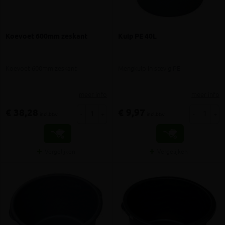
Koevoet 600mm zeskant
Kuip PE 40L
Koevoet 600mm zeskant
Mengkuip in stevig PE
meer info
meer info
€ 38,28
€ 9,97
-
+
-
+
incl.btw
incl.btw
Vergelijken
Vergelijken