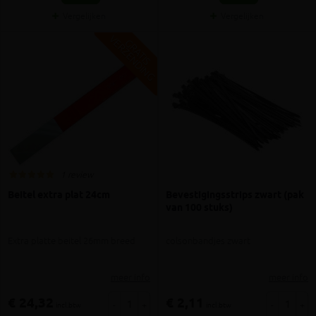
Vergelijken
Vergelijken
V
G
G
R
A
T
I
S
E
R
Z
E
N
D
I
N
1 review
Beitel extra plat 24cm
Bevestigingsstrips zwart (pak
van 100 stuks)
Extra platte beitel 26mm breed
colsonbandjes zwart
meer info
meer info
€ 24,32
€ 2,11
-
+
-
+
incl.btw
incl.btw