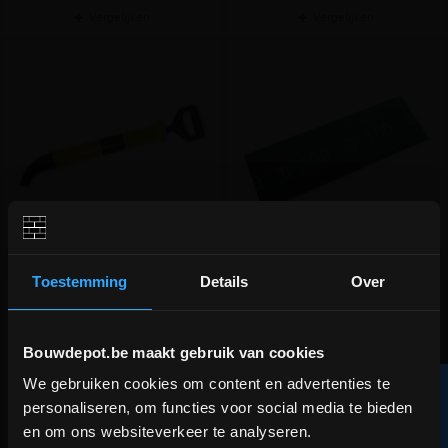
Vergelijken
Vergelijken
Handmortelpomp 0,9 liter
Handschuurgaas (korrel 100) -
Toestemming
Details
Over
pak van 10 stuks
Het perfecte alternatief voor de
Voor handschuurblok met schroef
Bouwdepot.be maakt gebruik van cookies
spuitzak
We gebruiken cookies om content en advertenties te
R
meer info
meer info
DEPOT INGELMUNSTER EN
personaliseren, om functies voor social media te bieden
ICHTEGEM GESLOTEN!
€ 68,95
€ 5,05
-
+
-
+
incl.btw
incl.btw
en om ons websiteverkeer te analyseren.
F
I
L
T
E