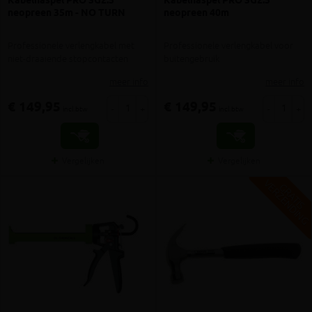
Kabelhaspel PRO 3G2.5
Kabelhaspel PRO 3G2.5
neopreen 35m - NO TURN
neopreen 40m
Professionele verlengkabel met
Professionele verlengkabel voor
niet-draaiende stopcontacten
buitengebruik
meer info
meer info
€ 149,95
€ 149,95
-
+
-
+
incl.btw
incl.btw
Vergelijken
Vergelijken
V
G
G
R
A
T
I
S
E
R
Z
E
N
D
I
N