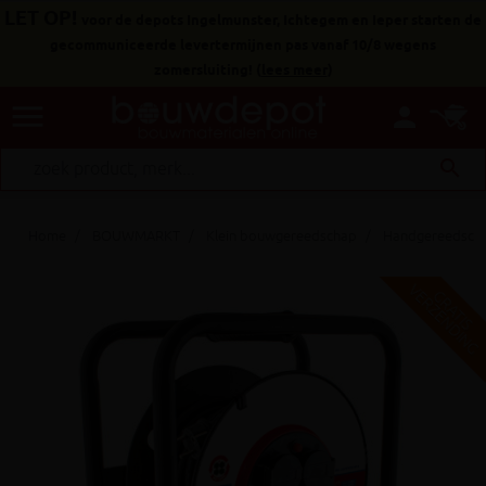
LET OP!
voor de depots Ingelmunster, Ichtegem en Ieper starten de
gecommuniceerde levertermijnen pas vanaf 10/8 wegens
zomersluiting!
(
lees meer
)
menu
person
search
Home
BOUWMARKT
Klein bouwgereedschap
Handgereedsch
V
G
G
R
A
T
I
S
E
R
Z
E
N
D
I
N