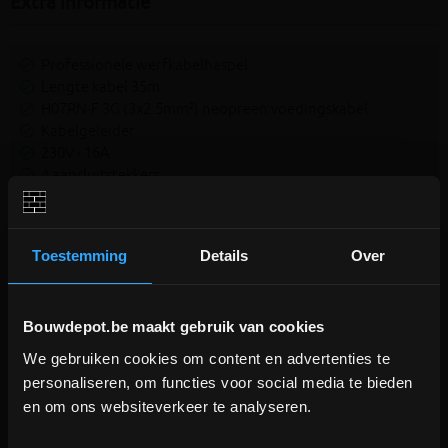
Extra informatie
Professionele werfkabelhaspel
Lengte kabel 35m
H07RN-F 3G (3x2.5mm²) neopreen voedingskabel
Kabelgeleider
230V - 16A
4 aansluitstekkers
Niet-meedraaiende stekkerblok tijdens af-/oprollen van
de kabel !
Max. 3600W
Toestemming
Details
Over
Thermische schakelaar
Temperatuur resistent van -35C tot 70°C
Impact resistent tot 10N/mm
Bouwdepot.be maakt gebruik van cookies
Metalen staander, trommel in stevig kunststof
IP44 (spatwaterdicht)
We gebruiken cookies om content en advertenties te
DEPOT INGELMUNSTER EN
personaliseren, om functies voor social media te bieden
ICHTEGEM GESLOTEN!
en om ons websiteverkeer te analyseren.
depot Ingelmunster en Ichtegem zijn nog