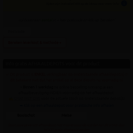
info
tijden zijn indicatief; klik op de i-knop voor meer info:
vul bovenaan
aantal
in + hier postcode en klik op 'bereken'
Bereken leverkost & methode »
Info gratis AFHAALDEPOTS voor dit product
✓ Dit product is
ENKEL
verkrijgbaar op onderstaande afhaaldepot(s) (!
dit betekent niet dat het artikel op al deze depots nu voorradig is)
•
Binnen 1 werkdag
na online bestelling ontvang je een
afhaalbevestiging INDIEN voorradig op het afhaaldepot.
✍
CHAT MET ONS
voor de actuele stock op onderstaande depot(s)
➥ Klik op een afhaaldepot voor praktische info afhalen
Booischot
Meise
Staat jouw gewenste afhaaldepot niet in bovenstaande lijst dan kan dit artikel daar
NOOIT gratis afgehaald worden