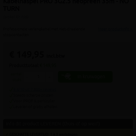
Kabelhaspel PRO 3G2.5 neopreen 35m - NO
TURN
(artikel ID: 708)
Professionele verlengkabel met niet-draaiende
Meer productinfo »
stopcontacten
€ 149,95
incl.btw
Producttotaal:
€ 149,95
aantal
In kruiwagen
-
+
stuks
9.4/10 uit 7.800+ reviews
Steeds scherpe prijzen
Voor PROF & particulier
Leveren of gratis afhalen
Info dit product LEVEREN (thuis of op werf)
✓ GESCHATTE LEVERTIJD: 1 à 3 werkdagen