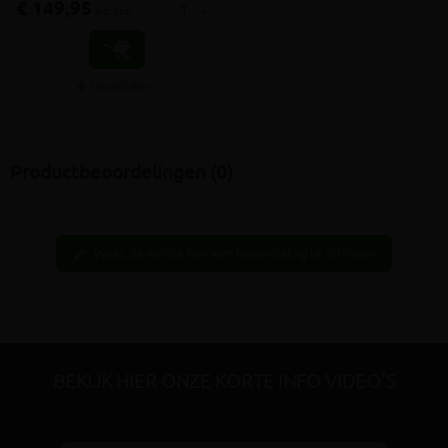
€ 149,95
-
+
incl.btw
Vergelijken
Productbeoordelingen (0)
Wees de eerste hier een beoordeling te schrijven
edit
BEKIJK HIER ONZE KORTE INFO VIDEO'S