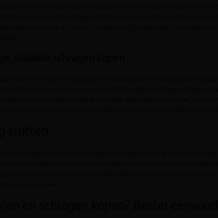
aag is ideaal voor het tijdelijk ondersteunen van een zwaardere construct
ning te houden met de draagkracht van de schraag. Daarnaast kan een s
eeld zagen, schuren en boren. Hierdoor hoef je niet meer op de grond t
abeler.
ge, stabiele schragen kopen
bare voet van onze schraag zorgt ervoor dat deze zich automatisch aanpa
 en het risico op omvallen vermindert. Dit maakt de schraag veiliger en b
laatsen met ruw terrein. Als je schragen gaat kopen, investeer je dus in
e stevig en stabiel zijn zodat je verzekerd bent van een veilige werkomg
ig stutten
stutten van een constructie is veiligheid van groot belang. Zorg ervoor dat
iste maat en sterkte te kiezen om het gewicht van het bouwmateriaal te
en. Bij het stutten moeten materialen ook op de juiste manier geplaats
ig te kunnen bouwen.
ren en schragen kopen? Bestel eenvoud