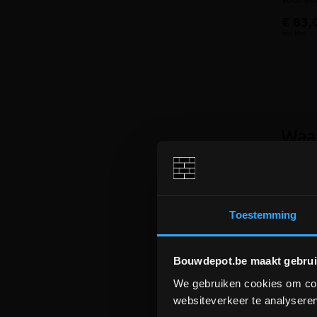
volumeko
€ 83,
incl.btw
Waar
Een schr
bouwen v
bijvoor
Toestemming
Scho
Bouwdepot.be maakt gebrui
Bij Bou
zijn dia
We gebruiken cookies om cont
onderst
websiteverkeer te analyseren