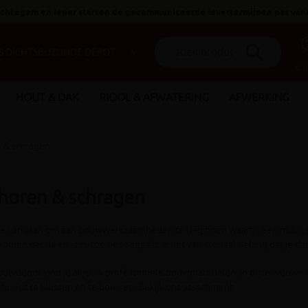
 Ichtegem en Ieper starten de gecommuniceerde levertermijnen pas van
help_o
search
€ 
HOUT & DAK
RIOOL & AFWATERING
AFWERKING
 & schragen
horen & schragen
je van plan om aan bouwwerkzaamheden te beginnen waarbij een muur, pl
omen dat de constructie het begeeft, is het van cruciaal belang dat je da
Bouwdepot vind je al jouw professionele bouwmaterialen. In onze webwink
ficiënt te klussen en te bouwen. Bekijk ons assortiment.