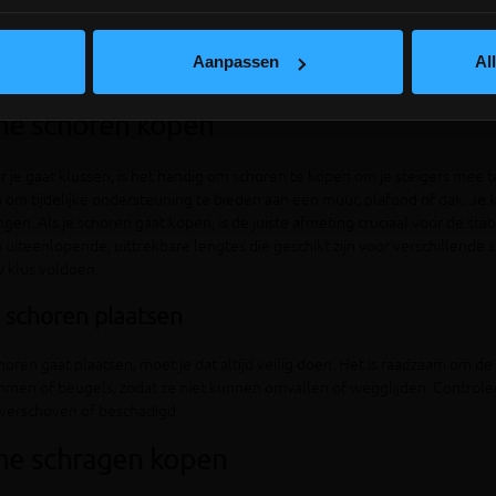
voorbereid aan de slag met jouw bouwklus en zorg dat je de juiste scho
lees hier meer!
tiematerialen zijn zorgvuldig ontworpen en van hoge kwaliteit. Hierdoor 
 tegen de zware belastingen bij bouw- en constructiewerkzaamheden. Bo
Aanpassen
Al
idsnormen, zodat je erop kunt vertrouwen dat je werkplek veilig is.
ne schoren kopen
je gaat klussen, is het handig om schoren te kopen om je steigers mee te
 om tijdelijke ondersteuning te bieden aan een muur, plafond of dak. Je
ngen. Als je schoren gaat kopen, is de juiste afmeting cruciaal voor de sta
 uiteenlopende, uittrekbare lengtes die geschikt zijn voor verschillen
 klus voldoen.
g schoren plaatsen
choren gaat plaatsen, moet je dat altijd veilig doen. Het is raadzaam om
men of beugels, zodat ze niet kunnen omvallen of wegglijden. Controlee
n verschoven of beschadigd.
ne schragen kopen