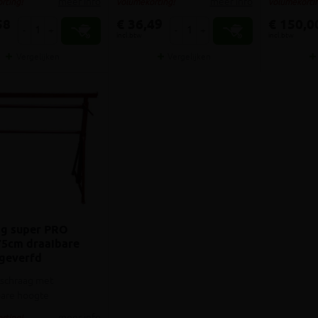
meer info
meer info
rting!
volumekorting!
volumekortin
58
€ 36,49
€ 150,0
-
+
-
+
incl.btw
incl.btw
Vergelijken
Vergelijken
ag super PRO
75cm draaibare
 geverfd
schraag met
bare hoogte
meer info