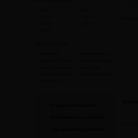
Minimale lengte
0,50 m
0,70 m
1,00 m
1,02 m
Resultaa
1,60 m
2,00 m
2,50 m
Verkrijgbaar op
depot Aalst
depot Booischot
depot Gent (haven)
depot Gentbrugge
depot Hoogstraten
depot Ieper
depot Ingelmunster
depot Kampenhout
depot Meise
Schoo
14 depots in Vlaanderen
Kwalitatieve bouwmaterialen
Uittrek
Voor aannemer & particulier