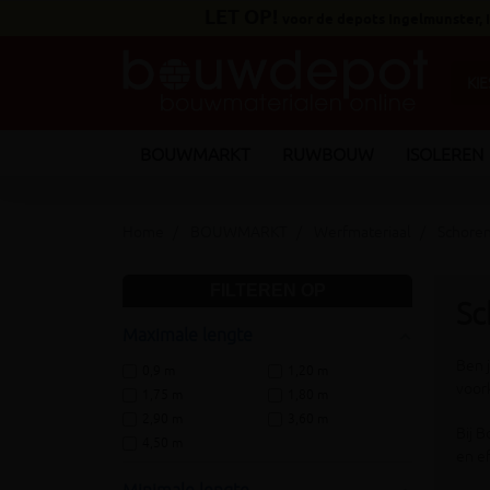
LET OP!
voor de depots Ingelmunster,
BOUWMARKT
RUWBOUW
ISOLEREN
Home
BOUWMARKT
Werfmateriaal
Schoren
FILTEREN OP
Sc
Maximale lengte
Ben 
0,9 m
1,20 m
voork
1,75 m
1,80 m
2,90 m
3,60 m
Bij 
4,50 m
en ef