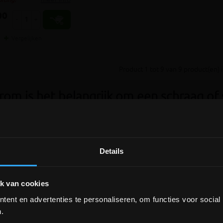
rting!
00
-
+
Vergelijken
Product 1 tot 9 van 9 product(en) i
om is het belangrijk om een schraag of 
aag en schoren zijn belangrijke materialen om jouw constructies te onder
an steigers en muren en bij reconstructie van
daken
en
gevels
. De cons
beeld
betonblokken
of
lateien
tijdelijk te stutten tijdens de bouwwerkza
Details
ren en schragen kopen bij Bouwdepot
DEPOT INGELMUNSTER EN
ICHTEGEM GESLOTEN!
k van cookies
wdepot kan je verschillende soorten schoren en schragen kopen die gesc
gonale balken die tussen twee verticale palen of muren worden geplaatst 
ent en advertenties te personaliseren, om functies voor social
depot Ingelmunster en Ichtegem zijn nog
eunend frame dat bestaat uit twee schuine balken die aan de bovenkan
gesloten t.e.m. 9/8 wegens bouwverlof!
.