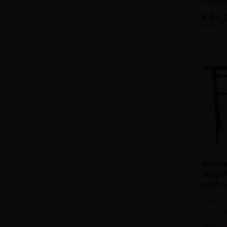
volumeko
€ 31,
incl.btw
Schra
102/1
voet -
Metsers
verstel