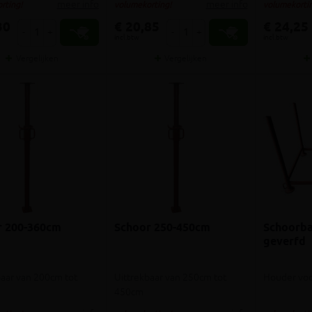
meer info
meer info
rting!
volumekorting!
volumekortin
30
€ 20,85
€ 24,25
-
+
-
+
incl.btw
incl.btw
Vergelijken
Vergelijken
r 200-360cm
Schoor 250-450cm
Schoorb
geverfd
baar van 200cm tot
Uittrekbaar van 250cm tot
Houder voo
450cm