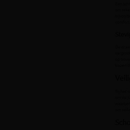
Een schr
om reke
bijvoorb
comfort
Stevi
De draai
vergroot
op bouwp
kopen di
Veil
Bij het 
om de ju
waarborg
om veil
Scho