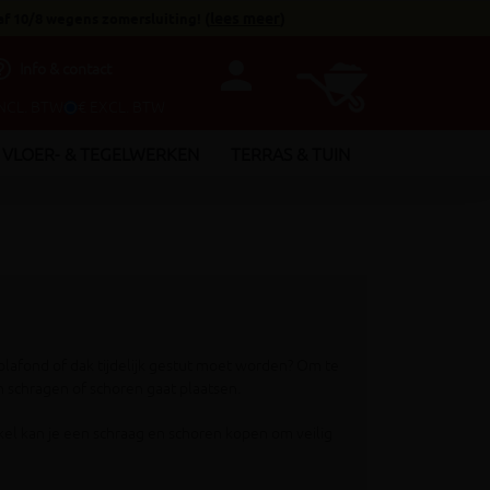
af 10/8 wegens zomersluiting!
(
lees meer
)
person
utline
Info & contact
INCL. BTW
€ EXCL. BTW
VLOER- & TEGELWERKEN
TERRAS & TUIN
afond of dak tijdelijk gestut moet worden? Om te
n schragen of schoren gaat plaatsen.
el kan je een schraag en schoren kopen om veilig