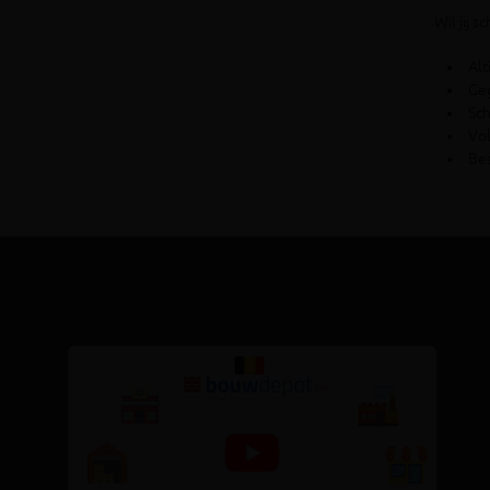
Wil jij 
Alt
Geg
Sch
Vo
Bes