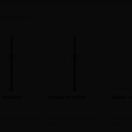
t: 9 product(en)
r 50-90cm
Schoor 70-120cm
Schoor 1
baar van 50cm tot 90cm
Uittrekbaar van 70cm tot
Uittrekbaa
120cm
180cm