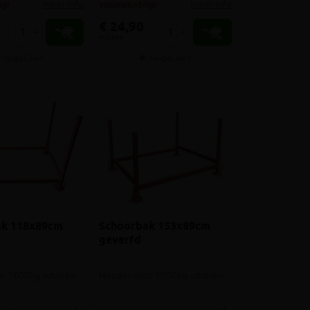
meer info
meer info
g!
volumekorting!
€ 24,90
-
+
-
+
incl.btw
Vergelijken
Vergelijken
ak 118x89cm
Schoorbak 153x89cm
geverfd
r 1600kg schoren
Houder voor 1000kg schoren