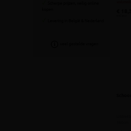
volumeko
Scherpe prijzen, veilig online
kopen
€ 18,
incl.btw
Levering in België & Nederland
veel gestelde vragen
Schoo
Uittrek
360cm