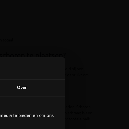
n totaal
schoren te plaatsen?
steunen en te verstevigen, bijvoorbeeld bij het
tructiematerialen kunnen ook worden gebruikt om
amheden.
Over
hikt zijn voor diverse bouwwerkzaamheden. Schoren
om de constructie te verstevigen. Een schraag is een
 media te bieden en om ons
t worden samengehouden door een horizontale balk.