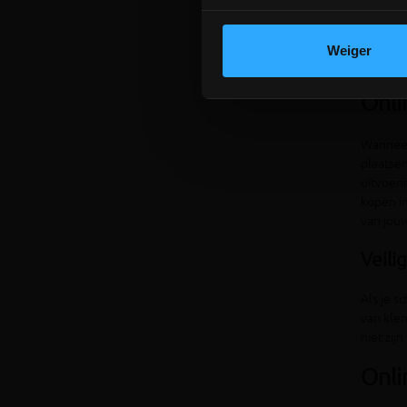
Ga goed 
construc
bestand
Weiger
veilighe
Onli
Wanneer 
plaatsen
uitvoeri
kopen in
van jouw
Veili
Als je s
van klem
niet zij
Onli