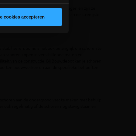
ren en schragen gaat kopen. Onze
kunnen ze een aanzienlijk gewicht dragen en zijn ze
vendien voldoen al onze materialen aan de strengste
le cookies accepteren
 stabiliseren. Soms is het ook belangrijk om schoren te
 kan schoren kopen in verschillende maten en
biliteit van de constructie. Bij Bouwdepot kan je schoren
de soorten bouwwerken en aan de specifieke behoeften
 de schoren aan de ondergrond vast te maken met behulp
r ook regelmatig of de schoren nog stevig staan en