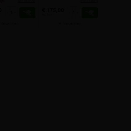
meer info
meer info
g!
0
€ 175,00
-
+
-
+
incl.btw
Vergelijken
Vergelijken