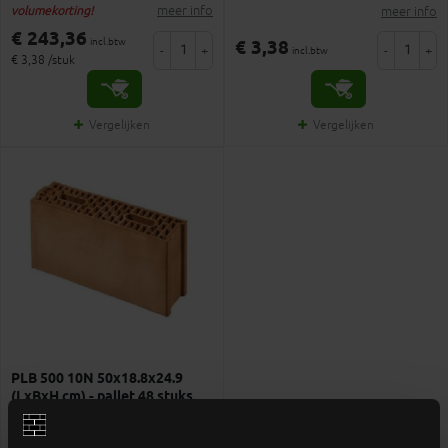
meer info
meer info
volumekorting!
€ 243,36
incl.btw
€ 3,38
-
+
-
+
incl.btw
€ 3,38 /stuk
Vergelijken
Vergelijken
PLB 500 10N 50x18.8x24.9
(LxBxH cm) - pallet 48 stuks
Snelbouwsteen voor verlijming​​​​​​ -