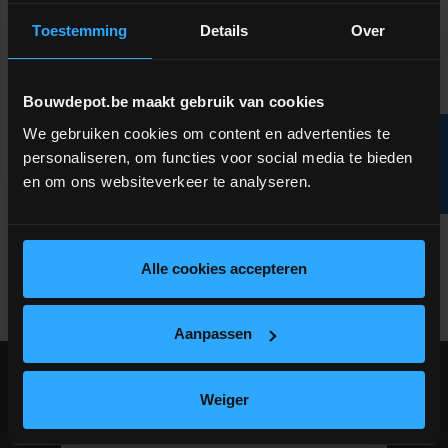
afname per pallet
Toestemming
Details
Over
meer info
volumekorting!
€ 242,57
incl.btw
-
+
€ 5,05 /stuk
Bouwdepot.be maakt gebruik van cookies
We gebruiken cookies om content en advertenties te
R
personaliseren, om functies voor social media te bieden
Vergelijken
en om ons websiteverkeer te analyseren.
F
I
L
T
E
Product 1 tot 5 van 5 product(en) in totaal
Alle cookies accepteren
Terug naar boven
Aanpassen
BEKIJK HIER ONZE KORTE INFO VIDEO'S
Weiger