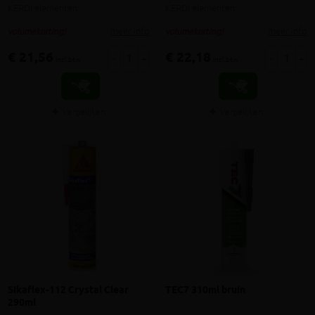
KERDI elementen
KERDI elementen
meer info
meer info
volumekorting!
volumekorting!
€ 21,56
€ 22,18
-
+
-
+
incl.btw
incl.btw
Vergelijken
Vergelijken
Sikaflex-112 Crystal Clear
TEC7 310ml bruin
290ml