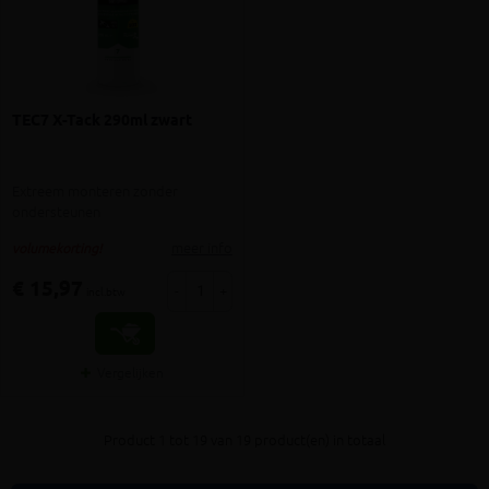
TEC7 X-Tack 290ml zwart
Extreem monteren zonder
ondersteunen
meer info
volumekorting!
€ 15,97
-
+
incl.btw
Vergelijken
Product 1 tot 19 van 19 product(en) in totaal