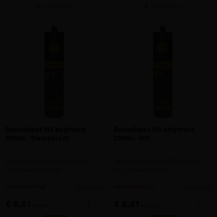
Vergelijken
Vergelijken
Bouwdepot MS polymere
Bouwdepot MS polymere
290ml - Transparant
290ml - Wit
Zéér kwalitatieve MS Polymeer
Zéér kwalitatieve MS Polymeer
voor lijmen en kitten
voor lijmen en kitten
meer info
meer info
volumekorting!
volumekorting!
€ 8,41
€ 8,41
-
+
-
+
incl.btw
incl.btw