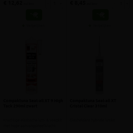
€ 12,62
€ 8,45
-
+
-
+
incl.btw
incl.btw
Vergelijken
Vergelijken
Compaktuna Seal-all XT 9 High
Compaktuna Seal-all XT
Tack 290ml zwart
Cristal Clear 310ml
Krachtige elastische lijm- & voegkit
Glasheldere hybride lijmkit
met hoge aanvangskleefkracht