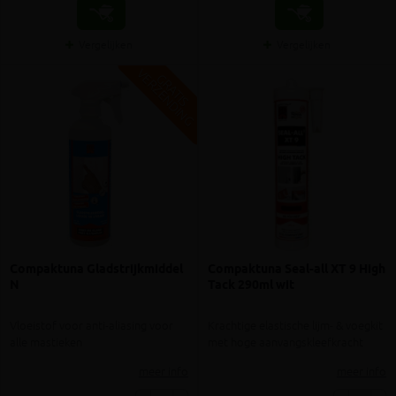
Vergelijken
Vergelijken
V
G
G
R
A
T
I
S
E
R
Z
E
N
D
I
N
Compaktuna Gladstrijkmiddel
Compaktuna Seal-all XT 9 High
N
Tack 290ml wit
Vloeistof voor anti-aliasing voor
Krachtige elastische lijm- & voegkit
alle mastieken
met hoge aanvangskleefkracht
meer info
meer info