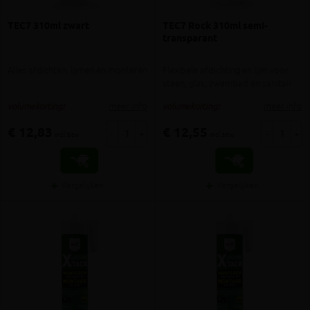
TEC7 310ml zwart
TEC7 Rock 310ml semi-
transparant
Alles afdichten, lijmen en monteren
Flexibele afdichting en lijm voor
steen, glas, zwembad en sanitair
meer info
meer info
volumekorting!
volumekorting!
€ 12,83
€ 12,55
-
+
-
+
incl.btw
incl.btw
Vergelijken
Vergelijken