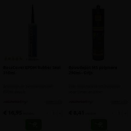
1 review
BossCover EPDM Rubber Seal
Bouwdepot MS polymere
310ml
290ml - Grijs
Afdichten en beschermen van
Zéér kwalitatieve MS Polymeer
EPDM details
voor lijmen en kitten
meer info
meer info
volumekorting!
volumekorting!
€ 16,95
€ 8,41
-
+
-
+
incl.btw
incl.btw