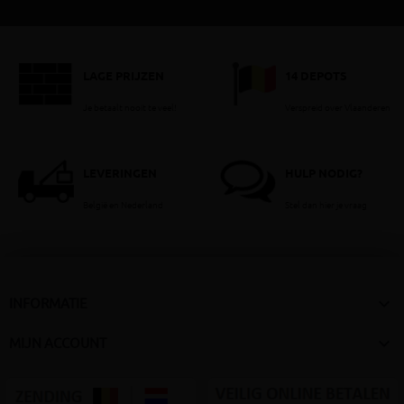
LAGE PRIJZEN
14 DEPOTS
Je betaalt nooit te veel!
Verspreid over Vlaanderen
LEVERINGEN
HULP NODIG?
België en Nederland
Stel dan hier je vraag

INFORMATIE

MIJN ACCOUNT