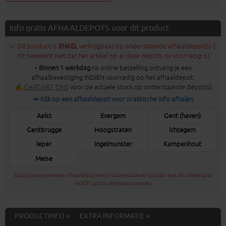
Info gratis AFHAALDEPOTS voor dit product
✓ Dit product is
ENKEL
verkrijgbaar op onderstaande afhaaldepot(s) (!
dit betekent niet dat het artikel op al deze depots nu voorradig is)
•
Binnen 1 werkdag
na online bestelling ontvang je een
afhaalbevestiging INDIEN voorradig op het afhaaldepot.
✍
CHAT MET ONS
voor de actuele stock op onderstaande depot(s)
➥ Klik op een afhaaldepot voor praktische info afhalen
Aalst
Evergem
Gent (haven)
Gentbrugge
Hoogstraten
Ichtegem
Ieper
Ingelmunster
Kampenhout
Meise
Staat jouw gewenste afhaaldepot niet in bovenstaande lijst dan kan dit artikel daar
NOOIT gratis afgehaald worden
PRODUCTINFO »
EXTRA INFORMATIE »