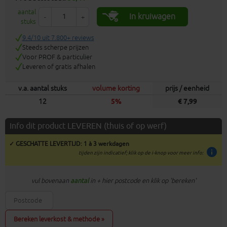
aantal
In kruiwagen
-
+
stuks
9.4/10 uit 7.800+ reviews
Steeds scherpe prijzen
Voor PROF & particulier
Leveren of gratis afhalen
v.a. aantal stuks
volume korting
prijs / eenheid
12
5%
€ 7,99
Info dit product LEVEREN (thuis of op werf)
✓ GESCHATTE LEVERTIJD: 1 à 3 werkdagen
info
tijden zijn indicatief; klik op de i-knop voor meer info:
vul bovenaan
aantal
in + hier postcode en klik op 'bereken'
Bereken leverkost & methode »