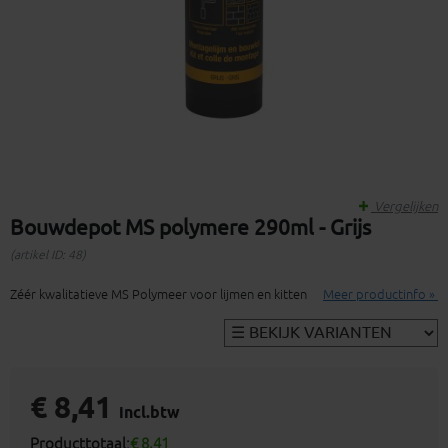
Vergelijken
Bouwdepot MS polymere 290ml - Grijs
(artikel ID: 48)
Zéér kwalitatieve MS Polymeer voor lijmen en kitten
Meer productinfo »
€ 8,41
incl.btw
Producttotaal:
€ 8,41