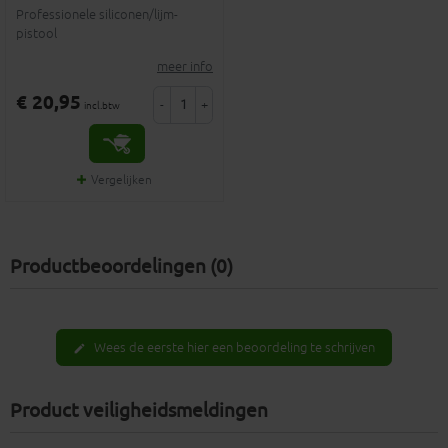
Professionele siliconen/lijm-
pistool
meer info
€ 20,95
-
+
incl.btw
Vergelijken
Productbeoordelingen (0)
Wees de eerste hier een beoordeling te schrijven
edit
Product veiligheidsmeldingen