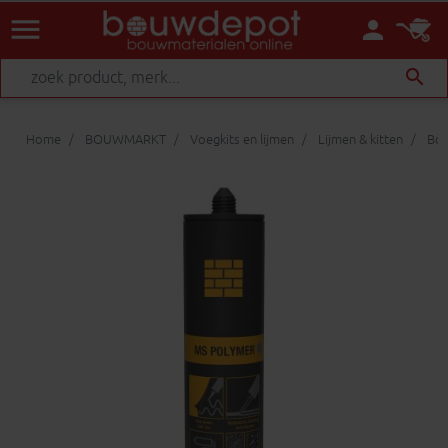
menu
person
search
Home
BOUWMARKT
Voegkits en lijmen
Lijmen & kitten
Bou