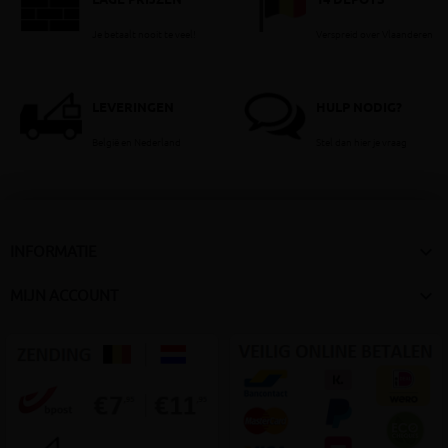
LAGE PRIJZEN
14 DEPOTS
Je betaalt nooit te veel!
Verspreid over Vlaanderen
LEVERINGEN
HULP NODIG?
België en Nederland
Stel dan hier je vraag

INFORMATIE

MIJN ACCOUNT