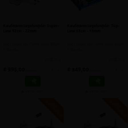
Kaufmann tegelsnijder Super-
Kaufmann tegelsnijder Top-
Line 92cm - 22mm
Line 63cm - 16mm
Voor tegels tot 22mm dikte, 92cm
Voor tegels tot 16mm dikte, 63cm
snijlengte
snijlengte
meer info
meer info
€ 995,00
€ 349,00
-
+
-
+
incl.btw
incl.btw
Vergelijken
Vergelijken
V
G
V
G
G
R
A
T
I
S
E
R
Z
E
N
D
I
N
G
R
A
T
I
S
E
R
Z
E
N
D
I
N