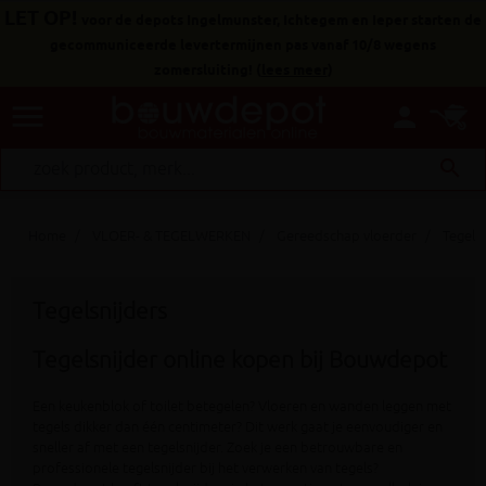
LET OP!
voor de depots Ingelmunster, Ichtegem en Ieper starten de
gecommuniceerde levertermijnen pas vanaf 10/8 wegens
zomersluiting!
(
lees meer
)
menu
person
search
Home
VLOER- & TEGELWERKEN
Gereedschap vloerder
Tegelsn
Tegelsnijders
Tegelsnijder online kopen bij Bouwdepot
Een keukenblok of toilet betegelen? Vloeren en wanden leggen met
tegels dikker dan één centimeter? Dit werk gaat je eenvoudiger en
sneller af met een tegelsnijder. Zoek je een betrouwbare en
professionele tegelsnijder bij het verwerken van tegels?