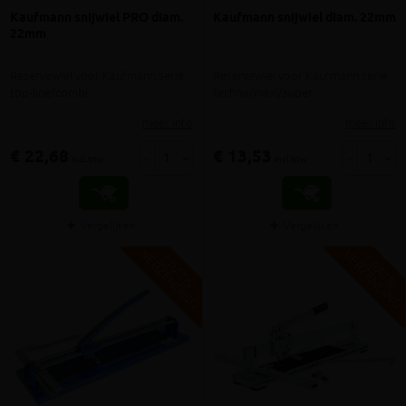
Kaufmann snijwiel PRO diam.
Kaufmann snijwiel diam. 22mm
22mm
Reservewiel voor Kaufmann serie
Reservewiel voor Kaufmann serie
top-line/combi
techno/maxi/super
meer info
meer info
€ 22,68
€ 13,53
-
+
-
+
incl.btw
incl.btw
Vergelijken
Vergelijken
V
G
V
G
G
R
A
T
I
S
E
R
Z
E
N
D
I
N
G
R
A
T
I
S
E
R
Z
E
N
D
I
N