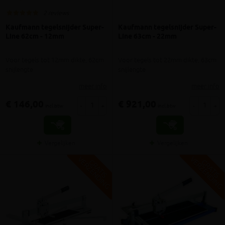
2 reviews
Kaufmann tegelsnijder Super-
Kaufmann tegelsnijder Super-
Line 62cm - 12mm
Line 63cm - 22mm
Voor tegels tot 12mm dikte, 62cm
Voor tegels tot 22mm dikte, 63cm
snijlengte
snijlengte
meer info
meer info
€ 146,00
€ 921,00
-
+
-
+
incl.btw
incl.btw
Vergelijken
Vergelijken
V
G
V
G
G
R
A
T
I
S
E
R
Z
E
N
D
I
N
G
R
A
T
I
S
E
R
Z
E
N
D
I
N