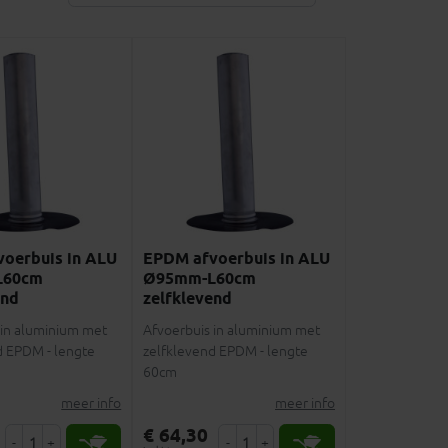
oerbuis in ALU
EPDM afvoerbuis in ALU
L60cm
Ø95mm-L60cm
end
zelfklevend
 in aluminium met
Afvoerbuis in aluminium met
d EPDM - lengte
zelfklevend EPDM - lengte
60cm
meer info
meer info
€ 64,30
-
+
-
+