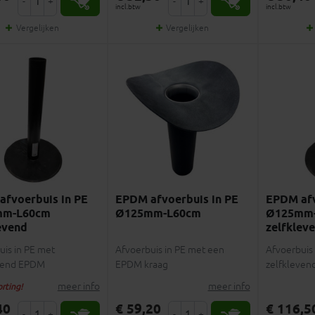
-
+
-
+
incl.btw
incl.btw
Vergelijken
Vergelijken
fvoerbuis in PE
EPDM afvoerbuis in PE
EPDM afv
mm-L60cm
Ø125mm-L60cm
Ø125mm
evend
zelfklev
uis in PE met
Afvoerbuis in PE met een
Afvoerbuis 
vend EPDM
EPDM kraag
zelfkleve
meer info
meer info
rting!
40
€ 59,20
€ 116,5
-
+
-
+