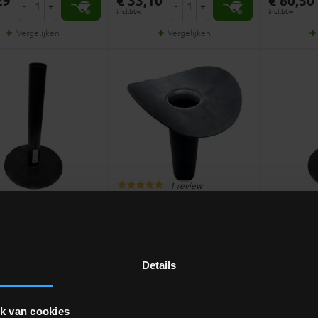
29
€ 33,10
€ 80,50
-
+
-
+
incl.btw
incl.btw
Vergelijken
Vergelijken
1 review
fvoerbuis in PE
EPDM afvoerbuis in PE
EPDM afv
m-L60cm
Ø63mm-L60cm
Ø63mm-
evend
zelfklev
uis in PE met
Afvoerbuis in PE met een
Afvoerbuis 
Details
vend EPDM
EPDM kraag
zelfkleve
meer info
meer info
rting!
k van cookies
26
€ 40,20
€ 61,98