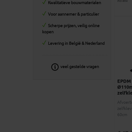
incl.btw
Kwalitatieve bouwmaterialen
Voor aannemer & particulier
Scherpe prijzen, veilig online
kopen
Levering in België & Nederland
veel gestelde vragen
EPDM 
Ø110
zelfkl
Afvoerb
zelfkle
60cm