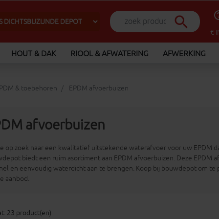
help_o
search
€ 
HOUT & DAK
RIOOL & AFWATERING
AFWERKING
PDM & toebehoren
EPDM afvoerbuizen
DM afvoerbuizen
je op zoek naar een kwalitatief uitstekende waterafvoer voor uw EPDM da
depot biedt een ruim asortiment aan EPDM afvoerbuizen. Deze EPDM afvo
 snel en eenvoudig waterdicht aan te brengen. Koop bij bouwdepot om te pr
ne aanbod.
t: 23 product(en)