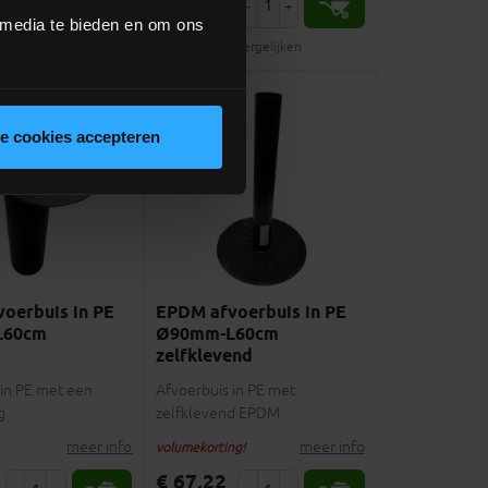
-
+
-
+
incl.btw
 media te bieden en om ons
Vergelijken
Vergelijken
le cookies accepteren
oerbuis in PE
EPDM afvoerbuis in PE
L60cm
Ø90mm-L60cm
zelfklevend
 in PE met een
Afvoerbuis in PE met
g
zelfklevend EPDM
meer info
meer info
volumekorting!
€ 67,22