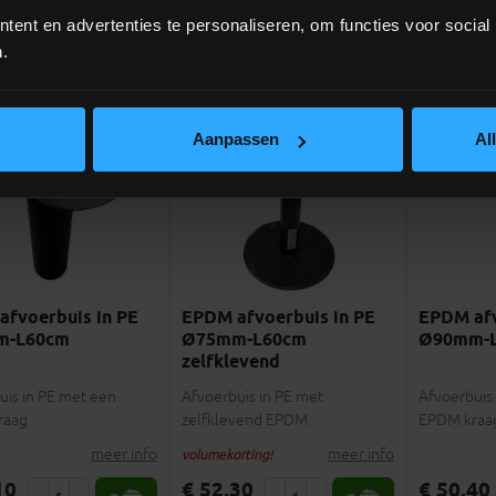
-
+
-
+
incl.btw
incl.btw
ent en advertenties te personaliseren, om functies voor social
Vergelijken
Vergelijken
.
Aanpassen
Al
fvoerbuis in PE
EPDM afvoerbuis in PE
EPDM afv
m-L60cm
Ø75mm-L60cm
Ø90mm-
zelfklevend
uis in PE met een
Afvoerbuis in PE met
Afvoerbuis
raag
zelfklevend EPDM
EPDM kraa
meer info
meer info
volumekorting!
10
€ 52,30
€ 50,40