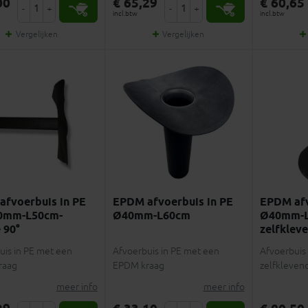
00
€ 65,29
€ 60,65
-
+
-
+
incl.btw
incl.btw
Vergelijken
Vergelijken
fvoerbuis in PE
EPDM afvoerbuis in PE
EPDM afv
0mm-L50cm-
Ø40mm-L60cm
Ø40mm-
 90°
zelfklev
uis in PE met een
Afvoerbuis in PE met een
Afvoerbuis 
raag
EPDM kraag
zelfkleve
meer info
meer info