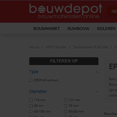
BOUWMARKT
RUWBOUW
ISOLEREN
Home
HOUT & DAK
Toebehoren PLAT dak
E
FILTEREN OP
EP
Type
Ben 
EPDM afvoerbuis
Bouw
zijn
Diameter
onli
110 mm
125 mm
40 mm
50 mm
60x100 mm
60x80 mm
Resultaa