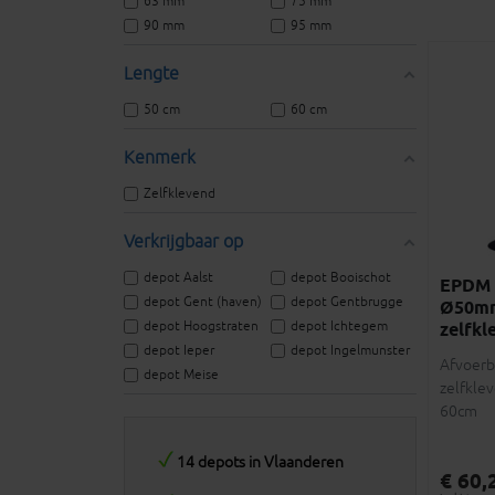
63 mm
75 mm
90 mm
95 mm
Lengte
50 cm
60 cm
Kenmerk
Zelfklevend
Verkrijgbaar op
depot Aalst
depot Booischot
EPDM 
depot Gent (haven)
depot Gentbrugge
Ø50m
depot Hoogstraten
depot Ichtegem
zelfkl
depot Ieper
depot Ingelmunster
Afvoerb
depot Meise
zelfkle
60cm
14 depots in Vlaanderen
€ 60,