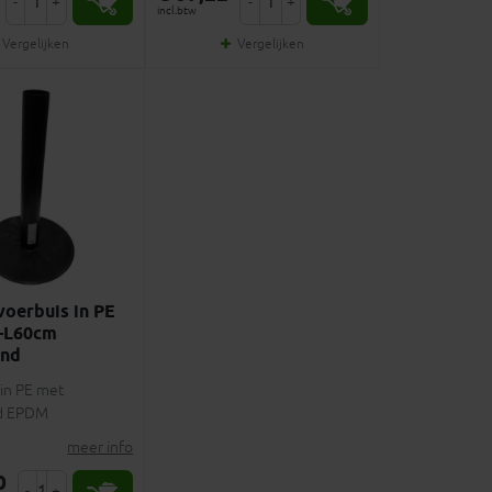
-
+
-
+
incl.btw
Vergelijken
Vergelijken
oerbuis in PE
-L60cm
end
in PE met
nd EPDM
meer info
0
-
+