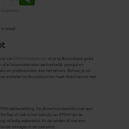
Vergelijken
in totaal
ot
oop van
EPDM-toebehoren
zit je bij Bouwdepot goed,
n alle bouwmaterialen aantrekkelijk geprijsd en
rs en professionele doe-het-zelvers. Behoor je tot
ine winkelen bij Bouwdepot en maak direct kennis met
EPDM-dakbedekking. De afvoerbuis beschikt over een
e flap of slab is met behulp van EPDM-lijm te
ing volledig waterdicht. Kit de randen af met een
lende lekkages in de toekomst.