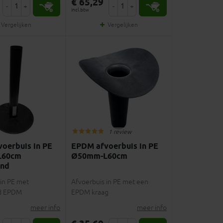
€ 65,29
-
+
-
+
incl.btw
Vergelijken
Vergelijken
1 review
oerbuis in PE
EPDM afvoerbuis in PE
L60cm
Ø50mm-L60cm
end
in PE met
Afvoerbuis in PE met een
nd EPDM
EPDM kraag
meer info
meer info