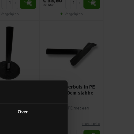
€ 35,60
-
+
-
+
incl.btw
Vergelijken
Vergelijken
oerbuis in PE
EPDM afvoerbuis in PE
L60cm
Ø75mm-L50cm-slabbe
end
45°
in PE met
Afvoerbuis in PE met een
Over
nd EPDM
EPDM kraag
meer info
meer info
€ 62,90