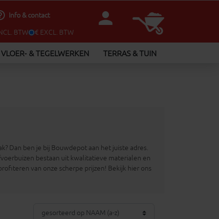
person
utline
Info & contact
INCL. BTW
€ EXCL. BTW
VLOER- & TEGELWERKEN
TERRAS & TUIN
k? Dan ben je bij Bouwdepot aan het juiste adres.
erbuizen bestaan uit kwalitatieve materialen en
ofiteren van onze scherpe prijzen! Bekijk hier ons