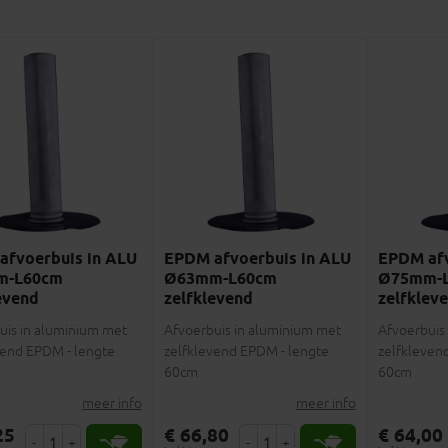
afvoerbuis in ALU
EPDM afvoerbuis in ALU
EPDM afv
m-L60cm
Ø63mm-L60cm
Ø75mm-
evend
zelfklevend
zelfklev
uis in aluminium met
Afvoerbuis in aluminium met
Afvoerbuis
vend EPDM - lengte
zelfklevend EPDM - lengte
zelfkleven
60cm
60cm
meer info
meer info
25
€ 66,80
€ 64,00
-
+
-
+