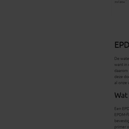
incl.btw
EPD
De wate
want in 
daarom i
deze do
al onze 
Wat 
Een EPD
EPDM-fl
bevestig
primer 