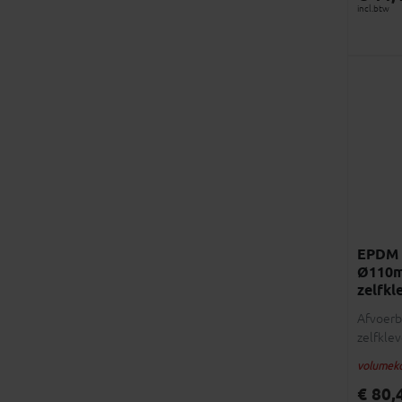
incl.btw
EPDM a
Ø110
zelfkl
Afvoerb
zelfkle
volumeko
€ 80,