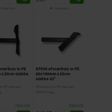
incl.btw
Vergelijken
Vergelijken
oerbuis in PE
EPDM afvoerbuis in PE
-L50cm-slabbe
60x100mm-L50cm-
slabbe 45°
 in PE met een
Afvoerbuis in PE met een
g
EPDM kraag
meer info
meer info