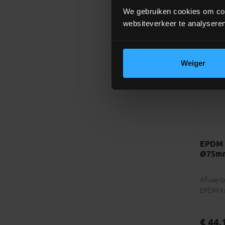
incl.btw
We gebruiken cookies om cont
websiteverkeer te analyseren
Weiger
EPDM a
Ø75m
Afvoerb
EPDM k
€ 44,