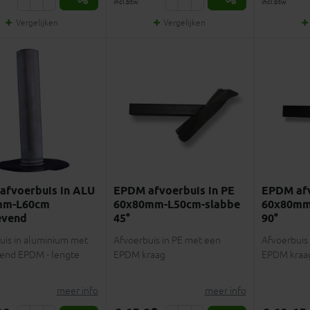
incl.btw
incl.btw
Vergelijken
Vergelijken
afvoerbuis in ALU
EPDM afvoerbuis in PE
EPDM afv
mm-L60cm
60x80mm-L50cm-slabbe
60x80mm
evend
45°
90°
uis in aluminium met
Afvoerbuis in PE met een
Afvoerbuis
vend EPDM - lengte
EPDM kraag
EPDM kraa
meer info
meer info