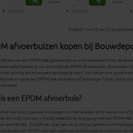
incl.btw
incl.btw
Vergelijken
Vergelijken
Product 1 tot 23 van 23 product(en) 
M afvoerbuizen kopen bij Bouwdep
rafvoer van een EPDM-dak gemakkelijk en snel realiseren? Voor de aank
onze webshop kies je uit verschillende EPDM afvoerbuizen. Bovendien zij
s het gunstig om bij ons een aankoop te doen. We richten ons op aanneme
elgroep en ga je een EPDM-dak repareren of bevestigen? Kom vooral onl
voordelen.
is een EPDM afvoerbuis?
M afvoerbuis is speciaal ontworpen om hemelwater af te voeren vanaf 
ap die zorgt voor een volledig waterdichte overgang met een EPDM-dak. D
en aan het dak. Zo blijft een plat dak van je schuur, aanbouw of overkapp
ontwikkeld voor EPDM voor een optimaal eindresultaat en voorkom verve