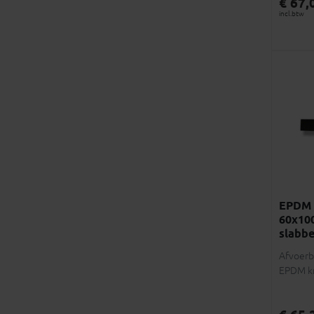
€ 67,
incl.btw
EPDM a
60x10
slabbe
Afvoerb
EPDM k