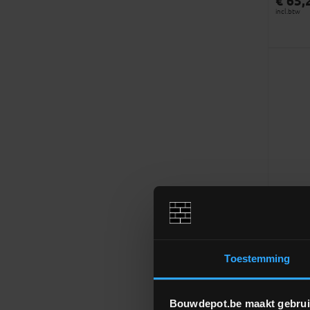
€ 65,
incl.btw
EPDM a
Ø50m
zelfkl
Afvoerb
Toestemming
zelfkle
volumeko
Bouwdepot.be maakt gebrui
€ 55,