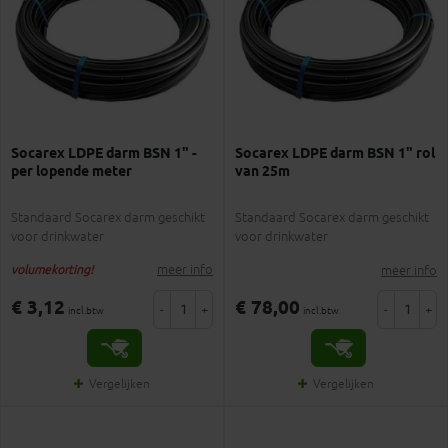
Socarex LDPE darm BSN 1" -
Socarex LDPE darm BSN 1" rol
per lopende meter
van 25m
Standaard Socarex darm geschikt
Standaard Socarex darm geschikt
voor drinkwater
voor drinkwater
meer info
meer info
volumekorting!
€ 3,12
€ 78,00
-
+
-
+
incl.btw
incl.btw
Vergelijken
Vergelijken