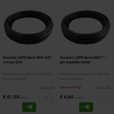
Socarex LDPE darm BSN 3/4"
Socarex LDPE darm BSR 1" -
rol van 25m
per lopende meter
Standaard Socarex darm geschikt
Versterkte Socarex darm geschikt
voor drinkwater
voor drinkwater
meer info
meer info
volumekorting!
€ 61,00
€ 4,60
-
+
-
+
incl.btw
incl.btw