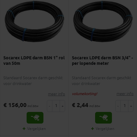
Socarex LDPE darm BSN 1" rol
Socarex LDPE darm BSN 3/4" -
van 50m
per lopende meter
Standaard Socarex darm geschikt
Standaard Socarex darm geschikt
voor drinkwater
voor drinkwater
meer info
meer info
volumekorting!
€ 156,00
€ 2,44
-
+
-
+
incl.btw
incl.btw
Vergelijken
Vergelijken