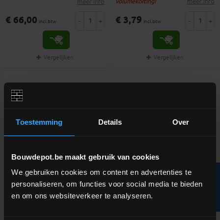
meer info
meer info
volumekorting!
€ 66,00
€ 3,79
-
+
-
+
incl.btw
incl.btw
Vergelijken
Vergelijken
Toestemming
Details
Over
Bouwdepot.be maakt gebruik van cookies
We gebruiken cookies om content en advertenties te
R
Socarex LDPE darm BSR 5/4" -
personaliseren, om functies voor social media te bieden
per lopende meter
en om ons websiteverkeer te analyseren.
F
I
L
T
E
Versterkte Socarex darm geschikt