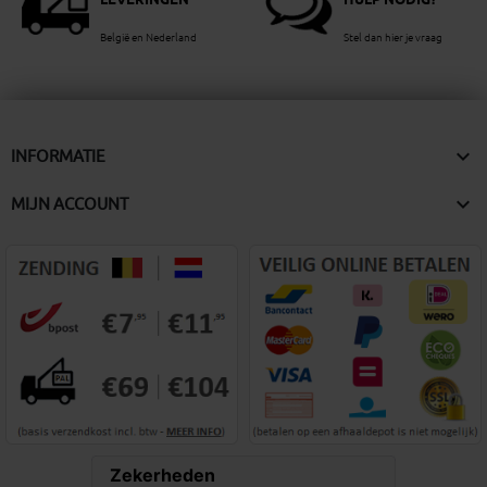
LEVERINGEN
HULP NODIG?
België en Nederland
Stel dan hier je vraag

INFORMATIE

MIJN ACCOUNT