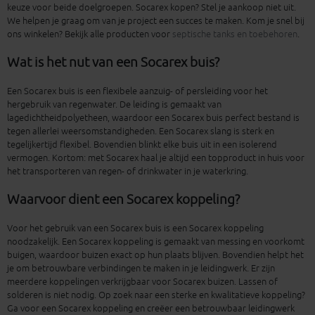
keuze voor beide doelgroepen. Socarex kopen? Stel je aankoop niet uit.
We helpen je graag om van je project een succes te maken. Kom je snel bij
ons winkelen? Bekijk alle producten voor
septische tanks en toebehoren
.
Wat is het nut van een Socarex buis?
Een Socarex buis is een flexibele aanzuig- of persleiding voor het
hergebruik van regenwater. De leiding is gemaakt van
lagedichtheidpolyetheen, waardoor een Socarex buis perfect bestand is
tegen allerlei weersomstandigheden. Een Socarex slang is sterk en
tegelijkertijd flexibel. Bovendien blinkt elke buis uit in een isolerend
vermogen. Kortom: met Socarex haal je altijd een topproduct in huis voor
het transporteren van regen- of drinkwater in je waterkring.
Waarvoor dient een Socarex koppeling?
Voor het gebruik van een Socarex buis is een Socarex koppeling
noodzakelijk. Een Socarex koppeling is gemaakt van messing en voorkomt
buigen, waardoor buizen exact op hun plaats blijven. Bovendien helpt het
je om betrouwbare verbindingen te maken in je leidingwerk. Er zijn
meerdere koppelingen verkrijgbaar voor Socarex buizen. Lassen of
solderen is niet nodig. Op zoek naar een sterke en kwalitatieve koppeling?
Ga voor een Socarex koppeling en creëer een betrouwbaar leidingwerk