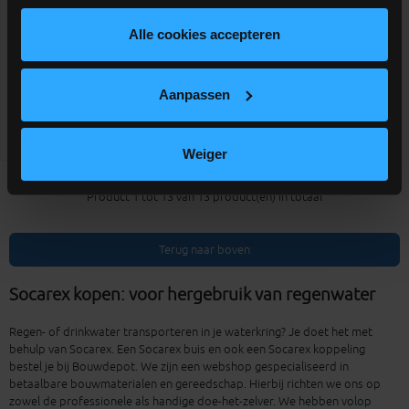
voor drinkwater
Alle cookies accepteren
meer info
volumekorting!
€ 7,86
-
+
incl.btw
Aanpassen
Vergelijken
Weiger
Product 1 tot 13 van 13 product(en) in totaal
Terug naar boven
Socarex kopen: voor hergebruik van regenwater
Regen- of drinkwater transporteren in je waterkring? Je doet het met
behulp van Socarex. Een Socarex buis en ook een Socarex koppeling
bestel je bij Bouwdepot. We zijn een webshop gespecialiseerd in
betaalbare bouwmaterialen en gereedschap. Hierbij richten we ons op
zowel de professionele als handige doe-het-zelver. We hebben volop