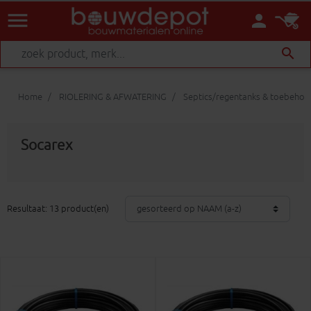
menu
person
search
Home
RIOLERING & AFWATERING
Septics/regentanks & toebehor
Socarex
Resultaat: 13 product(en)