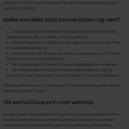
van buizen. Vind in onze bouwmarkt de juiste Socarex koppeling voor
jouw klus of project.
Welke voordelen biedt Socarex kopen nog meer?
Socarex kopen is om meerdere redenen een slimme investering.
Bouwdepot zet alle voordelen voor je op een rij:
Socarex kopen voor hergebruik van regenwater levert je een flinke
drinkwaterbesparing op;
Socarex buizen zijn te koop per meter, maar een rol van 25 meter
behoort ook tot de mogelijkheden;
Een Socarex buis is flexibel en daarom gemakkelijk te verwerken;
De toepassingen van een Socarex buis zijn eindeloos, want je
gebruikt ze voor drinkwater, industrie, sanitair of land- en tuinbouw!
Enthousiast? Kies voor Socarex kopen bij Bouwdepot en geniet van een
veelzijdig aanbod Socarex.
Het aanbod Socarex in onze webshop
Socarex kopen? Bouwdepot heeft ook voor jou een passende Socarex
buis en Socarex koppeling in het assortiment. We bieden maximale
ondersteuning in je zoektocht naar een Socarex buis of koppeling.