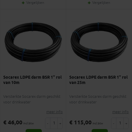
Vergelijken
Vergelijken
Socarex LDPE darm BSR 1" rol
Socarex LDPE darm BSR 1" rol
van 10m
van 25m
Versterkte Socarex darm geschikt
Versterkte Socarex darm geschikt
voor drinkwater
voor drinkwater
meer info
meer info
€ 46,00
€ 115,00
-
+
-
+
incl.btw
incl.btw