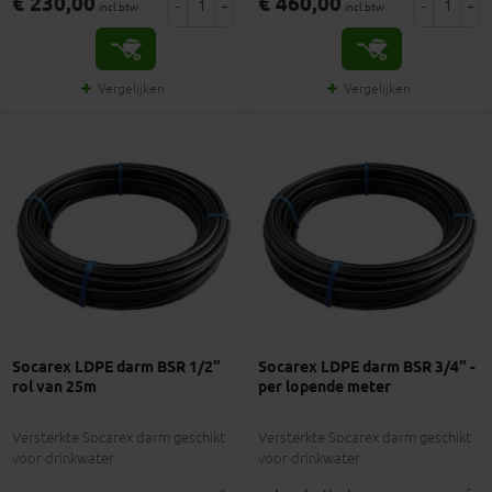
€ 230,00
€ 460,00
-
+
-
+
incl.btw
incl.btw
Vergelijken
Vergelijken
Socarex LDPE darm BSR 1/2"
Socarex LDPE darm BSR 3/4" -
rol van 25m
per lopende meter
Versterkte Socarex darm geschikt
Versterkte Socarex darm geschikt
voor drinkwater
voor drinkwater