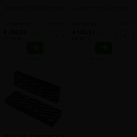
Dé oplossing voor koudebruggen
Dé oplossing voor koudebruggen
meer info
meer info
volumekorting!
volumekorting!
€ 250,52
€ 186,51
incl.btw
incl.btw
-
+
-
+
€ 69,59 /lm
€ 69,08 /lm
Vergelijken
Vergelijken
Perinsul HL L45xH14xB21,5cm