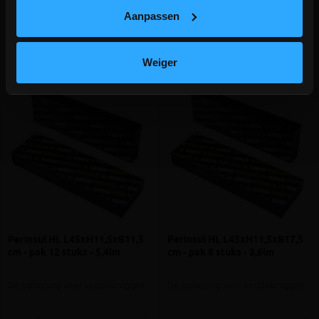
-
+
-
+
€ 65,18 /lm
€ 70,08 /lm
Aanpassen
Vergelijken
Vergelijken
Weiger
Perinsul HL L45xH11,5xB11,5
Perinsul HL L45xH11,5xB17,5
cm - pak 12 stuks - 5,4lm
cm - pak 8 stuks - 3,6lm
Dé oplossing voor koudebruggen
Dé oplossing voor koudebruggen