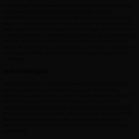
Wil je vochtige ruimtes isoleren en ben je daarom op zoek naar bruikbaar
isolatiemateriaal? Cellenglas is goed bestand tegen vochtige
omstandigheden en wordt veelvuldig ingezet bij het isoleren van kelders.
Het is ook het ideale type isolatie voor het isoleren van gevels en platte
daken. Daarnaast wordt het ingezet om koudebruggen tussen vloeren en
muren weg te werken of te vermijden. Bouwdepot is gespecialiseerd in de
verkoop van bouwmaterialen en helpt aannemers en handige doe-het-
zelvers. We ondersteunen je daarom graag in je zoektocht naar cellenglas
voor jouw isolatieklus. Naar welke cellenglas isolatieplaten gaat jouw
voorkeur uit?
Wat is cellenglas?
Cellenglas bestaat voor het grootste gedeelte uit gerecycled glas en is
daarnaast gemaakt van ijzeroxide, mangaanoxide, veldspaat en
natriumsulfaat. Al deze stoffen worden in de oven gesmolten. Tijdens dit
proces ontstaan er allerlei kleine luchtbelletjes en wat overblijft is
cellenglas. Het wordt ook wel foam- of schuimglas genoemd. Dankzij de
drukvaste en waterdichte eigenschappen is cellenglas isolatie bij uitstek
geschikt voor vochtige kelders, gevels, platte daken en groendaken.
Cellenglas wordt verkocht in de vorm van isolatieblokken of cellenglas
isolatieplaten.