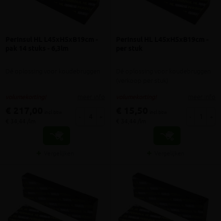
Perinsul HL L45xH5xB19cm -
Perinsul HL L45xH5xB19cm -
pak 14 stuks - 6,3lm
per stuk
Dé oplossing voor koudebruggen
Dé oplossing voor koudebruggen
(verkoop per stuk)
meer info
meer info
volumekorting!
volumekorting!
€ 217,00
€ 15,50
incl.btw
incl.btw
-
+
-
+
€ 34,44 /lm
€ 34,44 /lm
Vergelijken
Vergelijken