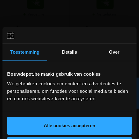
Vergelijken
Vergelijken
Toestemming
Details
Over
Bouwdepot.be maakt gebruik van cookies
We gebruiken cookies om content en advertenties te
R
DEPOT INGELMUNSTER EN
personaliseren, om functies voor social media te bieden
ICHTEGEM GESLOTEN!
Perinsul HL L45xH10xB21,5cm
Perinsul HL L45xH10xB24cm -
- pak 7 stuks - 3,15lm
pak 7 stuks - 3,15lm
en om ons websiteverkeer te analyseren.
F
I
L
T
E
depot Ingelmunster en Ichtegem zijn nog
Dé oplossing voor koudebruggen
Dé oplossing voor koudebruggen
gesloten t.e.m. 9/8 wegens bouwverlof!
lees hier meer!
Alle cookies accepteren
meer info
meer info
volumekorting!
volumekorting!
€ 205,32
€ 220,76
incl.btw
incl.btw