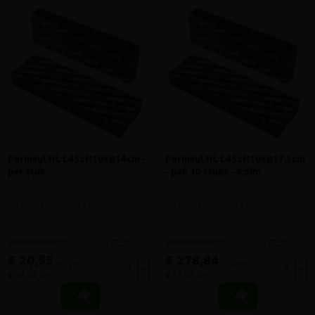
Perinsul HL L45xH10xB14cm -
Perinsul HL L45xH10xB17,5cm
per stuk
- pak 10 stuks - 4,5lm
Dé oplossing voor koudebruggen
Dé oplossing voor koudebruggen
meer info
meer info
volumekorting!
volumekorting!
€ 20,95
€ 278,84
incl.btw
incl.btw
-
+
-
+
€ 46,54 /lm
€ 61,97 /lm