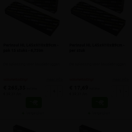
Perinsul HL L45xH10xB9cm -
Perinsul HL L45xH10xB9cm -
pak 15 stuks - 6,75lm
per stuk
Dé oplossing voor koudebruggen
Dé oplossing voor koudebruggen
meer info
meer info
volumekorting!
volumekorting!
€ 265,35
€ 17,69
incl.btw
incl.btw
-
+
-
+
€ 39,31 /lm
€ 39,31 /lm
Vergelijken
Vergelijken