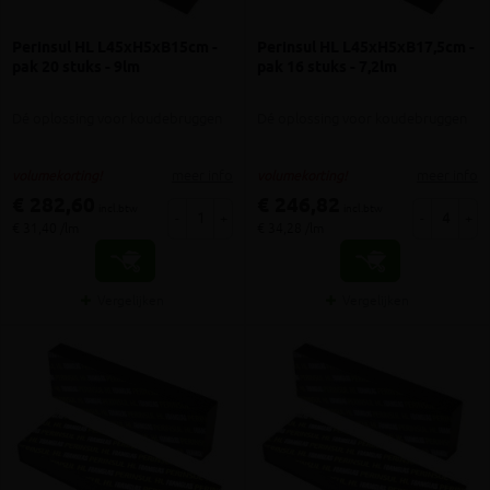
Perinsul HL L45xH5xB15cm -
Perinsul HL L45xH5xB17,5cm -
pak 20 stuks - 9lm
pak 16 stuks - 7,2lm
Dé oplossing voor koudebruggen
Dé oplossing voor koudebruggen
meer info
meer info
volumekorting!
volumekorting!
€ 282,60
€ 246,82
incl.btw
incl.btw
-
+
-
+
€ 31,40 /lm
€ 34,28 /lm
Vergelijken
Vergelijken