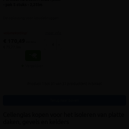
- pak 5 stuks - 2,25lm
Dé oplossing voor koudebruggen
meer info
volumekorting!
€ 170,49
incl.btw
-
+
€ 75,77 /lm
Vergelijken
Product 1 tot 31 van 31 product(en) in totaal
Terug naar boven
Cellenglas kopen voor het isoleren van platte
daken, gevels en kelders