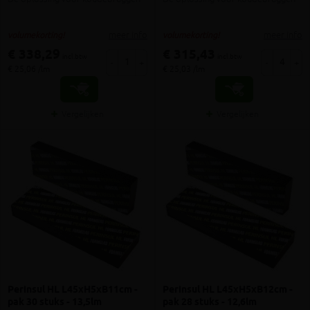
meer info
meer info
volumekorting!
volumekorting!
€ 338,29
€ 315,43
incl.btw
incl.btw
-
+
-
+
€ 25,06 /lm
€ 25,03 /lm
Vergelijken
Vergelijken
Perinsul HL L45xH5xB11cm -
Perinsul HL L45xH5xB12cm -
pak 30 stuks - 13,5lm
pak 28 stuks - 12,6lm