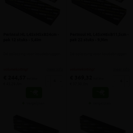
Perinsul HL L45xH5xB24cm -
Perinsul HL L45xH6xB11,5cm -
pak 12 stuks - 5,4lm
pak 22 stuks - 9,9lm
Dé oplossing voor koudebruggen
Dé oplossing voor koudebruggen
meer info
meer info
volumekorting!
volumekorting!
€ 244,57
€ 369,32
incl.btw
incl.btw
-
+
-
+
€ 45,29 /lm
€ 37,30 /lm
Vergelijken
Vergelijken