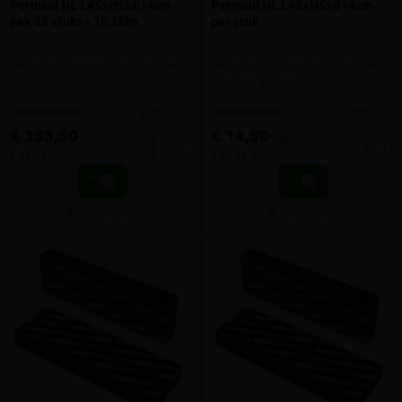
Perinsul HL L45xH5xB14cm -
Perinsul HL L45xH5xB14cm -
pak 23 stuks - 10,35lm
per stuk
Dé oplossing voor koudebruggen
Dé oplossing voor koudebruggen
(verkoop per stuk)
meer info
meer info
volumekorting!
volumekorting!
€ 333,50
€ 14,50
incl.btw
incl.btw
-
+
-
+
€ 32,22 /lm
€ 32,21 /lm
Vergelijken
Vergelijken