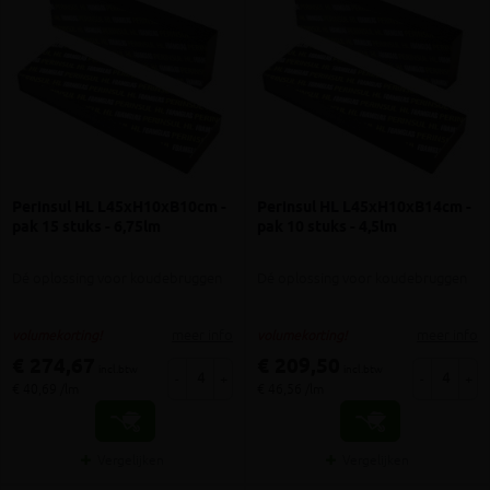
Perinsul HL L45xH10xB10cm -
Perinsul HL L45xH10xB14cm -
pak 15 stuks - 6,75lm
pak 10 stuks - 4,5lm
Dé oplossing voor koudebruggen
Dé oplossing voor koudebruggen
meer info
meer info
volumekorting!
volumekorting!
€ 274,67
€ 209,50
incl.btw
incl.btw
-
+
-
+
€ 40,69 /lm
€ 46,56 /lm
Vergelijken
Vergelijken