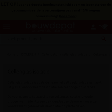
LET OP!
voor de depots Ingelmunster, Ichtegem en Ieper starten de
gecommuniceerde levertermijnen pas vanaf 10/8 wegens
zomersluiting!
(
lees meer
)
menu
person
search
Home
ISOLEREN
Cellenbeton / cellenglas isolatie
Cellenglas is
Cellenglas isolatie
Cellenglas isolatie is zoals de naam het zelf zegt, isolatie gemaakt
uit glas. Hierdoor heeft de isolatie een zeer hoge druksterkte.
De voornaamste toepassing van cellenglas isolatie is koude
bruggen vermijden tussen de vloerplaat en de muren, maar ze
wordt tevens gebruikt als dakisolatie op platte daken.