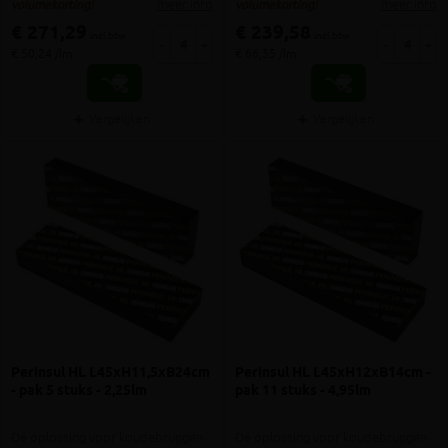
meer info
meer info
volumekorting!
volumekorting!
€ 271,29
€ 239,58
incl.btw
incl.btw
-
+
-
+
€ 50,24 /lm
€ 66,55 /lm
Vergelijken
Vergelijken
Perinsul HL L45xH11,5xB24cm
Perinsul HL L45xH12xB14cm -
- pak 5 stuks - 2,25lm
pak 11 stuks - 4,95lm
Dé oplossing voor koudebruggen
Dé oplossing voor koudebruggen