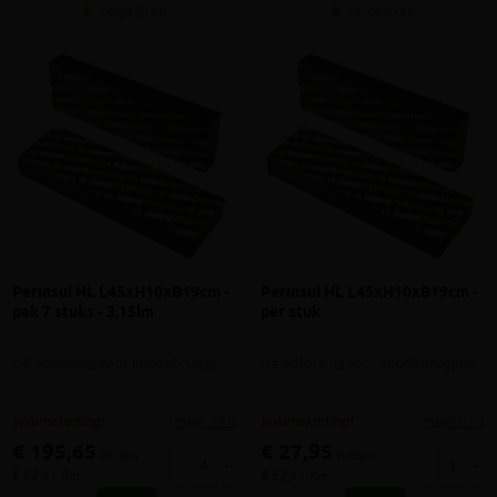
Vergelijken
Vergelijken
Perinsul HL L45xH10xB19cm -
Perinsul HL L45xH10xB19cm -
pak 7 stuks - 3,15lm
per stuk
Dé oplossing voor koudebruggen
Dé oplossing voor koudebruggen
meer info
meer info
volumekorting!
volumekorting!
€ 195,65
€ 27,95
incl.btw
incl.btw
-
+
-
+
€ 62,11 /lm
€ 62,11 /lm