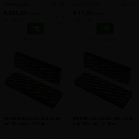
meer info
meer info
volumekorting!
volumekorting!
€ 385,00
€ 11,00
incl.btw
incl.btw
-
+
-
+
€ 24,44 /lm
€ 24,44 /lm
Vergelijken
Vergelijken
Perinsul HL L45xH5xB10cm -
Perinsul HL L45xH5xB11,5cm -
pak 30 stuks - 13,5lm
pak 28 stuks - 12,6lm
Dé oplossing voor koudebruggen
Dé oplossing voor koudebruggen