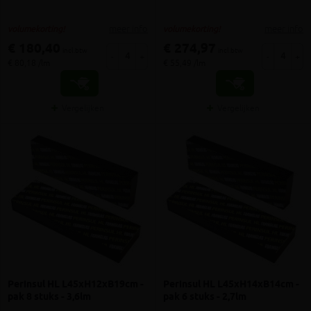
meer info
meer info
volumekorting!
volumekorting!
€ 180,40
€ 274,97
incl.btw
incl.btw
-
+
-
+
€ 80,18 /lm
€ 55,49 /lm
Vergelijken
Vergelijken
Perinsul HL L45xH12xB19cm -
Perinsul HL L45xH14xB14cm -
pak 8 stuks - 3,6lm
pak 6 stuks - 2,7lm