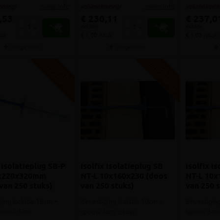
meer info
meer info
rting!
volumekorting!
volumekortin
,53
€ 230,11
€ 237,0
incl.btw
incl.btw
-
+
-
+
tuk
€ 1,00 /stuk
€ 1,03 /stuk
Vergelijken
Vergelijken
V
G
V
G
G
R
A
T
I
S
E
R
Z
E
N
D
I
N
G
R
A
T
I
S
E
R
Z
E
N
D
I
N
x isolatieplug SB-P
Isolfix isolatieplug SB
Isolfix i
x220x320mm
NT-L 10x160x230 (doos
NT-L 10x
van 250 stuks)
van 250 stuks)
van 250 s
ing isolatie 16cm +
Bevestiging isolatie 10cm +
Bevestiging
ouw 3-5cm
spouw 3cm; L-kop
spouw 3cm;