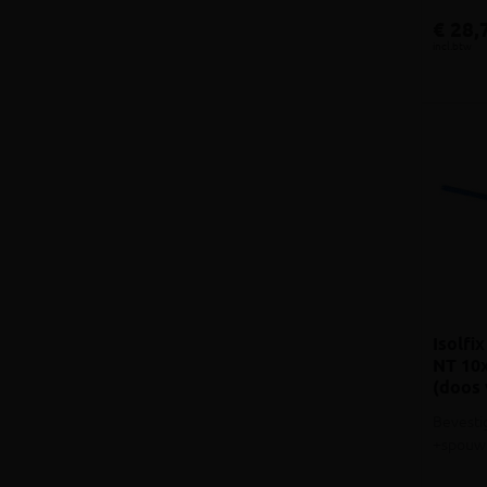
€ 28,
incl.btw
Isolfi
NT 10
(doos 
Bevesti
+spouw 