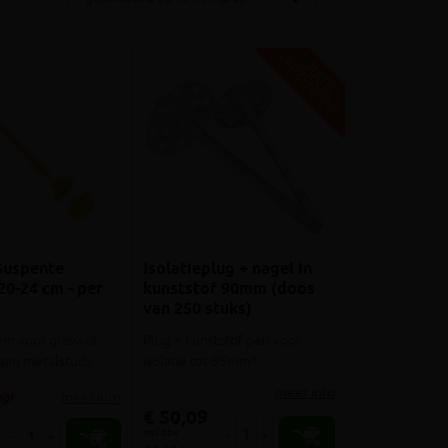
V
G
G
R
A
T
I
S
E
R
Z
E
N
D
I
N
Suspente
Isolatieplug + nagel in
20-24 cm - per
kunststof 90mm (doos
van 250 stuks)
m voor glaswol
Plug + kunststof pen voor
 aan metalstuds
isolatie tot 65mm*
meer info
meer info
g!
€ 50,09
incl.btw
-
+
-
+