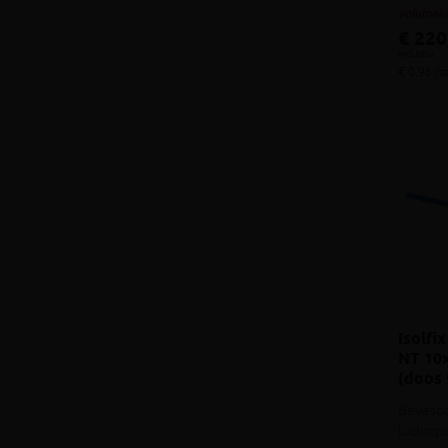
volumeko
€ 220
incl.btw
€ 0,96 /s
Isolfi
NT 10
(doos 
Bevestig
luchtsp