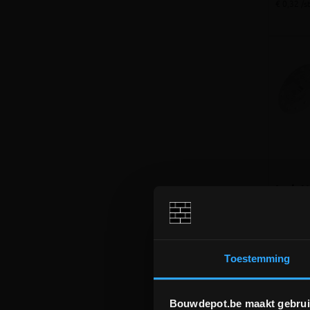
€ 0,32 /s
Isolat
nagel
250 st
Plug + 
isolati
Toestemming
€ 188
incl.btw
Bouwdepot.be maakt gebrui