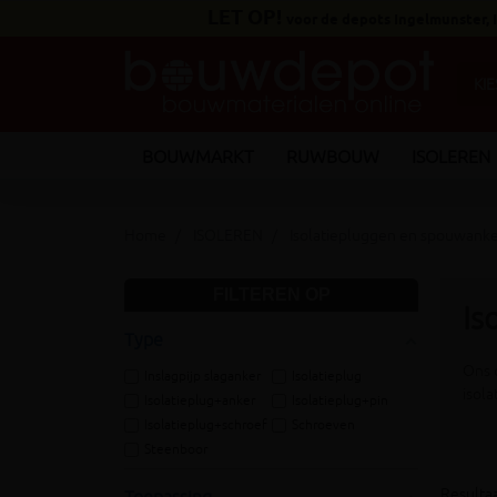
LET OP!
voor de depots Ingelmunster,
BOUWMARKT
RUWBOUW
ISOLEREN
Home
ISOLEREN
Isolatiepluggen en spouwanke
FILTEREN OP
Is
Type
Ons 
Inslagpijp slaganker
Isolatieplug
isola
Isolatieplug+anker
Isolatieplug+pin
Isolatieplug+schroef
Schroeven
Steenboor
Resultaa