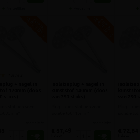
Vergelijken
Vergelijken
V
G
V
G
G
R
A
T
I
S
E
R
Z
E
N
D
I
N
G
R
A
T
I
S
E
R
Z
E
N
D
I
N
1 review
ieplug + nagel in
Isolatieplug + nagel in
Isolatiep
stof 120mm (doos
kunststof 140mm (doos
kunststo
0 stuks)
van 250 stuks)
van 250 s
kunststof pen voor
Plug + kunststof pen voor
Plug + kuns
e tot 95mm*
isolatie tot 115mm*
isolatie t
meer info
meer info
48
€ 67,49
€ 72,64
incl.btw
incl.btw
-
+
-
+