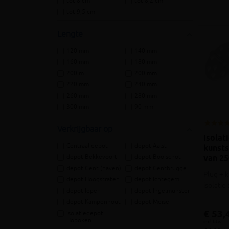
tot 8 cm
tot 8,2 cm
tot 9,5 cm
Lengte
120 mm
140 mm
160 mm
180 mm
200 m
200 mm
220 mm
240 mm
260 mm
280 mm
300 mm
90 mm
Verkrijgbaar op
Isolat
Centraal depot
depot Aalst
kunst
depot Bekkevoort
depot Booischot
van 25
depot Gent (haven)
depot Gentbrugge
Plug + 
depot Hoogstraten
depot Ichtegem
isolati
depot Ieper
depot Ingelmunster
depot Kampenhout
depot Meise
€ 53,
isolatiedepot
Hoboken
incl.btw