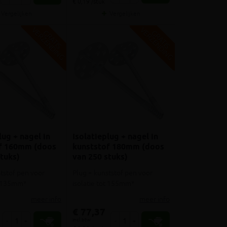
€ 0,19 /stuk
Vergelijken
Vergelijken
V
G
V
G
G
R
A
T
I
S
E
R
Z
E
N
D
I
N
G
R
A
T
I
S
E
R
Z
E
N
D
I
N
lug + nagel in
Isolatieplug + nagel in
f 160mm (doos
kunststof 180mm (doos
tuks)
van 250 stuks)
tstof pen voor
Plug + kunststof pen voor
ot 135mm*
isolatie tot 155mm*
meer info
meer info
€ 77,37
incl.btw
-
+
-
+