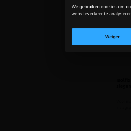
€ 0,76 /s
We gebruiken cookies om cont
websiteverkeer te analyseren
Weiger
Isolfix
slagan
Voor ins
inslags