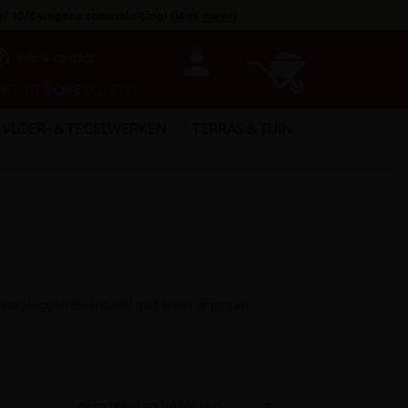
af 10/8 wegens zomersluiting!
(
lees meer
)
person
utline
Info & contact
INCL. BTW
€ EXCL. BTW
VLOER- & TEGELWERKEN
TERRAS & TUIN
latiepluggen (eventueel met anker of pin) en