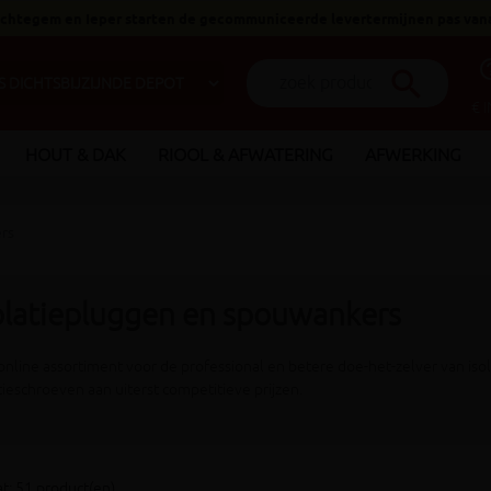
 Ichtegem en Ieper starten de gecommuniceerde levertermijnen pas van
help_o
search
€ 
HOUT & DAK
RIOOL & AFWATERING
AFWERKING
rs
olatiepluggen en spouwankers
online assortiment voor de professional en betere doe-het-zelver van iso
tieschroeven aan uiterst competitieve prijzen.
t: 51 product(en)