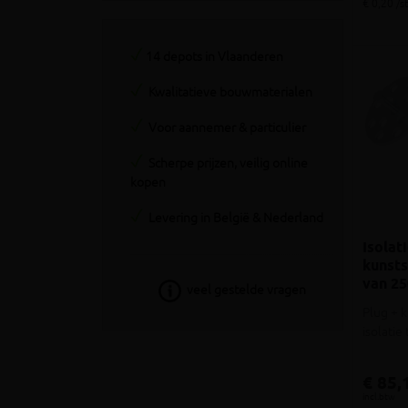
€ 0,20 /s
14 depots in Vlaanderen
Kwalitatieve bouwmaterialen
Voor aannemer & particulier
Scherpe prijzen, veilig online
kopen
Levering in België & Nederland
Isolat
kunst
van 25
veel gestelde vragen
Plug + 
isolati
€ 85,
incl.btw