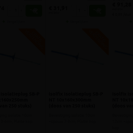
€ 91,28
74
€ 31,91
incl.btw
-
+
-
+
incl.btw
€ 0,99 /stuk
Vergelijken
Vergelijken
V
G
V
G
G
R
A
T
I
S
E
R
Z
E
N
D
I
N
G
R
A
T
I
S
E
R
Z
E
N
D
I
N
x isolatieplug SB-P
Isolfix isolatieplug SB-P
Isolfix i
x160x250mm
NT 10x160x300mm
NT 10x1
van 250 stuks)
(doos van 250 stuks)
(doos va
ging isolatie 10cm
Bevestiging isolatie 10cm
Bevestiging
3-4cm; Platte kop
+spouw 7-9cm; Platte kop
12cm +spou
kop