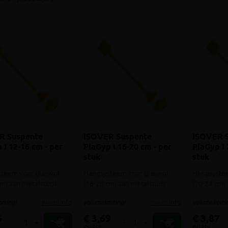
R Suspente
ISOVER Suspente
ISOVER 
 I 12-16 cm - per
PlaGyp I 16-20 cm - per
PlaGyp I 
stuk
stuk
teem voor glaswol
Hangsysteem voor glaswol
Hangsystee
cm) aan metalstuds
(16-20 cm) aan metalstuds
(20-24 cm)
meer info
meer info
rting!
volumekorting!
volumekortin
6
€ 3,69
€ 3,87
-
+
-
+
incl.btw
incl.btw