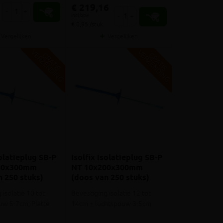
€ 219,16
-
+
incl.btw
-
+
€ 0,95 /stuk
Vergelijken
Vergelijken
V
G
V
G
G
R
A
T
I
S
E
R
Z
E
N
D
I
N
G
R
A
T
I
S
E
R
Z
E
N
D
I
N
solatieplug SB-P
Isolfix isolatieplug SB-P
80x300mm
NT 10x200x300mm
n 250 stuks)
(doos van 250 stuks)
 isolatie 10 tot
Bevestiging isolatie 12 tot
w 5-7cm; Platte
14cm + luchtspouw 3-5cm