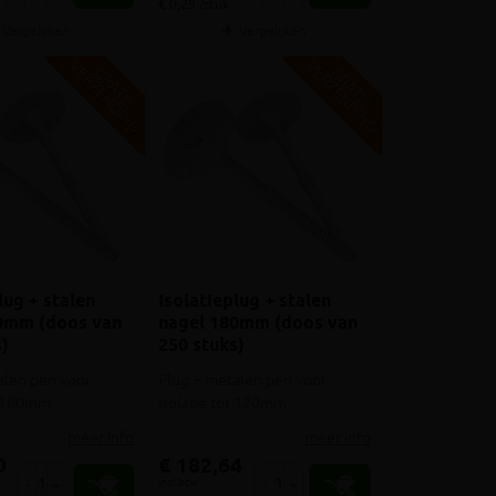
€ 0,29 /stuk
Vergelijken
Vergelijken
V
G
V
G
G
R
A
T
I
S
E
R
Z
E
N
D
I
N
G
R
A
T
I
S
E
R
Z
E
N
D
I
N
lug + stalen
Isolatieplug + stalen
0mm (doos van
nagel 180mm (doos van
)
250 stuks)
alen pen voor
Plug + metalen pen voor
ot 100mm
isolatie tot 120mm
meer info
meer info
0
€ 182,64
incl.btw
-
+
-
+