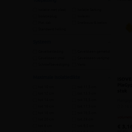
Toepassing
Isolatie met plaat
Isolatie Sarking
Isolatieplug
Isoleren
Plat dak
Snelbouw & beton
Standaard helling
Systeem
Gevelbekleding
Gevelsteen gemetst
Gevelsteen smal
Gevelsteen verlijmd
Schroefbevestiging
Vario
Maximale isolatiedikte
ISOVE
PlaGyp
tot 10 cm
tot 11,5 cm
stuk
tot 12 cm
tot 13,5 cm
Hangsys
tot 14 cm
tot 15,5 cm
(12-16 
tot 16 cm
tot 17,5 cm
tot 18 cm
tot 19,5 cm
volumeko
tot 20 cm
tot 24 cm
€ 3,1
tot 6 cm
tot 6,5 cm
incl.btw