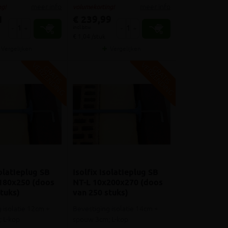
meer info
meer info
g!
volumekorting!
1
€ 239,99
incl.btw
-
+
-
+
€ 1,04 /stuk
Vergelijken
Vergelijken
V
G
V
G
G
R
A
T
I
S
E
R
Z
E
N
D
I
N
G
R
A
T
I
S
E
R
Z
E
N
D
I
N
solatieplug SB
Isolfix isolatieplug SB
180x250 (doos
NT-L 10x200x270 (doos
tuks)
van 250 stuks)
 isolatie 12cm +
Bevestiging isolatie 14cm +
 L-kop
spouw 3cm; L-kop