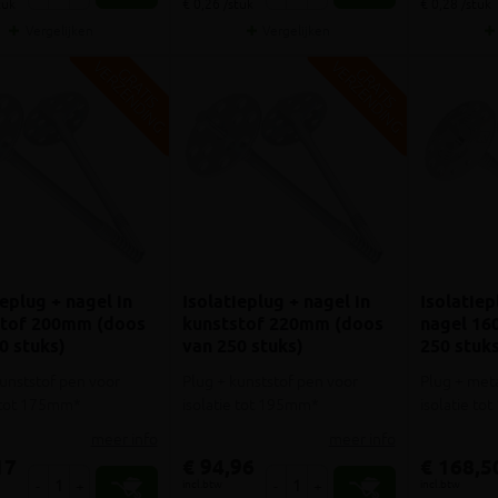
tuk
€ 0,26 /stuk
€ 0,28 /stuk
Vergelijken
Vergelijken
V
G
V
G
G
R
A
T
I
S
E
R
Z
E
N
D
I
N
G
R
A
T
I
S
E
R
Z
E
N
D
I
N
ieplug + nagel in
Isolatieplug + nagel in
Isolatiep
stof 200mm (doos
kunststof 220mm (doos
nagel 16
0 stuks)
van 250 stuks)
250 stuks
kunststof pen voor
Plug + kunststof pen voor
Plug + met
e tot 175mm*
isolatie tot 195mm*
isolatie t
meer info
meer info
17
€ 94,96
€ 168,5
incl.btw
incl.btw
-
+
-
+