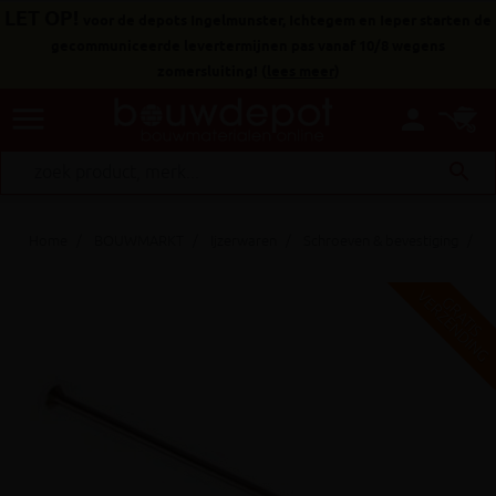
LET OP!
voor de depots Ingelmunster, Ichtegem en Ieper starten de
gecommuniceerde levertermijnen pas vanaf 10/8 wegens
zomersluiting!
(
lees meer
)
menu
person
search
Home
BOUWMARKT
Ijzerwaren
Schroeven & bevestiging
Pa
V
G
G
R
A
T
I
S
E
R
Z
E
N
D
I
N