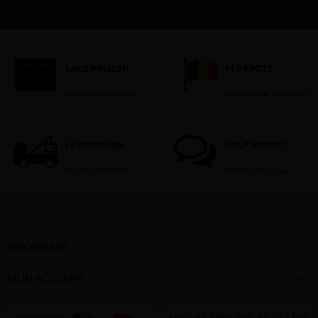
LAGE PRIJZEN
14 DEPOTS
Je betaalt nooit te veel!
Verspreid over Vlaanderen
LEVERINGEN
HULP NODIG?
België en Nederland
Stel dan hier je vraag

INFORMATIE

MIJN ACCOUNT