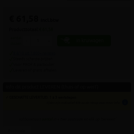
€ 61,58
incl.btw
Producttotaal:
€ 61,58
aantal
In kruiwagen
-
+
dozen
9.4/10 uit 7.800+ reviews
Steeds scherpe prijzen
Voor PROF & particulier
Leveren of gratis afhalen
Info dit product LEVEREN (thuis of op werf)
✓ GESCHATTE LEVERTIJD: 1 à 3 werkdagen
info
tijden zijn indicatief; klik op de i-knop voor meer info:
vul bovenaan
aantal
in + hier postcode en klik op 'bereken'