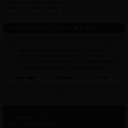
Bereken leverkost & methode »
Info gratis AFHAALDEPOTS voor dit product
✓ Dit product is
ENKEL
verkrijgbaar op onderstaande afhaaldepot(s) (!
dit betekent niet dat het artikel op al deze depots nu voorradig is)
•
Binnen 1 werkdag
na online bestelling ontvang je een
afhaalbevestiging INDIEN voorradig op het afhaaldepot.
✍
CHAT MET ONS
voor de actuele stock op onderstaande depot(s)
➥ Klik op een afhaaldepot voor praktische info afhalen
Gentbrugge
Ichtegem
Meise
Staat jouw gewenste afhaaldepot niet in bovenstaande lijst dan kan dit artikel daar
NOOIT gratis afgehaald worden
PRODUCTINFO »
EXTRA INFORMATIE »
AANVERWANTE PRODUCTEN »
PRODUCTBEOORDELINGEN »