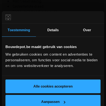
Met freesdraaiing,
Gedeeltelijke draad
Met gesplitste scherpe punt
Geel verzinkt.
Lengte: 18cm
Diameter: 6mm
Toestemming
Details
Over
Bouwdepot.be maakt gebruik van cookies
Aanverwante producten
We gebruiken cookies om content en advertenties te
DEPOT INGELMUNSTER EN
personaliseren, om functies voor social media te bieden
ICHTEGEM GESLOTEN!
en om ons websiteverkeer te analyseren.
V
G
G
R
A
T
I
S
E
R
Z
E
N
D
I
N
depot Ingelmunster en Ichtegem zijn nog
gesloten t.e.m. 9/8 wegens bouwverlof!
lees hier meer!
Alle cookies accepteren
Aanpassen