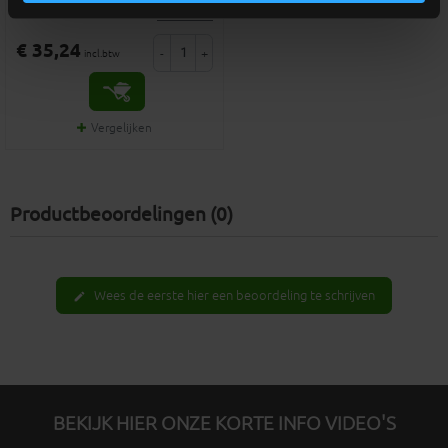
meer info
€ 35,24
-
+
incl.btw
Vergelijken
Productbeoordelingen (0)
Wees de eerste hier een beoordeling te schrijven
edit
BEKIJK HIER ONZE KORTE INFO VIDEO'S