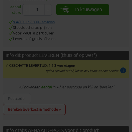
aantal
In kruiwagen
-
+
stuks
9.4/10 uit 7.800+ reviews
Steeds scherpe prijzen
Voor PROF & particulier
Leveren of gratis afhalen
Info dit product LEVEREN (thuis of op werf)
✓ GESCHATTE LEVERTIJD: 1 à 3 werkdagen
info
tijden zijn indicatief; klik op de i-knop voor meer info:
vul bovenaan
aantal
in + hier postcode en klik op 'bereken'
Bereken leverkost & methode »
Info gratis AFHAALDEPOTS voor dit product