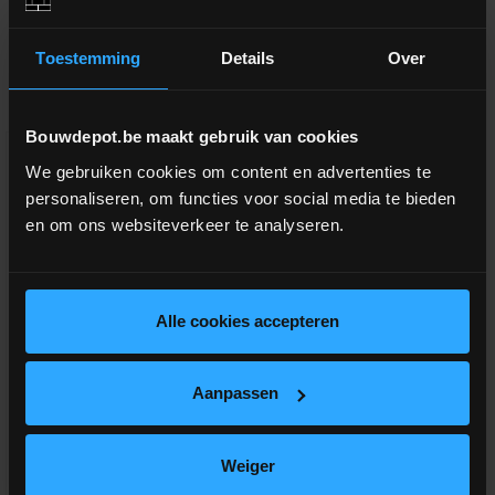
Toestemming
Details
Over
Aanverwante producten
Bouwdepot.be maakt gebruik van cookies
V
G
G
R
A
T
I
S
E
R
Z
E
N
D
I
N
We gebruiken cookies om content en advertenties te
personaliseren, om functies voor social media te bieden
en om ons websiteverkeer te analyseren.
Alle cookies accepteren
Steenboor voor Isolfix sds
Aanpassen
9.5x260/310mm
Om gaten te boren voor Isolfix
Weiger
isolatiepluggen