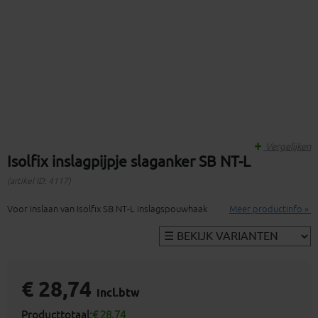
Vergelijken
Isolfix inslagpijpje slaganker SB NT-L
(artikel ID: 4117)
Voor inslaan van Isolfix SB NT-L inslagspouwhaak
Meer productinfo »
€ 28,74
incl.btw
Producttotaal:
€ 28,74