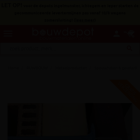
LET OP!
voor de depots Ingelmunster, Ichtegem en Ieper starten de
gecommuniceerde levertermijnen pas vanaf 10/8 wegens
zomersluiting!
(
lees meer
)
menu
person
search
Home
RUWBOUW
Metaalproducten
Spouwhaken & gevelanke
V
G
G
R
A
T
I
S
E
R
Z
E
N
D
I
N