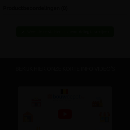
Productbeoordelingen (0)
Wees de eerste hier een beoordeling te schrijven
edit
BEKIJK HIER ONZE KORTE INFO VIDEO'S