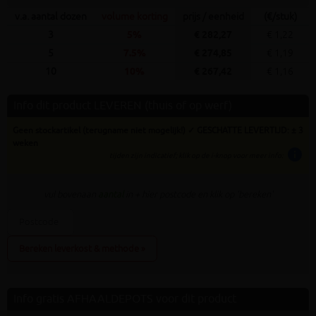
v.a. aantal dozen
volume korting
prijs / eenheid
(€/stuk)
3
5%
€ 282,27
€ 1,22
5
7.5%
€ 274,85
€ 1,19
10
10%
€ 267,42
€ 1,16
Info dit product LEVEREN (thuis of op werf)
Geen stockartikel (terugname niet mogelijk!) ✓ GESCHATTE LEVERTIJD: ± 3
weken
info
tijden zijn indicatief; klik op de i-knop voor meer info:
vul bovenaan
aantal
in + hier postcode en klik op 'bereken'
Bereken leverkost & methode »
Info gratis AFHAALDEPOTS voor dit product