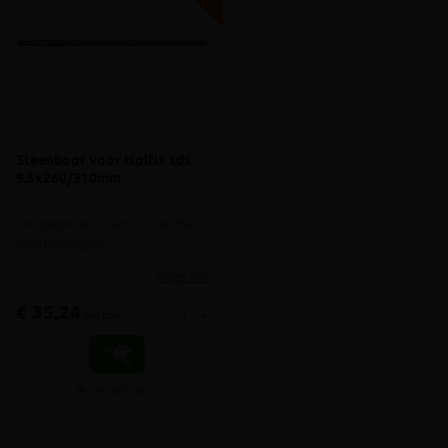
Steenboor voor Isolfix sds
9.5x260/310mm
Om gaten te boren voor Isolfix
isolatiepluggen
meer info
€ 35,24
-
+
incl.btw
Vergelijken