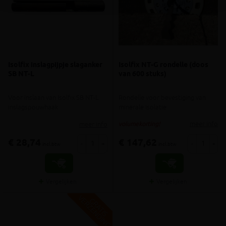
Isolfix inslagpijpje slaganker
Isolfix NT-G rondelle (doos
SB NT-L
van 600 stuks)
Voor inslaan van Isolfix SB NT-L
Rondelle voor bevestiging van
inslagspouwhaak
minerale isolatie
meer info
meer info
volumekorting!
€ 28,74
€ 147,62
-
+
-
+
incl.btw
incl.btw
Vergelijken
Vergelijken
V
G
G
R
A
T
I
S
E
R
Z
E
N
D
I
N