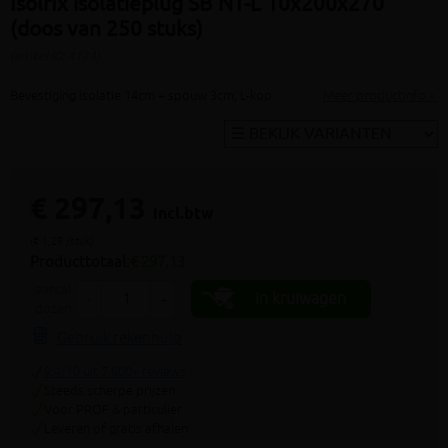
Isolfix isolatieplug SB NT-L 10x200x270
(doos van 250 stuks)
(artikel ID: 4124)
Bevestiging isolatie 14cm + spouw 3cm; L-kop
Meer productinfo »
€ 297,13
incl.btw
(€ 1,29 /stuk)
Producttotaal:
€ 297,13
aantal
In kruiwagen
-
+
dozen
Gebruik rekenhulp
9.4/10 uit 7.800+ reviews
Steeds scherpe prijzen
Voor PROF & particulier
Leveren of gratis afhalen