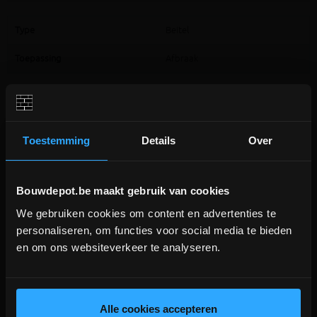
Type
Beitel
Toepassing
Afbraak
Extra informatie
Toestemming
Details
Over
Dalbeitel 60mm Mob
Bouwdepot.be maakt gebruik van cookies
Omschrijving:
We gebruiken cookies om content en advertenties te
Gesmede veiligheidskop: beschermt de hand en
DEPOT INGELMUNSTER EN
personaliseren, om functies voor social media te bieden
voorkomt versplintering
ICHTEGEM GESLOTEN!
en om ons websiteverkeer te analyseren.
Mangaan silicium staal
Aanscherpbaar
depot Ingelmunster en Ichtegem zijn nog
Lengte: 60mm
gesloten t.e.m. 9/8 wegens bouwverlof!
lees hier meer!
Alle cookies accepteren