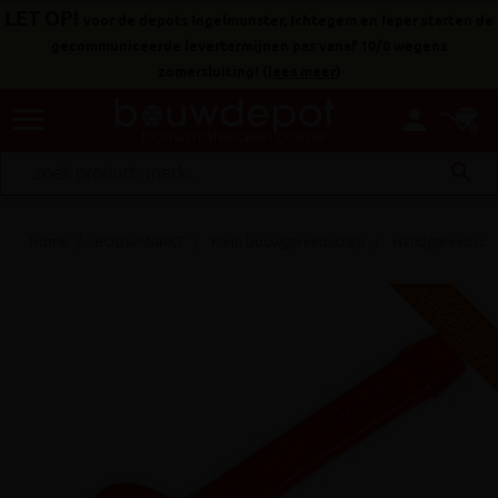
LET OP!
voor de depots Ingelmunster, Ichtegem en Ieper starten de
gecommuniceerde levertermijnen pas vanaf 10/8 wegens
zomersluiting!
(
lees meer
)
menu
person
search
Home
BOUWMARKT
Klein bouwgereedschap
Handgereedsch
V
G
G
R
A
T
I
S
E
R
Z
E
N
D
I
N