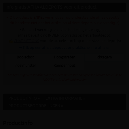
Info gratis AFHAALDEPOTS voor dit product
✓ Dit product is
ENKEL
verkrijgbaar op onderstaande afhaaldepot(s) (!
dit betekent niet dat het artikel op al deze depots nu voorradig is)
•
Binnen 1 werkdag
na online bestelling ontvang je een
afhaalbevestiging INDIEN voorradig op het afhaaldepot.
✍
CHAT MET ONS
voor de actuele stock op onderstaande depot(s)
➥ Klik op een afhaaldepot voor praktische info afhalen
Booischot
Hoogstraten
Ichtegem
Ingelmunster
Kampenhout
Staat jouw gewenste afhaaldepot niet in bovenstaande lijst dan kan dit artikel daar
NOOIT gratis afgehaald worden
PRODUCTINFO »
EXTRA INFORMATIE »
PRODUCTBEOORDELINGEN »
Productinfo