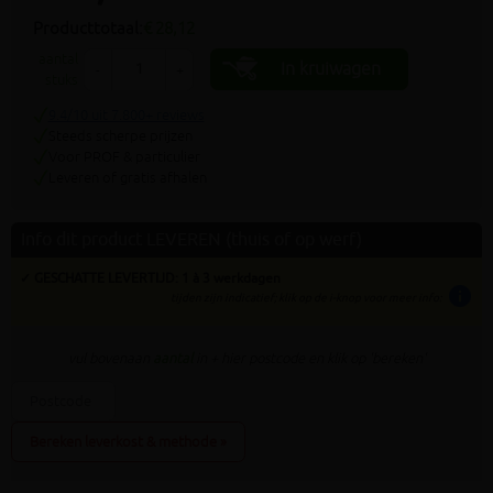
Producttotaal:
€ 28,12
aantal
In kruiwagen
-
+
stuks
9.4/10 uit 7.800+ reviews
Steeds scherpe prijzen
Voor PROF & particulier
Leveren of gratis afhalen
Info dit product LEVEREN (thuis of op werf)
✓ GESCHATTE LEVERTIJD: 1 à 3 werkdagen
info
tijden zijn indicatief; klik op de i-knop voor meer info:
vul bovenaan
aantal
in + hier postcode en klik op 'bereken'
Bereken leverkost & methode »