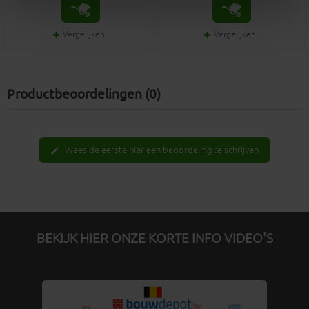
Vergelijken
Vergelijken
Productbeoordelingen (0)
Wees de eerste hier een beoordeling te schrijven
edit
BEKIJK HIER ONZE KORTE INFO VIDEO'S