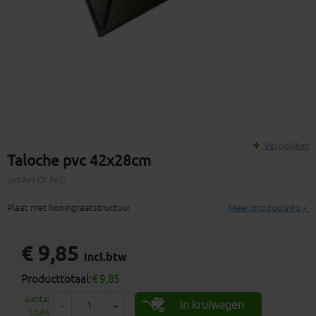
Vergelijken
Taloche pvc 42x28cm
(artikel ID: 963)
Plaat met honingraatstructuur
Meer productinfo »
€ 9,85
incl.btw
Producttotaal:
€ 9,85
aantal
In kruiwagen
-
+
stuks