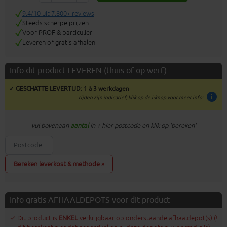
9.4/10 uit 7.800+ reviews
Steeds scherpe prijzen
Voor PROF & particulier
Leveren of gratis afhalen
Info dit product LEVEREN (thuis of op werf)
✓ GESCHATTE LEVERTIJD: 1 à 3 werkdagen
info
tijden zijn indicatief; klik op de i-knop voor meer info:
vul bovenaan
aantal
in + hier postcode en klik op 'bereken'
Bereken leverkost & methode »
Info gratis AFHAALDEPOTS voor dit product
✓ Dit product is
ENKEL
verkrijgbaar op onderstaande afhaaldepot(s) (!