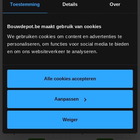
Toestemming
Details
Over
Bouwdepot.be maakt gebruik van cookies
We gebruiken cookies om content en advertenties te
personaliseren, om functies voor social media te bieden
en om ons websiteverkeer te analyseren.
Alle cookies accepteren
handschuurblok voor
Handschuurgaas (korrel 100) -
schuurgaas
pak van 10 stuks
Aanpassen
Handschuurblok met schroef
Voor handschuurblok met schroef
Weiger
meer info
meer info
€ 9,78
€ 5,05
-
+
-
+
incl.btw
incl.btw