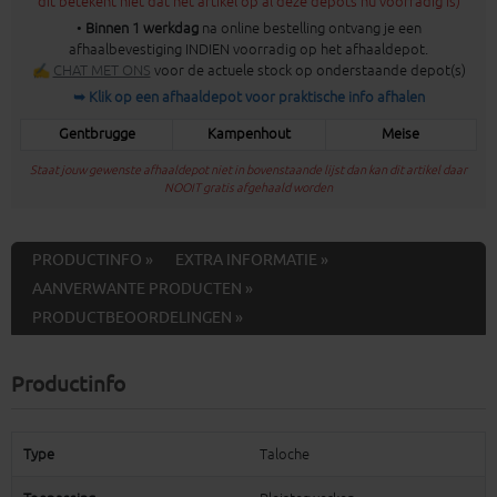
dit betekent niet dat het artikel op al deze depots nu voorradig is)
•
Binnen 1 werkdag
na online bestelling ontvang je een
afhaalbevestiging INDIEN voorradig op het afhaaldepot.
✍
CHAT MET ONS
voor de actuele stock op onderstaande depot(s)
➥ Klik op een afhaaldepot voor praktische info afhalen
Gentbrugge
Kampenhout
Meise
Staat jouw gewenste afhaaldepot niet in bovenstaande lijst dan kan dit artikel daar
NOOIT gratis afgehaald worden
PRODUCTINFO »
EXTRA INFORMATIE »
AANVERWANTE PRODUCTEN »
PRODUCTBEOORDELINGEN »
Productinfo
Type
Taloche