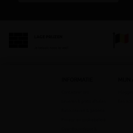
LAGE PRIJZEN
Je betaalt nooit te veel!
INFORMATIE
MIJN
Contacteer ons
Inloggen
Leveren & gratis afhalen
Een acc
Retourneren & garantie
Privacy- en cookiebeleid
Over Bouwdepot &