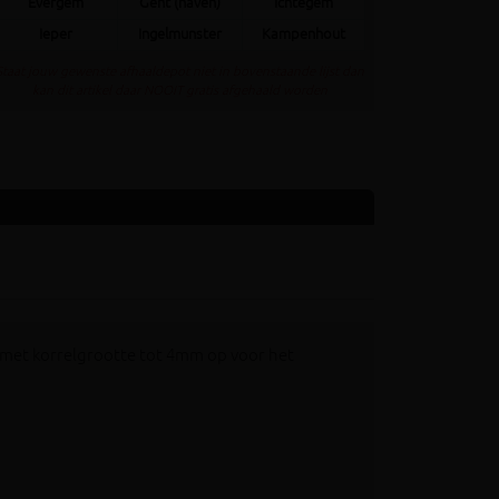
Evergem
Gent (haven)
Ichtegem
Ieper
Ingelmunster
Kampenhout
Staat jouw gewenste afhaaldepot niet in bovenstaande lijst dan
kan dit artikel daar NOOIT gratis afgehaald worden
l met korrelgrootte tot 4mm op voor het