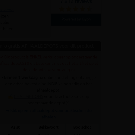
7.912 reviews
 reviews
ijzen
Powered by Kiyoh
culier
 afhalen
Info gratis AFHAALDEPOTS voor dit product
✓ Dit product is
ENKEL
verkrijgbaar op onderstaande
afhaaldepot(s) (! dit betekent niet dat het artikel op al
deze depots nu voorradig is)
•
Binnen 1 werkdag
na online bestelling ontvang je
een afhaalbevestiging INDIEN voorradig op het
afhaaldepot.
✍
CHAT MET ONS
voor de actuele stock op
onderstaande depot(s)
➥ Klik op een afhaaldepot voor praktische info
afhalen
Aalst
Bekkevoort
Booischot