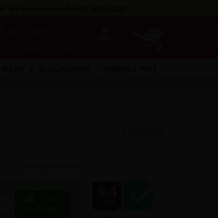
af 10/8 wegens zomersluiting!
(
lees meer
)
person
utline
Info & contact
INCL. BTW
€ EXCL. BTW
VLOER- & TEGELWERKEN
TERRAS & TUIN
Vergelijken
Meer productinfo »
9.4
In
+
Out of 10
kruiwagen