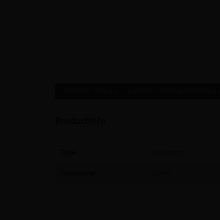
PRODUCTINFO »
PRODUCTBEOORDELINGEN 
Productinfo
Type
Spuitpomp
Toepassing
Lijmen