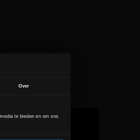
eegduwen totdat de pomp proper is.
Over
 media te bieden en om ons