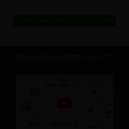
Wees de eerste hier een beoordeling te schrijven
edit
BEKIJK HIER ONZE KORTE INFO VIDEO'S