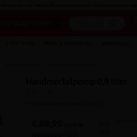
 Ichtegem en Ieper starten de gecommuniceerde levertermijnen pas van
help_o
search
€ 
HOUT & DAK
RIOOL & AFWATERING
AFWERKING
Handgereedschap
Handmortelpomp 0,9 liter
Handmortelpomp 0,9 liter
(artikel ID: 530)
Het perfecte alternatief voor de spuitzak
€ 68,95
incl.btw
aantal
-
stuks
_arrow_right
Producttotaal:
€ 68,95