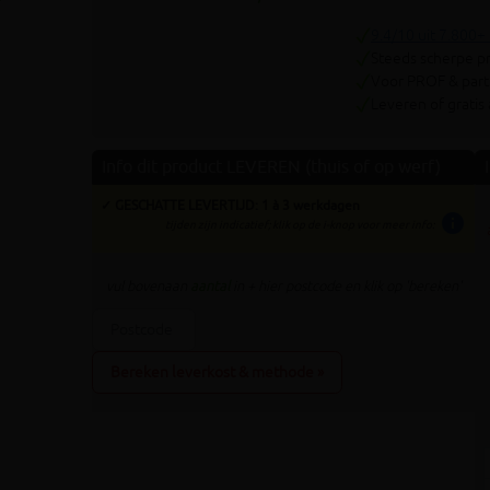
Volgende
9.4/10 uit 7.800+
Steeds scherpe pr
Voor PROF & parti
Leveren of gratis
Info dit product LEVEREN (thuis of op werf)
✓ GESCHATTE LEVERTIJD: 1 à 3 werkdagen
info
tijden zijn indicatief; klik op de i-knop voor meer info:
vul bovenaan
aantal
in + hier postcode en klik op 'bereken'
Bereken leverkost & methode »