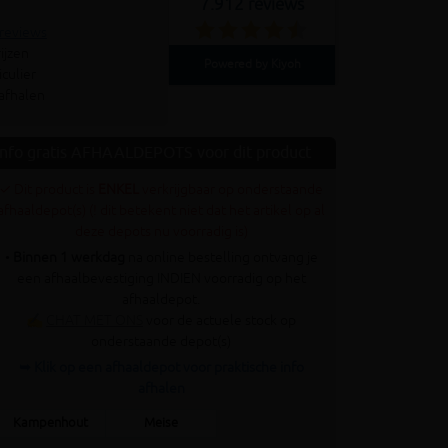
7.912 reviews
 reviews
ijzen
Powered by Kiyoh
culier
 afhalen
Info gratis AFHAALDEPOTS voor dit product
✓ Dit product is
ENKEL
verkrijgbaar op onderstaande
afhaaldepot(s) (! dit betekent niet dat het artikel op al
deze depots nu voorradig is)
•
Binnen 1 werkdag
na online bestelling ontvang je
een afhaalbevestiging INDIEN voorradig op het
afhaaldepot.
✍
CHAT MET ONS
voor de actuele stock op
onderstaande depot(s)
➥ Klik op een afhaaldepot voor praktische info
afhalen
Kampenhout
Meise