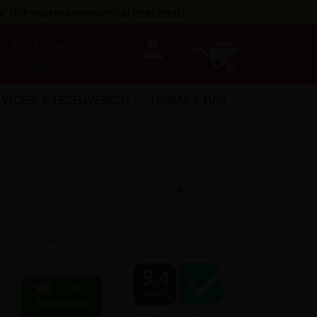
af 10/8 wegens zomersluiting!
(
lees meer
)
person
utline
Info & contact
INCL. BTW
€ EXCL. BTW
VLOER- & TEGELWERKEN
TERRAS & TUIN
Vergelijken
Meer productinfo »
9.4
In
+
Out of 10
kruiwagen