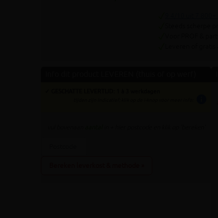
9.4/10 uit 7.800+
Steeds scherpe pr
Voor PROF & parti
Leveren of gratis
Info dit product LEVEREN (thuis of op werf)
✓ GESCHATTE LEVERTIJD: 1 à 3 werkdagen
info
tijden zijn indicatief; klik op de i-knop voor meer info:
vul bovenaan
aantal
in + hier postcode en klik op 'bereken'
Bereken leverkost & methode »