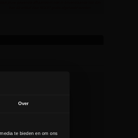
Staat jouw gewenste afhaaldepot niet in bovenstaande lijst dan
kan dit artikel daar NOOIT gratis afgehaald worden
Over
 media te bieden en om ons