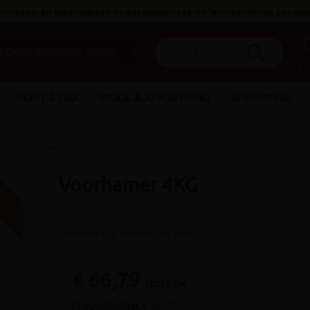
 Ichtegem en Ieper starten de gecommuniceerde levertermijnen pas van
help_o
search
€ 
HOUT & DAK
RIOOL & AFWATERING
AFWERKING
Handgereedschap
Voorhamer 4KG
Voorhamer 4KG
V
G
G
R
A
T
I
S
E
R
Z
E
N
D
I
N
(artikel ID: 975)
Vierkante kop met houten steel
€ 66,79
incl.btw
aantal
-
stuks
Producttotaal:
€ 66,79