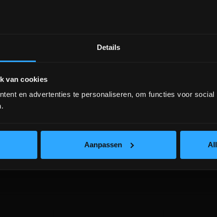
Details
DEPOT INGELMUNSTER EN
ICHTEGEM GESLOTEN!
k van cookies
ent en advertenties te personaliseren, om functies voor social
depot Ingelmunster en Ichtegem zijn nog
gesloten t.e.m. 9/8 wegens bouwverlof!
.
B)
lees hier meer!
Aanpassen
Al