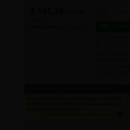
Volgende
€ 155,36
aantal
incl.btw
-
pakken
(€ 69,05 /m²)
In krui
Producttotaal:
€ 20.196,80
Minimum bestelaantal
Gebruik reken
9.4/10 uit 7.800+
Steeds scherpe pr
Voor PROF & parti
Leveren of gratis
Info dit product LEVEREN (thuis of op werf)
Geen stockartikel (terugname niet mogelijk!) ✓ GESCHATTE
LEVERTIJD: ± 6 weken (OPGELET, in Nederland leveren wij
dit artikel niet hoger dan Utrecht)
info
tijden zijn indicatief; klik op de i-knop voor meer info: