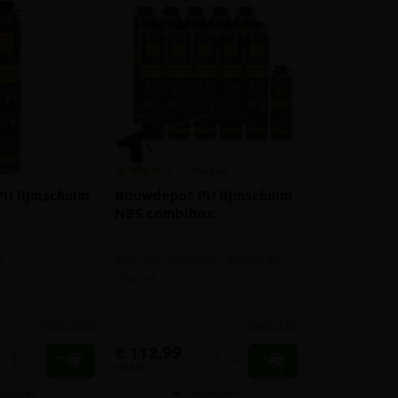
2 reviews
U lijmschuim
Bouwdepot PU lijmschuim
NBS combibox
l
Box met lijmschuim, pistool en
cleaner
meer info
meer info
€ 112,99
+
-
+
incl.btw
gelijken
Vergelijken