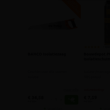
V
G
G
R
A
T
I
S
E
R
Z
E
N
D
I
N
1 rev
BAHCO isolatiezaag
Bouwdepot P
isolatieschui
Geschikt voor alle soorten
Isolatie-/montag
isolatie
NBS pistool
meer info
volumekorting!
€ 36,58
€ 7,59
-
+
-
incl.btw
incl.btw
Vergelijken
Verg