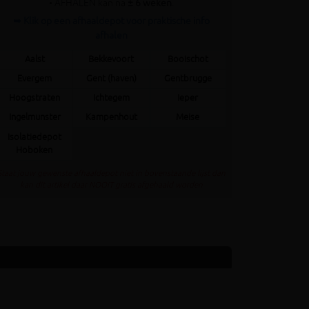
• AFHALEN kan na
± 6 weken
.
➥ Klik op een afhaaldepot voor praktische info
afhalen
Aalst
Bekkevoort
Booischot
Evergem
Gent (haven)
Gentbrugge
Hoogstraten
Ichtegem
Ieper
Ingelmunster
Kampenhout
Meise
Isolatiedepot
Hoboken
Staat jouw gewenste afhaaldepot niet in bovenstaande lijst dan
kan dit artikel daar NOOIT gratis afgehaald worden