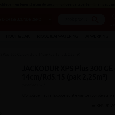
 Ichtegem en Ieper starten de gecommuniceerde levertermijnen pas van
help_o
search
€ 
HOUT & DAK
RIOOL & AFWATERING
AFWERKING
Plus 300 GE gewafeld 14cm/Rd5.15 (pak 2,25m²)
JACKODUR XPS Plus 300 GE
14cm/Rd5.15 (pak 2,25m²)
(artikel ID: 4761)
XPS isolatie met verhoogde isolatiewaarde voor pleisterw
_arrow_right