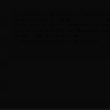
Hoogwaardige isolatie met optimale isolatieeigensc
Vormvast, vochtbestendig, duurzaam en met een lang
Extrusieverdicht oppervlak voorzien van een gewafeld
Hoge druksterkte van 300 kPa en treksterkte loodrecht 
Voorzien van rechte kanten rondom
Kan direct voorzien worden van een pleisterlaag