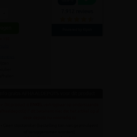
Out of 10
7.912 reviews
+
wagen
Powered by Kiyoh
 = 130
hulp
 reviews
ijzen
culier
 afhalen
Info gratis AFHAALDEPOTS voor dit product
✓ Dit product is
ENKEL
verkrijgbaar op onderstaande
afhaaldepot(s) (! dit betekent niet dat het artikel op al
deze depots nu voorradig is)
• Geen stockartikel (bestelling kan niet geannuleerd
of teruggenomen worden!)