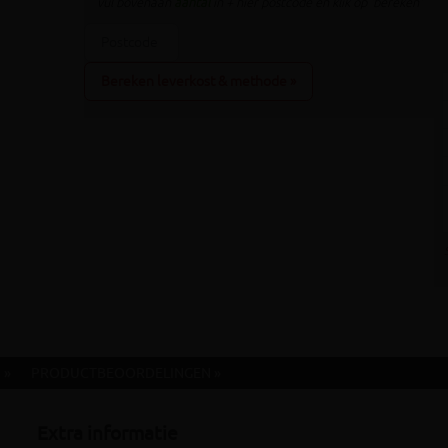
vul bovenaan
aantal
in + hier postcode en klik op 'bereken'
Bereken leverkost & methode »
 »
PRODUCTBEOORDELINGEN »
Extra informatie