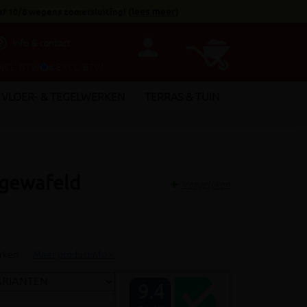
af 10/8 wegens zomersluiting!
(
lees meer
)
person
utline
Info & contact
INCL. BTW
€ EXCL. BTW
VLOER- & TEGELWERKEN
TERRAS & TUIN
 gewafeld
Vergelijken
erken
Meer productinfo »
9.4