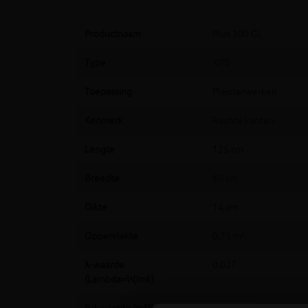
Productnaam
Plus 300 GL
Type
XPS
Toepassing
Pleisterwerken
Kenmerk
Rechte kanten
Lengte
125 cm
Breedte
60 cm
Dikte
14 cm
Oppervlakte
0,75 m²
λ-waarde
0,027
(Lambda=W/mk)