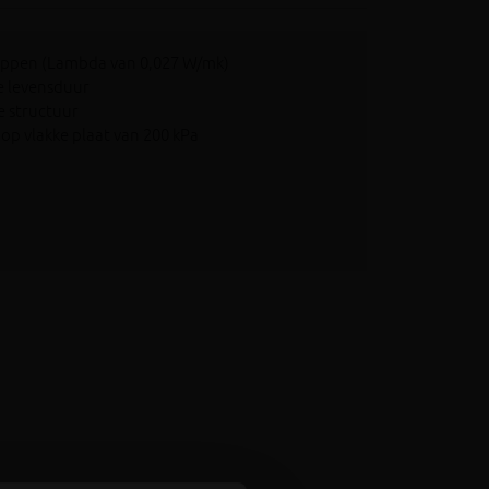
happen (Lambda van 0,027 W/mk)
e levensduur
e structuur
op vlakke plaat van 200 kPa