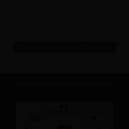
Wees de eerste hier een beoordeling te schrijven
edit
BEKIJK HIER ONZE KORTE INFO VIDEO'S