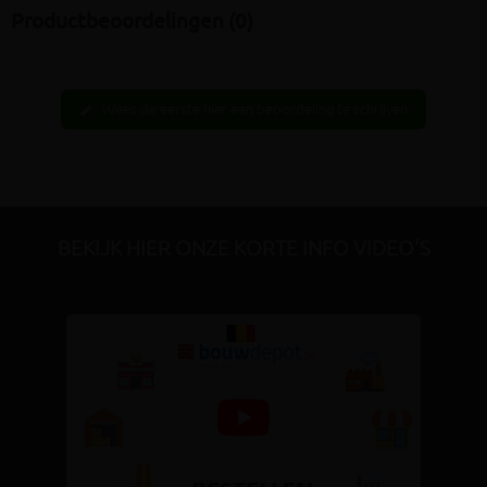
Productbeoordelingen (0)
Wees de eerste hier een beoordeling te schrijven
edit
BEKIJK HIER ONZE KORTE INFO VIDEO'S