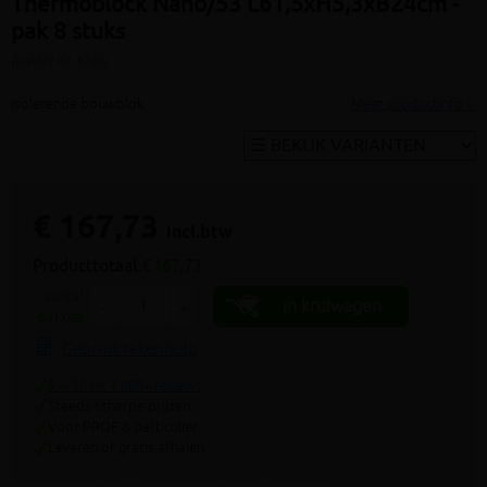
Thermoblock Nano/53 L61,5xH5,3xB24cm -
pak 8 stuks
(artikel ID: 3288)
Isolerende bouwblok
Meer productinfo »
€ 167,73
incl.btw
Producttotaal:
€ 167,73
aantal
In kruiwagen
-
+
pakken
Gebruik rekenhulp
9.4/10 uit 7.800+ reviews
Steeds scherpe prijzen
Voor PROF & particulier
Leveren of gratis afhalen