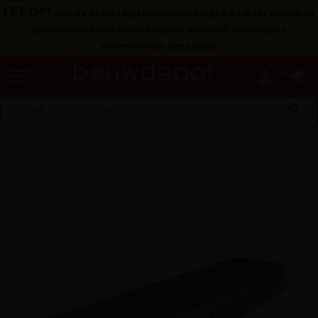
LET OP!
voor de depots Ingelmunster, Ichtegem en Ieper starten de
gecommuniceerde levertermijnen pas vanaf 10/8 wegens
zomersluiting!
(
lees meer
)
menu
person
search
Home
ISOLEREN
XPS isolatie
Thermoblock Nano/53 L61,5xH5,3