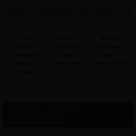
• Geen stockartikel (kan niet teruggenomen worden!)
• AFHALEN kan na
± 4 werkdagen
INDIEN voorradig bij leverancier m.u.v.
'depot leverancier - Ranst' waar afhalen al binnen 1 werkdag kan indien
op voorraad.
➥ Klik op een afhaaldepot voor praktische info afhalen
Aalst
Bekkevoort
Booischot
Evergem
Gent (haven)
Gentbrugge
Hoogstraten
Ichtegem
Ieper
Ingelmunster
Kampenhout
Leverancier - Ranst
Meise
Staat jouw gewenste afhaaldepot niet in bovenstaande lijst dan kan dit artikel daar
NOOIT gratis afgehaald worden
PRODUCTINFO »
EXTRA INFORMATIE »
AANVERWANTE PRODUCTEN »
PRODUCTBEOORDELINGEN »