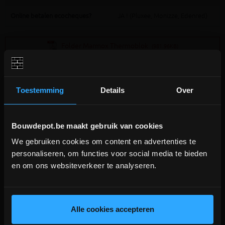
Online betalen ecocheques?
JA ! (Pluxee, Monizze, Edenred)
Folder Marmox Thermoblok
(981.96KB)
ATG-keuring Thermoblok
(474.85KB)
Toestemming
Details
Over
Bouwdepot.be maakt gebruik van cookies
We gebruiken cookies om content en advertenties te
DEPOT INGELMUNSTER EN
personaliseren, om functies voor social media te bieden
ICHTEGEM GESLOTEN!
Extra informatie
en om ons websiteverkeer te analyseren.
depot Ingelmunster en Ichtegem zijn nog
gesloten t.e.m. 9/8 wegens bouwverlof!
Marmox THERMOBLOCK® nano/53 is een gepatenteerde isolerende
bouwblok, bestaande uit een isolerend deel met een dikte van 47 mm,
lees hier meer!
waarvan de boven- en onderzijde bekleed is met een 3 mm dikke
Alle cookies accepteren
(nano)polymeercementmortel, gewapend met een dubbel