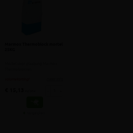
Marmox Thermoblock mortel
25KG
Mortel voor plaatsing Marmox
Thermoblokken
meer info
volumekorting!
€ 15,13
-
+
incl.btw
Vergelijken