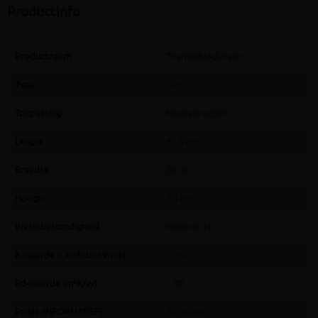
Productinfo
Productnaam
Thermoblock nano
Type
XPS
Toepassing
Koudebruggen
Lengte
61,5 cm
Breedte
24 cm
Hoogte
5,3 cm
Waterbestendigheid
Waterdicht
λ-waarde (Lambda=W/mk)
0,050
Rd-waarde (m²K/W)
1.00
Pallet (INFORMATIEF)
20 pakken