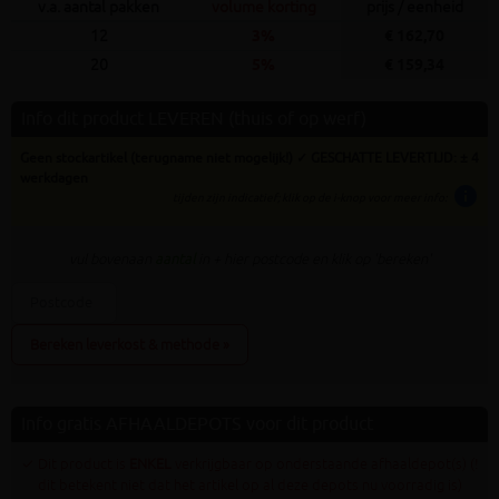
v.a. aantal pakken
volume korting
prijs / eenheid
12
3%
€ 162,70
20
5%
€ 159,34
Info dit product LEVEREN (thuis of op werf)
Geen stockartikel (terugname niet mogelijk!) ✓ GESCHATTE LEVERTIJD: ± 4
werkdagen
info
tijden zijn indicatief; klik op de i-knop voor meer info:
vul bovenaan
aantal
in + hier postcode en klik op 'bereken'
Bereken leverkost & methode »
Info gratis AFHAALDEPOTS voor dit product
✓ Dit product is
ENKEL
verkrijgbaar op onderstaande afhaaldepot(s) (!
dit betekent niet dat het artikel op al deze depots nu voorradig is)