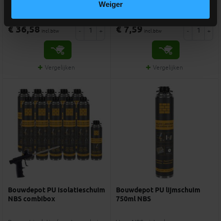
Weiger
meer info
meer info
volumekorting!
€ 36,58
€ 7,59
-
+
-
+
incl.btw
incl.btw
Vergelijken
Vergelijken
Bouwdepot PU isolatieschuim
Bouwdepot PU lijmschuim
NBS combibox
750ml NBS