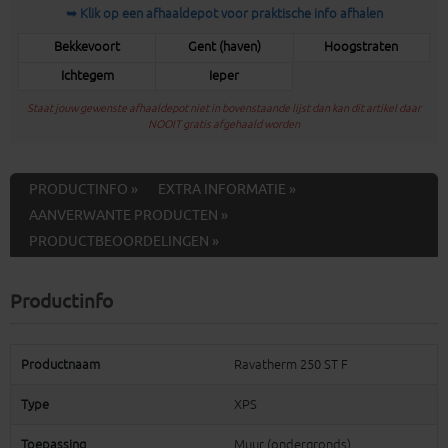
➥ Klik op een afhaaldepot voor praktische info afhalen
Bekkevoort
Gent (haven)
Hoogstraten
Ichtegem
Ieper
Staat jouw gewenste afhaaldepot niet in bovenstaande lijst dan kan dit artikel daar
NOOIT gratis afgehaald worden
PRODUCTINFO »
EXTRA INFORMATIE »
AANVERWANTE PRODUCTEN »
PRODUCTBEOORDELINGEN »
Productinfo
Productnaam
Ravatherm 250 ST F
Type
XPS
Toepassing
Muur (ondergronds)