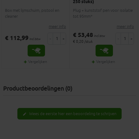
250 stuks)
Box met lijmschuim, pistool en
Plug + kunststof pen voor isolatie
cleaner
tot 95mm*
meer info
meer info
€ 53,48
incl.btw
€ 112,99
-
+
-
+
incl.btw
€ 0,20 /stuk
Vergelijken
Vergelijken
Productbeoordelingen (0)
Wees de eerste hier een beoordeling te schrijven
edit