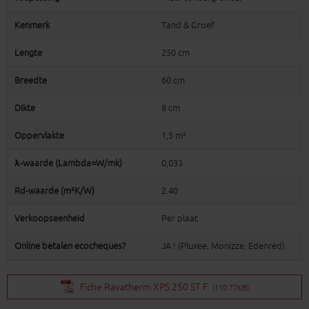
Kenmerk
Tand & Groef
Lengte
250 cm
Breedte
60 cm
Dikte
8 cm
Oppervlakte
1,5 m²
λ-waarde (Lambda=W/mk)
0,033
Rd-waarde (m²K/W)
2.40
Verkoopseenheid
Per plaat
Online betalen ecocheques?
JA ! (Pluxee, Monizze, Edenred)
Fiche Ravatherm XPS 250 ST F
(110.77KB)