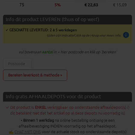
75
5%
€ 22,63
€ 15,09
Info dit product LEVEREN (thuis of op werf)
✓ GESCHATTE LEVERTIJD: 2 à 5 werkdagen
info
tijden zijn indicatief; klik op de i-knop voor meer info:
vul bovenaan
aantal
in + hier postcode en klik op 'bereken'
Bereken leverkost & methode »
Info gratis AFHAALDEPOTS voor dit product
✓ Dit product is
ENKEL
verkrijgbaar op onderstaande afhaaldepot(s) (!
dit betekent niet dat het artikel op al deze depots nu voorradig is)
•
Binnen 1 werkdag
na online bestelling ontvang je een
afhaalbevestiging INDIEN voorradig op het afhaaldepot.
✍
CHAT MET ONS
voor de actuele stock op onderstaande depot(s)