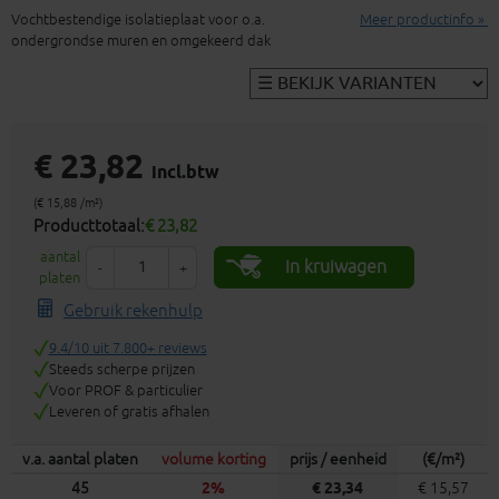
Vochtbestendige isolatieplaat voor o.a.
Meer productinfo »
ondergrondse muren en omgekeerd dak
€ 23,82
incl.btw
(€ 15,88 /m²)
Producttotaal:
€ 23,82
aantal
In kruiwagen
-
+
platen
Gebruik rekenhulp
9.4/10 uit 7.800+ reviews
Steeds scherpe prijzen
Voor PROF & particulier
Leveren of gratis afhalen
v.a. aantal platen
volume korting
prijs / eenheid
(€/m²)
45
2%
€ 23,34
€ 15,57