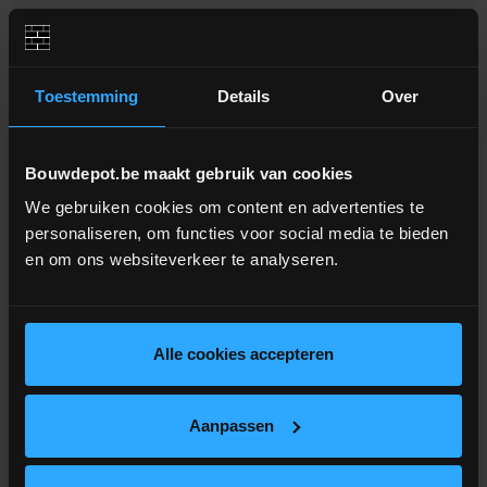
Aanverwante producten
Toestemming
Details
Over
V
G
G
R
A
T
I
S
E
R
Z
E
N
D
I
N
Bouwdepot.be maakt gebruik van cookies
We gebruiken cookies om content en advertenties te
personaliseren, om functies voor social media te bieden
en om ons websiteverkeer te analyseren.
Alle cookies accepteren
1 review
BAHCO isolatiezaag
Bouwdepot PU isolatieschuim
750ml NBS
Aanpassen
Geschikt voor alle soorten isolatie
Isolatie-/montageschuim voor
NBS pistool