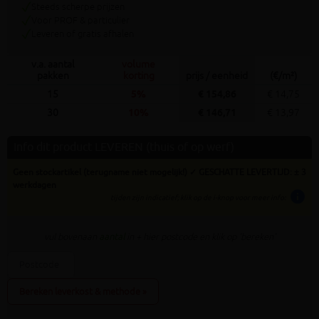
Steeds scherpe prijzen
Voor PROF & particulier
Leveren of gratis afhalen
v.a. aantal
volume
pakken
korting
prijs / eenheid
(€/m²)
15
5%
€ 154,86
€ 14,75
30
10%
€ 146,71
€ 13,97
Info dit product LEVEREN (thuis of op werf)
Geen stockartikel (terugname niet mogelijk!) ✓ GESCHATTE LEVERTIJD: ± 3
werkdagen
info
tijden zijn indicatief; klik op de i-knop voor meer info:
vul bovenaan
aantal
in + hier postcode en klik op 'bereken'
Bereken leverkost & methode »