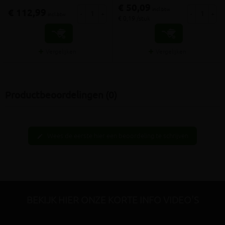
€ 50,09
incl.btw
€ 112,99
-
+
-
+
incl.btw
€ 0,19 /stuk
Vergelijken
Vergelijken
Productbeoordelingen (0)
Wees de eerste hier een beoordeling te schrijven
edit
BEKIJK HIER ONZE KORTE INFO VIDEO'S