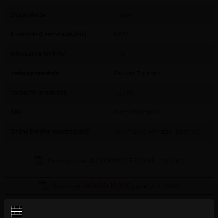
Oppervlakte
1,56 m²
λ-waarde (Lambda=W/mk)
0,035
Rd-waarde (m²K/W)
1.75
Verkoopseenheid
Pak van 7 platen
Totaal m² in een pak
10,5 m²
EAN
4025345015812
Online betalen ecocheques?
JA ! (Pluxee, Monizze, Edenred)
Productfiche JACKODUR KF 300 NF
(364.54KB)
Brochure JACKODUR XPS gamma
(1.29MB)