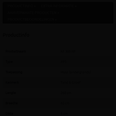
PRODUCTINFO »
EXTRA INFORMATIE »
AANVERWANTE PRODUCTEN »
PRODUCTBEOORDELINGEN »
Productinfo
Productnaam
KF 300 NF
Type
XPS
Toepassing
Muur (ondergronds)
Kenmerk
Tand & Groef
Lengte
260 cm
Breedte
60 cm
Dikte
6 cm