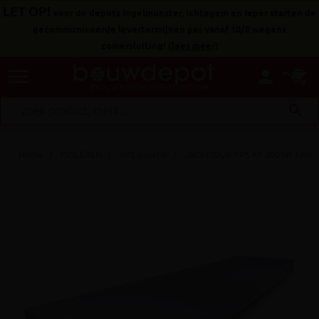
LET OP!
voor de depots Ingelmunster, Ichtegem en Ieper starten de
gecommuniceerde levertermijnen pas vanaf 10/8 wegens
zomersluiting!
(
lees meer
)
menu
person
search
Home
ISOLEREN
XPS isolatie
JACKODUR XPS KF 300 NF tand&g