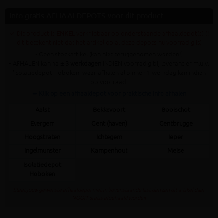
Info gratis AFHAALDEPOTS voor dit product
✓ Dit product is
ENKEL
verkrijgbaar op onderstaande afhaaldepot(s) (!
dit betekent niet dat het artikel op al deze depots nu voorradig is)
• Geen stockartikel (kan niet teruggenomen worden!)
• AFHALEN kan na
± 3 werkdagen
INDIEN voorradig bij leverancier m.u.v.
'isolatiedepot Hoboken' waar afhalen al binnen 1 werkdag kan indien
op voorraad.
➥ Klik op een afhaaldepot voor praktische info afhalen
Aalst
Bekkevoort
Booischot
Evergem
Gent (haven)
Gentbrugge
Hoogstraten
Ichtegem
Ieper
Ingelmunster
Kampenhout
Meise
Isolatiedepot
Hoboken
Staat jouw gewenste afhaaldepot niet in bovenstaande lijst dan kan dit artikel daar
NOOIT gratis afgehaald worden