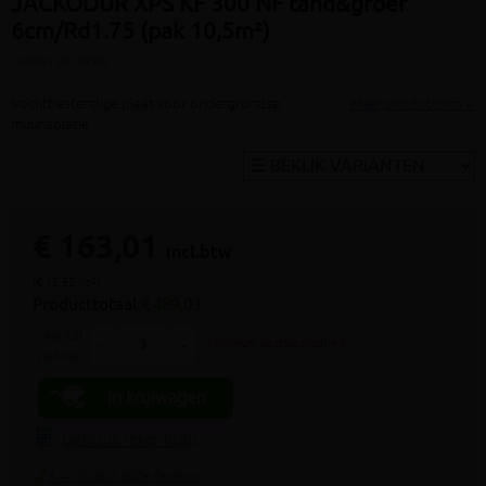
JACKODUR XPS KF 300 NF tand&groef
6cm/Rd1.75 (pak 10,5m²)
(artikel ID: 4498)
Vochtbestendige plaat voor ondergrondse
Meer productinfo »
muurisolatie
€ 163,01
incl.btw
(€ 15,52 /m²)
Producttotaal:
€ 489,03
aantal
Minimum bestelaantal = 3
-
+
pakken
In kruiwagen
Gebruik rekenhulp
9.4/10 uit 7.800+ reviews