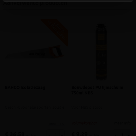
Aanverwante producten
V
G
G
R
A
T
I
S
E
R
Z
E
N
D
I
N
BAHCO isolatiezaag
Bouwdepot PU lijmschuim
750ml NBS
Geschikt voor alle soorten isolatie
Voor NBS pistool
meer info
meer info
volumekorting!
€ 36,58
€ 9,29
-
+
-
+
incl.btw
incl.btw