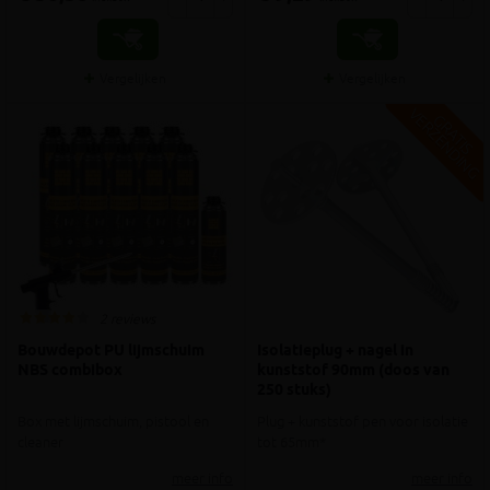
Vergelijken
Vergelijken
V
G
G
R
A
T
I
S
E
R
Z
E
N
D
I
N
2 reviews
Bouwdepot PU lijmschuim
Isolatieplug + nagel in
NBS combibox
kunststof 90mm (doos van
250 stuks)
Box met lijmschuim, pistool en
Plug + kunststof pen voor isolatie
cleaner
tot 65mm*
meer info
meer info