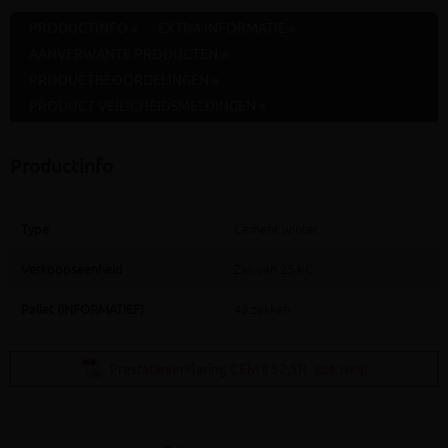
PRODUCTINFO »
EXTRA INFORMATIE »
AANVERWANTE PRODUCTEN »
PRODUCTBEOORDELINGEN »
PRODUCT VEILIGHEIDSMELDINGEN »
Productinfo
Type
Cement winter
Verkoopseenheid
Zak van 25 KG
Pallet (INFORMATIEF)
48 zakken
Prestatieverklaring CEM II 52,5R
(809.39KB)