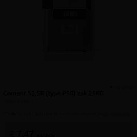
Vergelijken
Cement 52,5R (type P50) zak 25KG
(artikel ID: 1181)
CEM II/A-LL 52,5 R grijs (snel hardende winter-cement)
Meer productinfo »
€ 7,47
incl.btw