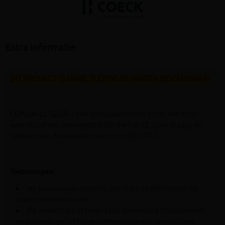
Extra informatie
DIT PRODUCT IS ENKEL TIJDENS DE WINTER BESCHIKBAAR!
CEM II/A-LL 52,5R is een composietcement met een hoge
weerstand een aanvangsterkte die het CE label draagt en
voldoet aan de vereisten van norm EN 197-1.
Toepassingen:
mortels, pleisters en dekvloeren bij
het aanmaken van
lagere temperaturen.
Dit cement vindt tevens zijn toepassing in beton met
middelmatige tot hoge sterkteklasse d
at normaal moet