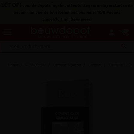
LET OP!
voor de depots Ingelmunster, Ichtegem en Ieper starten de
gecommuniceerde levertermijnen pas vanaf 10/8 wegens
zomersluiting!
(
lees meer
)
menu
person
search
Home
RUWBOUW
Cement & beton
Cement
Cement 52,5R 