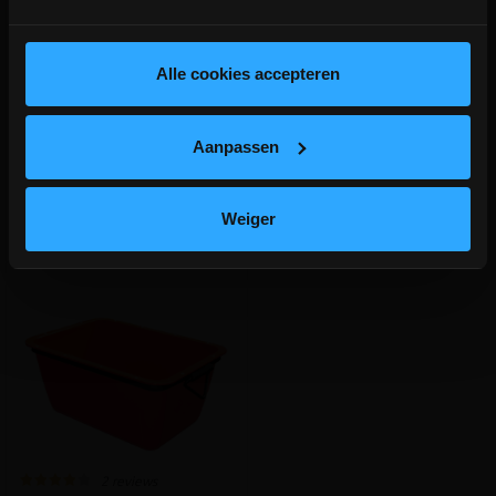
25KG
20KG
depot Ingelmunster en Ichtegem zijn nog
gesloten t.e.m. 9/8 wegens bouwverlof!
Cement klasse CEM II/C-M 32,5 R
CEM II/B-LL 42,5 N witte cement
lees hier meer!
Alle cookies accepteren
grijs
meer info
meer info
volumekorting!
volumekorting!
Aanpassen
€ 6,67
€ 11,14
-
+
-
+
incl.btw
incl.btw
Weiger
Vergelijken
Vergelijken
2 reviews