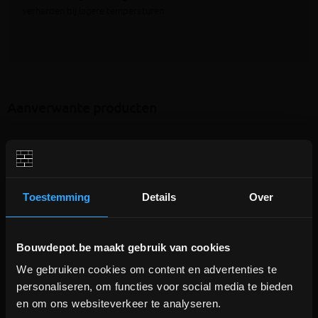
verharden bij lagere temperaturen
Aanverwante producten
Toestemming
Details
Over
Bouwdepot.be maakt gebruik van cookies
We gebruiken cookies om content en advertenties te
DEPOT INGELMUNSTER EN
personaliseren, om functies voor social media te bieden
5 reviews
ICHTEGEM GESLOTEN!
en om ons websiteverkeer te analyseren.
Cement 32,5R in plastiek zak
Cement wit 42,5N CEM II/B-LL