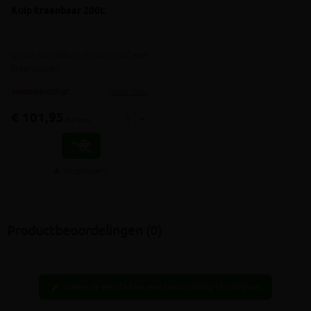
Kuip kraanbaar 200L
Grote mortelkuip in kunststof met
kraanlussen
meer info
volumekorting!
€ 101,95
-
+
incl.btw
Vergelijken
Productbeoordelingen (0)
Wees de eerste hier een beoordeling te schrijven
edit