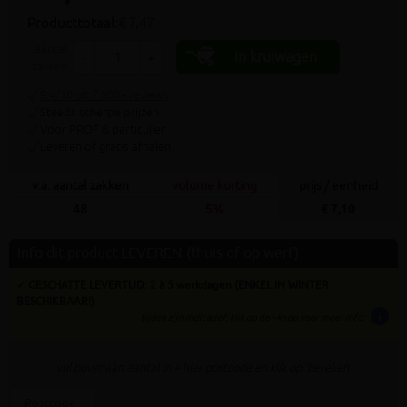
Producttotaal:
€ 7,47
aantal
In kruiwagen
-
+
zakken
9.4/10 uit 7.800+ reviews
Steeds scherpe prijzen
Voor PROF & particulier
Leveren of gratis afhalen
v.a. aantal zakken
volume korting
prijs / eenheid
48
5%
€ 7,10
Info dit product LEVEREN (thuis of op werf)
✓ GESCHATTE LEVERTIJD: 2 à 5 werkdagen (ENKEL IN WINTER
BESCHIKBAAR!)
info
tijden zijn indicatief; klik op de i-knop voor meer info:
vul bovenaan
aantal
in + hier postcode en klik op 'bereken'