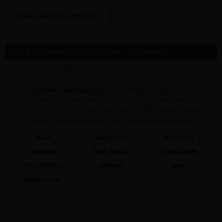
Bereken leverkost & methode »
Info gratis AFHAALDEPOTS voor dit product
✓ Dit product is
ENKEL
verkrijgbaar op onderstaande afhaaldepot(s) (!
dit betekent niet dat het artikel op al deze depots nu voorradig is)
•
Binnen 1 werkdag
na online bestelling ontvang je een
afhaalbevestiging INDIEN voorradig op het afhaaldepot.
✍
CHAT MET ONS
voor de actuele stock op onderstaande depot(s)
➥ Klik op een afhaaldepot voor praktische info afhalen
Aalst
Bekkevoort
Booischot
Evergem
Gent (haven)
Gentbrugge
Hoogstraten
Ichtegem
Ieper
Ingelmunster
Staat jouw gewenste afhaaldepot niet in bovenstaande lijst dan kan dit artikel daar
NOOIT gratis afgehaald worden