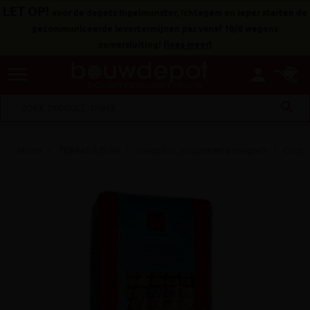
LET OP!
voor de depots Ingelmunster, Ichtegem en Ieper starten de
gecommuniceerde levertermijnen pas vanaf 10/8 wegens
zomersluiting!
(
lees meer
)
menu
person
search
Home
TERRAS & TUIN
Voegzand, polymeren & voegsels
Compak