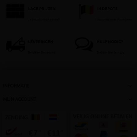
LAGE PRIJZEN
14 DEPOTS
Je betaalt nooit te veel!
Verspreid over Vlaanderen
LEVERINGEN
HULP NODIG?
België en Nederland
Stel dan hier je vraag

INFORMATIE

MIJN ACCOUNT