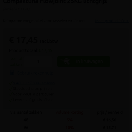
Compaktuna Flowjoint 25KG lichtgrijs
(artikel ID: 1194)
Krimparme voegmortel voor kasseien en klinkers
Meer productinfo »
€ 17,45
incl.btw
Producttotaal:
€ 17,45
aantal
In kruiwagen
-
+
zakken
Gebruik rekenhulp
9.4/10 uit 7.800+ reviews
Steeds scherpe prijzen
Voor PROF & particulier
Leveren of gratis afhalen
v.a. aantal zakken
volume korting
prijs / eenheid
48
5%
€ 16,58
96
10%
€ 15,71