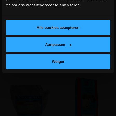
ICHTEGEM GESLOTEN!
en om ons websiteverkeer te analyseren.
depot Ingelmunster en Ichtegem zijn nog
gesloten t.e.m. 9/8 wegens bouwverlof!
lees hier meer!
Alle cookies accepteren
Aanpassen
Aanverwante producten
Weiger