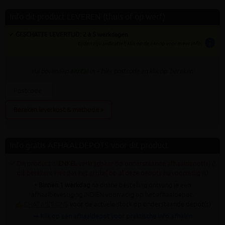
Info dit product LEVEREN (thuis of op werf)
✓ GESCHATTE LEVERTIJD: 2 à 5 werkdagen
info
tijden zijn indicatief; klik op de i-knop voor meer info:
vul bovenaan
aantal
in + hier postcode en klik op 'bereken'
Bereken leverkost & methode »
Info gratis AFHAALDEPOTS voor dit product
✓ Dit product is
ENKEL
verkrijgbaar op onderstaande afhaaldepot(s) (!
dit betekent niet dat het artikel op al deze depots nu voorradig is)
•
Binnen 1 werkdag
na online bestelling ontvang je een
afhaalbevestiging INDIEN voorradig op het afhaaldepot.
✍
CHAT MET ONS
voor de actuele stock op onderstaande depot(s)
➥ Klik op een afhaaldepot voor praktische info afhalen