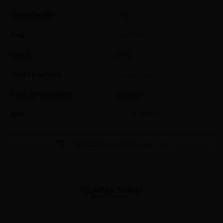
Kleurenfamiliie
Grijs
Kleur
Grijs (licht)
Inhoud
25 KG
Verkoopseenheid
Zak van 25 KG
Pallet (INFORMATIEF)
48 zakken
EAN
5411574670257
Productfiche Flowjoint
(483.01KB)