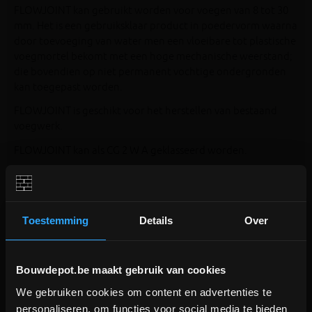
FLOWJOINT kan gebruikt worden voor voegen van 8 tot 30
mm. Het is een gebruiksklaar product in poedervorm waarna
door toevoeging van water men een vloeibare tot plastische
voegmortel bekomt met een hoge mechanische weerstand;
die bovendien op niet permanent vochtige ondergronden
kan toegepast worden.
FLOWJOINT is geschikt voor het herstellen van bestaand
voegwerk.
FLOWJOINT kan als CG 2 W A geklasseerd worden.
Bereken
hier
je benodigde hoeveelheid.
Toestemming
Details
Over
Bouwdepot.be maakt gebruik van cookies
We gebruiken cookies om content en advertenties te
DEPOT INGELMUNSTER EN
personaliseren, om functies voor social media te bieden