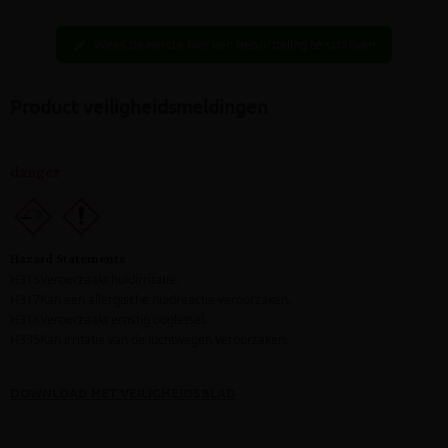
Wees de eerste hier een beoordeling te schrijven
edit
Product veiligheidsmeldingen
DOWNLOAD HET VEILIGHEIDSBLAD