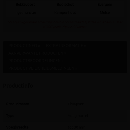
Bekkevoort
Booischot
Evergem
Ingelmunster
Kampenhout
Meise
Staat jouw gewenste afhaaldepot niet in bovenstaande lijst dan kan dit artikel daar
NOOIT gratis afgehaald worden
PRODUCTINFO »
EXTRA INFORMATIE »
AANVERWANTE PRODUCTEN »
PRODUCTBEOORDELINGEN »
PRODUCT VEILIGHEIDSMELDINGEN »
Productinfo
Productnaam
Flowjoint
Type
Voegmortel
Voegbreedte
tot 30 mm