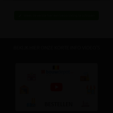
Wees de eerste hier een beoordeling te schrijven
edit
BEKIJK HIER ONZE KORTE INFO VIDEO'S