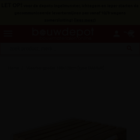
LET OP!
voor de depots Ingelmunster, Ichtegem en Ieper starten de
gecommuniceerde levertermijnen pas vanaf 10/8 wegens
zomersluiting!
(
lees meer
)
menu
person
search
Home
Waarborgpallet 100x120cm [type DIAMUR]