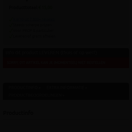
Producttotaal:
€ 15,00
9.4/10 uit 7.800+ reviews
Steeds scherpe prijzen
Voor PROF & particulier
Leveren of gratis afhalen
Info dit product LEVEREN (thuis of op werf)
SORRY, DIT ARTIKEL KAN JE (MOMENTEEL) NIET BESTELLEN
PRODUCTINFO »
EXTRA INFORMATIE »
PRODUCTBEOORDELINGEN »
Productinfo