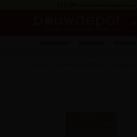
LET OP!
voor de depots Ingelmunster,
BOUWMARKT
RUWBOUW
ISOLEREN
Home
RIOLERING & AFWATERING
Afvoergoten
keyboard