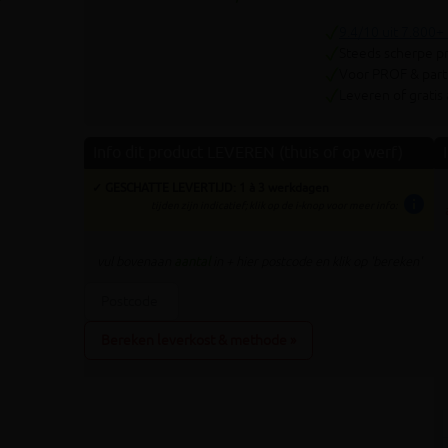
Volgende
9.4/10 uit 7.800+
Steeds scherpe pr
Voor PROF & parti
Leveren of gratis
Info dit product LEVEREN (thuis of op werf)
✓ GESCHATTE LEVERTIJD: 1 à 3 werkdagen
info
tijden zijn indicatief; klik op de i-knop voor meer info:
vul bovenaan
aantal
in + hier postcode en klik op 'bereken'
Bereken leverkost & methode »