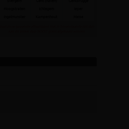
Evergem
Gent (haven)
Gentbrugge
Hoogstraten
Ichtegem
Ieper
Ingelmunster
Kampenhout
Meise
Staat jouw gewenste afhaaldepot niet in bovenstaande lijst dan
kan dit artikel daar NOOIT gratis afgehaald worden