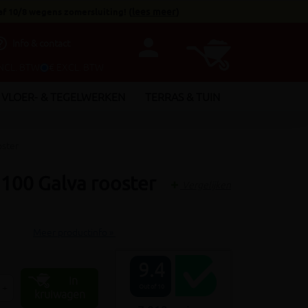
af 10/8 wegens zomersluiting!
(
lees meer
)
person
utline
Info & contact
INCL. BTW
€ EXCL. BTW
VLOER- & TEGELWERKEN
TERRAS & TUIN
oster
 100 Galva rooster
Vergelijken
Meer productinfo »
9.4
In
+
Out of 10
kruiwagen