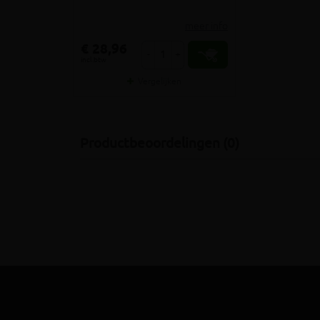
meer info
€ 28,96
-
+
incl.btw
Vergelijken
Productbeoordelingen (0)