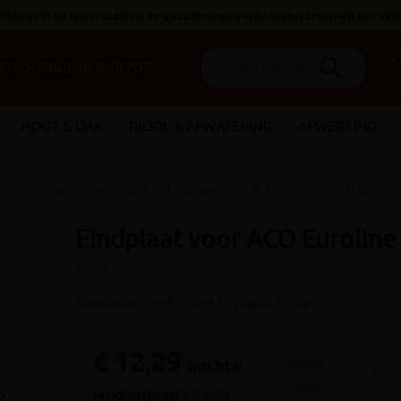
 Ichtegem en Ieper starten de gecommuniceerde levertermijnen pas van
help_o
search
€ 
HOUT & DAK
RIOOL & AFWATERING
AFWERKING
Standaard afvoergoten
Eindplaat voor ACO Euroline 100 Galva ro
Eindplaat voor ACO Euroline
(artikel ID: 1392)
Stopplaatje voor Euroline 100 Galva rooster
€ 12,29
incl.btw
aantal
-
stuks
_arrow_right
Producttotaal:
€ 12,29