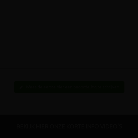
Wees de eerste hier een beoordeling te schrijven
edit
BEKIJK HIER ONZE KORTE INFO VIDEO'S