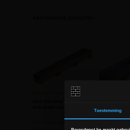
Aanverwante producten
1 review
1 rev
ACO Euroline 100
ACO Euroline 
Antraciet rooster
65
Toestemming
Rooster in gecoat staal, 10cm
Lijnafvoer in Ino
hoog
Bouwdepot.be maakt gebrui