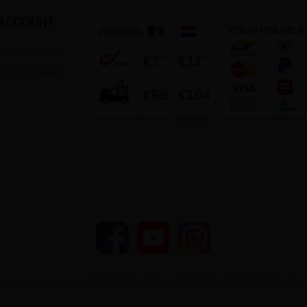
 ACCOUNT
 op je account
ount aanmaken
YouTube
Facebook
Instagram
| Industriepark-West 75, 9100 Sint-Niklaas (BE) | BTW BE0670.770.143 | 