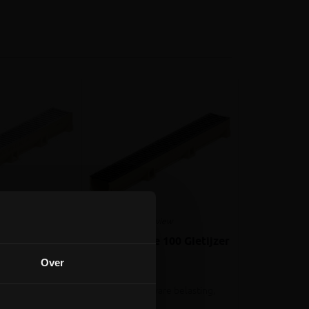
1 review
 100 Galva
ACO Euroline 100 Gietijzer
tloop
rooster
Over
nkt staal, 10cm
Rooster voor zware belasting,
10,2cm hoog