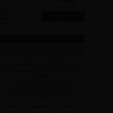
7.912 reviews
 reviews
ijzen
Powered by Kiyoh
culier
 afhalen
Info gratis AFHAALDEPOTS voor dit product
✓ Dit product is
ENKEL
verkrijgbaar op onderstaande
afhaaldepot(s) (! dit betekent niet dat het artikel op al
deze depots nu voorradig is)
•
Binnen 1 werkdag
na online bestelling ontvang je
een afhaalbevestiging INDIEN voorradig op het
afhaaldepot.
✍
CHAT MET ONS
voor de actuele stock op
onderstaande depot(s)
➥ Klik op een afhaaldepot voor praktische info
afhalen
Aalst
Bekkevoort
Booischot