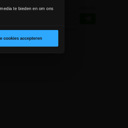
meer info
meer info
volumekorting!
 media te bieden en om ons
€ 82,50
+
-
+
incl.btw
gelijken
Vergelijken
le cookies accepteren