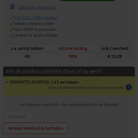
Gebruik rekenhulp
9.4/10 uit 7.800+ reviews
Steeds scherpe prijzen
Voor PROF & particulier
Leveren of gratis afhalen
v.a. aantal zakken
volume korting
prijs / eenheid
48
10%
€ 15,29
Info dit product LEVEREN (thuis of op werf)
✓ GESCHATTE LEVERTIJD: 2 à 5 werkdagen
info
tijden zijn indicatief; klik op de i-knop voor meer info:
vul bovenaan
aantal
in + hier postcode en klik op 'bereken'
Bereken leverkost & methode »