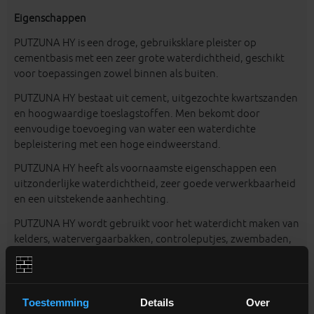
Eigenschappen
PUTZUNA HY is een droge, gebruiksklare pleister op
cementbasis met een zeer grote waterdichtheid, geschikt
voor toepassingen zowel binnen als buiten.
PUTZUNA HY bestaat uit cement, uitgezochte kwartszanden
en hoogwaardige toeslagstoffen. Men bekomt door
eenvoudige toevoeging van water een waterdichte
bepleistering met een hoge eindweerstand.
PUTZUNA HY heeft als voornaamste eigenschappen een
uitzonderlijke waterdichtheid, zeer goede verwerkbaarheid
en een uitstekende aanhechting.
PUTZUNA HY wordt gebruikt voor het waterdicht maken van
kelders, watervergaarbakken, controleputjes, zwembaden,
funderingsmuren, douches,... en voor het effenen van
verticale vlakken (metselwerk, betonconstructies).
Het uitvlakken van grote oppervlakten buiten (vb. gevels)
Toestemming
Details
Over
moet met PUTZUNA BA-W gebeuren (zie onderaan).