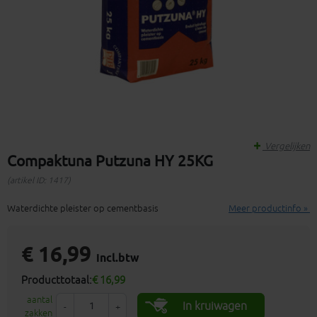
Vergelijken
Compaktuna Putzuna HY 25KG
(artikel ID: 1417)
Waterdichte pleister op cementbasis
Meer productinfo »
€ 16,99
incl.btw
Producttotaal:
€ 16,99
aantal
In kruiwagen
-
+
zakken