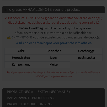
Info gratis AFHAALDEPOTS voor dit product
✓ Dit product is
ENKEL
verkrijgbaar op onderstaande afhaaldepot(s) (!
dit betekent niet dat het artikel op al deze depots nu voorradig is)
•
Binnen 1 werkdag
na online bestelling ontvang je een
afhaalbevestiging INDIEN voorradig op het afhaaldepot.
✍
CHAT MET ONS
voor de actuele stock op onderstaande depot(s)
➥ Klik op een afhaaldepot voor praktische info afhalen
Aalst
Booischot
Gentbrugge
Hoogstraten
Ieper
Ingelmunster
Kampenhout
Meise
Staat jouw gewenste afhaaldepot niet in bovenstaande lijst dan kan dit artikel daar
NOOIT gratis afgehaald worden
PRODUCTINFO »
EXTRA INFORMATIE »
AANVERWANTE PRODUCTEN »
PRODUCTBEOORDELINGEN »