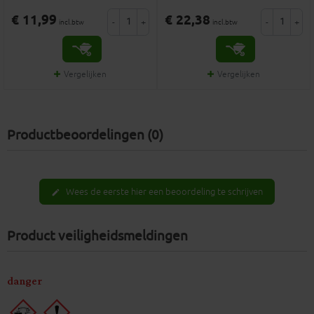
€ 11,99
€ 22,38
-
+
-
+
incl.btw
incl.btw
Vergelijken
Vergelijken
Productbeoordelingen (0)
Wees de eerste hier een beoordeling te schrijven
edit
Product veiligheidsmeldingen