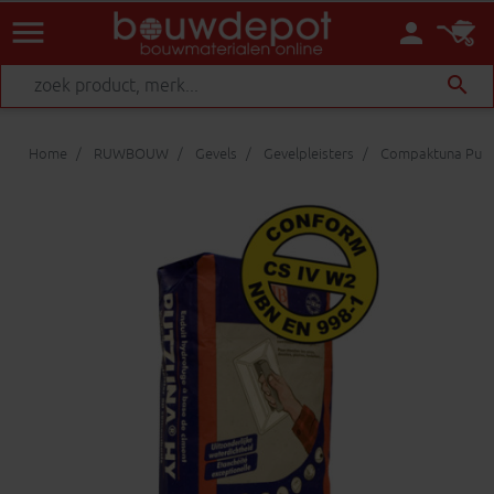
menu
person
search
Home
RUWBOUW
Gevels
Gevelpleisters
Compaktuna Putz