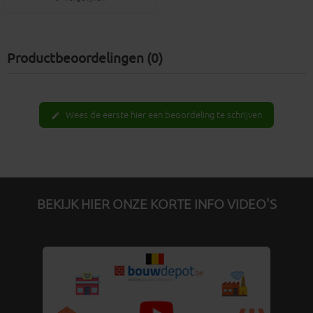
Productbeoordelingen (0)
Wees de eerste hier een beoordeling te schrijven
edit
BEKIJK HIER ONZE KORTE INFO VIDEO'S