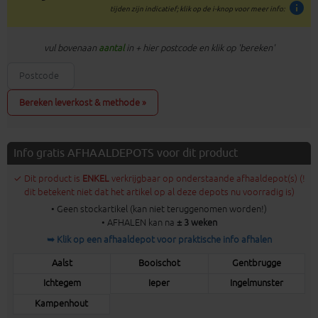
info
tijden zijn indicatief; klik op de i-knop voor meer info:
vul bovenaan
aantal
in + hier postcode en klik op 'bereken'
Bereken leverkost & methode »
Info gratis AFHAALDEPOTS voor dit product
✓ Dit product is
ENKEL
verkrijgbaar op onderstaande afhaaldepot(s) (!
dit betekent niet dat het artikel op al deze depots nu voorradig is)
• Geen stockartikel (kan niet teruggenomen worden!)
• AFHALEN kan na
± 3 weken
➥ Klik op een afhaaldepot voor praktische info afhalen
Aalst
Booischot
Gentbrugge
Ichtegem
Ieper
Ingelmunster
Kampenhout