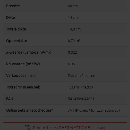
Breedte
60 cm
Dikte
14 cm
Totale dikte
14,8 cm
Oppervlakte
0,72 m²
λ-waarde (Lambda=W/mk)
0,022
Rd-waarde (m²K/W)
6.35
Verkoopseenheid
Pak van 2 platen
Totaal m² in een pak
1,43 m² (netto)
EAN
5414399044821
Online betalen ecocheques?
JA ! (Pluxee, Monizze, Edenred)
Productfiche uTHERM ATTIC CB
(1.03MB)