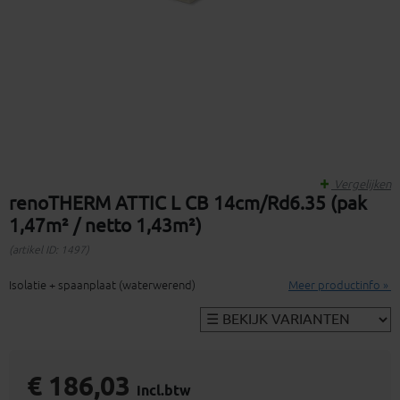
Vergelijken
renoTHERM ATTIC L CB 14cm/Rd6.35 (pak
1,47m² / netto 1,43m²)
(artikel ID: 1497)
Isolatie + spaanplaat (waterwerend)
Meer productinfo »
€ 186,03
incl.btw