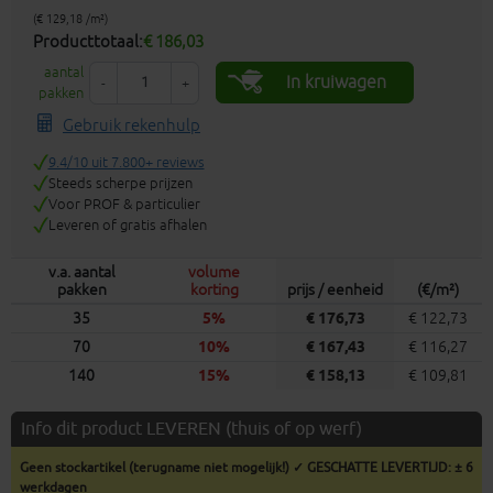
(€ 129,18 /m²)
Producttotaal:
€ 186,03
aantal
In kruiwagen
-
+
pakken
Gebruik rekenhulp
9.4/10 uit 7.800+ reviews
Steeds scherpe prijzen
Voor PROF & particulier
Leveren of gratis afhalen
v.a. aantal
volume
pakken
korting
prijs / eenheid
(€/m²)
35
5%
€ 176,73
€ 122,73
70
10%
€ 167,43
€ 116,27
140
15%
€ 158,13
€ 109,81
Info dit product LEVEREN (thuis of op werf)
Geen stockartikel (terugname niet mogelijk!) ✓ GESCHATTE LEVERTIJD: ± 6
werkdagen