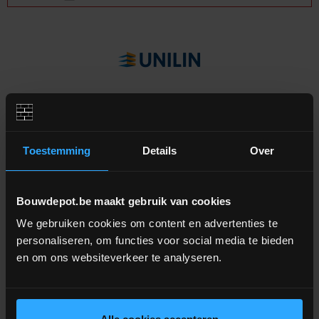
Extra informatie
Toestemming
Details
Over
Isolerende zolderelementen
Uitermate geschikt voor het na-isoleren van
zoldervloeren
Bouwdepot.be maakt gebruik van cookies
Drukvaste plaat (niet intensief beloopbaar)
We gebruiken cookies om content en advertenties te
Waterwerende spaanplaat 8mm dik
Tand- en groefsysteem (zowel de isolatie als de
personaliseren, om functies voor social media te bieden
spaanplaat)
en om ons websiteverkeer te analyseren.
Bruto afmetingen: 120,5 x 61,3 cm
Netto afmetingen: 118,9 x 60,2 cm