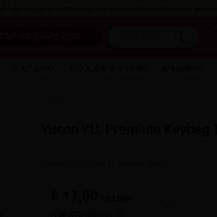
 Ichtegem en Ieper starten de gecommuniceerde levertermijnen pas van
help_o
search
€ 
HOUT & DAK
RIOOL & AFWATERING
AFWERKING
n roosters
Tegel/klinker-deksels
Yucon YU. Premium Keybag TWO
Yucon YU. Premium Keybag
(artikel ID: 1498)
Sleutelset voor Yucon 3.0 Premium deksel
€ 17,00
incl.btw
aantal
-
stuks
_arrow_right
Producttotaal:
€ 17,00