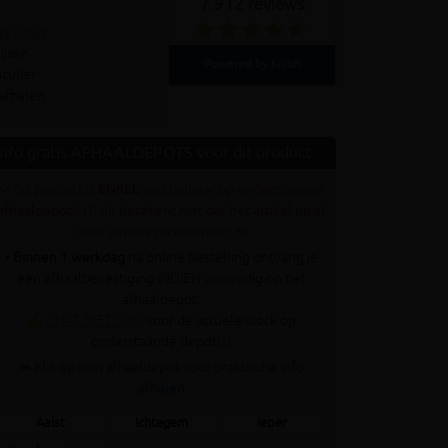
7.912 reviews
 reviews
ijzen
Powered by Kiyoh
culier
 afhalen
Info gratis AFHAALDEPOTS voor dit product
✓ Dit product is
ENKEL
verkrijgbaar op onderstaande
afhaaldepot(s) (! dit betekent niet dat het artikel op al
deze depots nu voorradig is)
•
Binnen 1 werkdag
na online bestelling ontvang je
een afhaalbevestiging INDIEN voorradig op het
afhaaldepot.
✍
CHAT MET ONS
voor de actuele stock op
onderstaande depot(s)
➥ Klik op een afhaaldepot voor praktische info
afhalen
Aalst
Ichtegem
Ieper