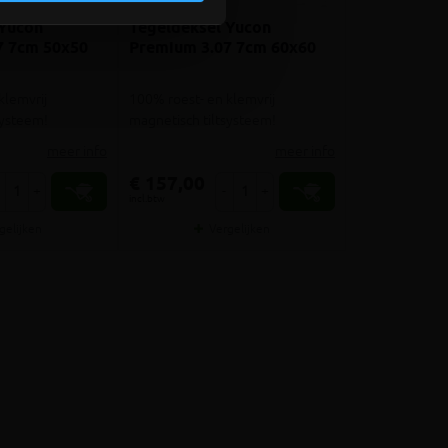
 Yucon
Tegeldeksel Yucon
7 7cm 50x50
Premium 3.07 7cm 60x60
klemvrij
100% roest- en klemvrij
systeem!
magnetisch tiltsysteem!
meer info
meer info
€ 157,00
+
-
+
incl.btw
gelijken
Vergelijken