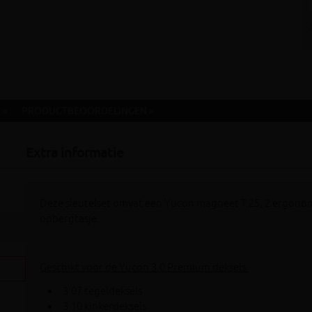
 »
PRODUCTBEOORDELINGEN »
Extra informatie
Deze sleutelset omvat een Yucon magneet T.25, 2 ergono
opbergtasje.
Geschikt voor de Yucon 3.0 Premium deksels:
3.07 tegeldeksels
3.10 kinkerdeksels