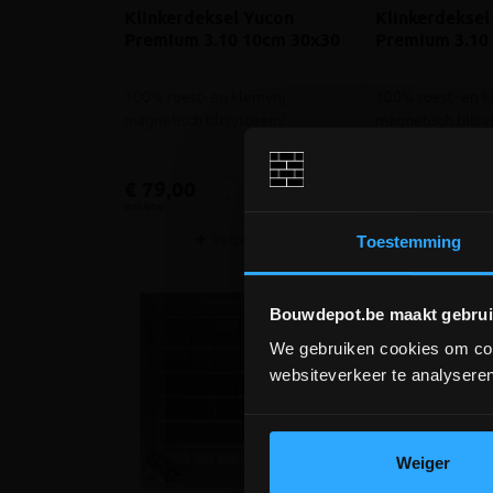
Klinkerdeksel Yucon
Klinkerdeksel
Premium 3.10 10cm 30x30
Premium 3.10
100% roest- en klemvrij
100% roest- en k
magnetisch tiltsysteem!
magnetisch tilts
meer info
€ 79,00
€ 101,00
-
+
-
incl.btw
incl.btw
Vergelijken
Verg
Toestemming
Bouwdepot.be maakt gebrui
We gebruiken cookies om cont
websiteverkeer te analyseren
Weiger