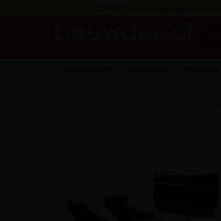
LET OP!
voor de depots Ingelmunster,
BOUWMARKT
RUWBOUW
ISOLEREN
Home
RIOLERING & AFWATERING
Putdeksels e
keyboard