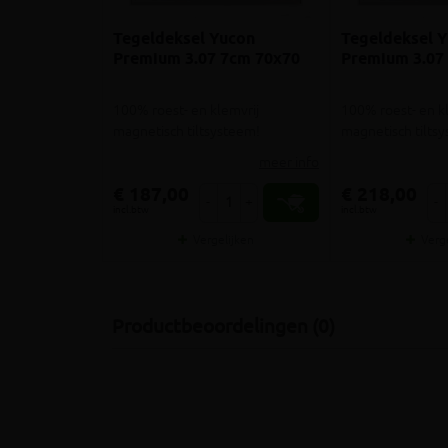
Tegeldeksel Yucon
Tegeldeksel 
Premium 3.07 7cm 70x70
Premium 3.07
100% roest- en klemvrij
100% roest- en k
magnetisch tiltsysteem!
magnetisch tilts
meer info
€ 187,00
€ 218,00
-
+
-
incl.btw
incl.btw
Vergelijken
Verg
Productbeoordelingen (0)