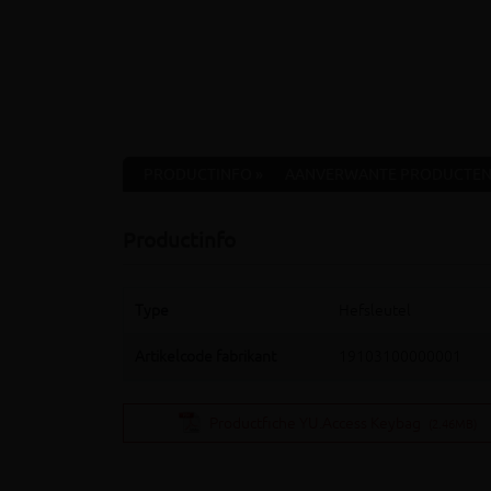
PRODUCTINFO »
AANVERWANTE PRODUCTEN
Productinfo
Type
Hefsleutel
Artikelcode fabrikant
19103100000001
Productfiche YU.Access Keybag
(2.46MB)