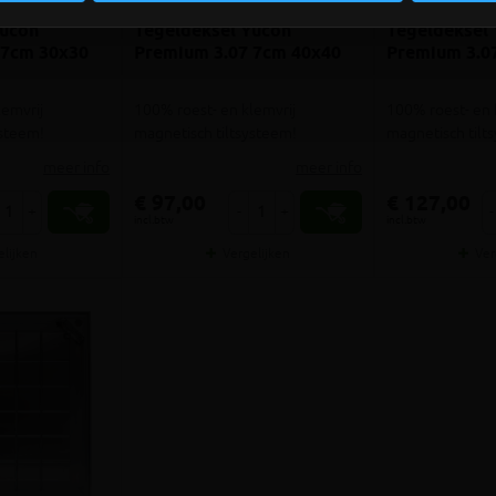
Yucon
Tegeldeksel Yucon
Tegeldeksel
 7cm 30x30
Premium 3.07 7cm 40x40
Premium 3.0
lemvrij
100% roest- en klemvrij
100% roest- en 
ysteem!
magnetisch tiltsysteem!
magnetisch tilt
meer info
meer info
€ 97,00
€ 127,00
+
-
+
-
incl.btw
incl.btw
elijken
Vergelijken
Ver