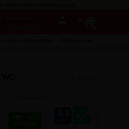
af 10/8 wegens zomersluiting!
(
lees meer
)
person
utline
Info & contact
INCL. BTW
€ EXCL. BTW
VLOER- & TEGELWERKEN
TERRAS & TUIN
 TWO
Vergelijken
Meer productinfo »
9.4
In
+
Out of 10
kruiwagen