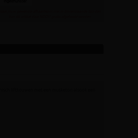
Ingelmunster
Staat jouw gewenste afhaaldepot niet in bovenstaande lijst dan
kan dit artikel daar NOOIT gratis afgehaald worden
misch lifttouwen met een musketon alsook een