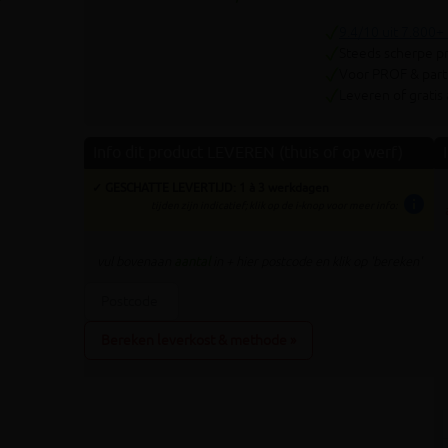
Volgende
9.4/10 uit 7.800+
Steeds scherpe pr
Voor PROF & parti
Leveren of gratis
Info dit product LEVEREN (thuis of op werf)
✓ GESCHATTE LEVERTIJD: 1 à 3 werkdagen
info
tijden zijn indicatief; klik op de i-knop voor meer info:
vul bovenaan
aantal
in + hier postcode en klik op 'bereken'
Bereken leverkost & methode »