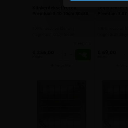
Klinkerdeksel Yucon
Tegeldeksel 
Premium 3.10 10cm 80x80
Premium 3.07
100% roest- en klemvrij
100% roest- en k
magnetisch tiltsysteem!
magnetisch tilts
meer info
€ 256,00
€ 69,00
-
+
-
incl.btw
incl.btw
Vergelijken
Verg