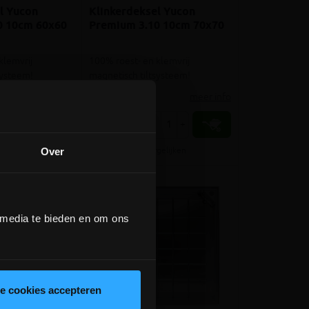
l Yucon
Klinkerdeksel Yucon
0 10cm 60x60
Premium 3.10 10cm 70x70
klemvrij
100% roest- en klemvrij
systeem!
magnetisch tiltsysteem!
meer info
meer info
€ 214,00
+
-
+
incl.btw
gelijken
Vergelijken
Over
 media te bieden en om ons
le cookies accepteren