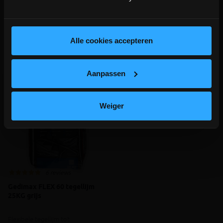
depot Ingelmunster en Ichtegem zijn nog
gesloten t.e.m. 9/8 wegens bouwverlof!
lees hier meer!
Alle cookies accepteren
Aanverwante producten
Aanpassen
Weiger
6 reviews
Gedimax FLEX 60 tegellijm
25KG grijs
Flexibele tegellijm tot