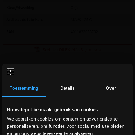
Kleur/Afwerking
Grijs
Artikelcode fabrikant
AKWS 125 G
EAN
4011832038792
Schluter DILEX-AKWS
(358.16KB)
Toestemming
Details
Over
Extra informatie
Bouwdepot.be maakt gebruik van cookies
We gebruiken cookies om content en advertenties te
DEPOT INGELMUNSTER EN
®
Schlüter
-DILEX-AKWS is een bewegingsprofiel met aluminium
personaliseren, om functies voor social media te bieden
ICHTEGEM GESLOTEN!
bevestigingsvlakken welke met een bewegingszone van zachte kunsstof
en om ons websiteverkeer te analyseren.
verbonden zijn.