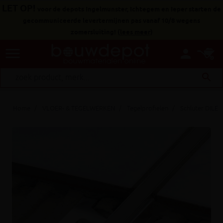
LET OP!
voor de depots Ingelmunster, Ichtegem en Ieper starten de
gecommuniceerde levertermijnen pas vanaf 10/8 wegens
zomersluiting!
(
lees meer
)
menu
person
search
Home
VLOER- & TEGELWERKEN
Tegelprofielen
Schluter DILEX