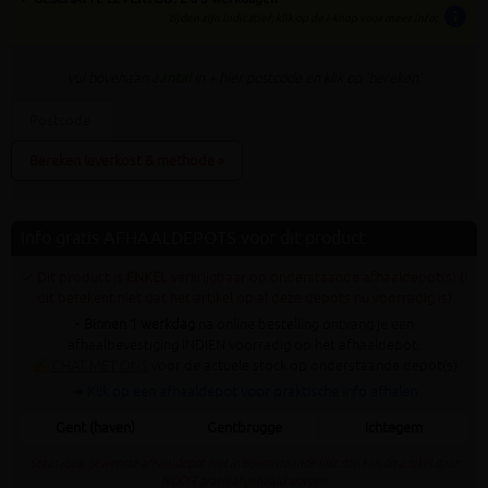
info
tijden zijn indicatief; klik op de i-knop voor meer info:
vul bovenaan
aantal
in + hier postcode en klik op 'bereken'
Bereken leverkost & methode »
Info gratis AFHAALDEPOTS voor dit product
✓ Dit product is
ENKEL
verkrijgbaar op onderstaande afhaaldepot(s) (!
dit betekent niet dat het artikel op al deze depots nu voorradig is)
•
Binnen 1 werkdag
na online bestelling ontvang je een
afhaalbevestiging INDIEN voorradig op het afhaaldepot.
✍
CHAT MET ONS
voor de actuele stock op onderstaande depot(s)
➥ Klik op een afhaaldepot voor praktische info afhalen
Gent (haven)
Gentbrugge
Ichtegem
Staat jouw gewenste afhaaldepot niet in bovenstaande lijst dan kan dit artikel daar
NOOIT gratis afgehaald worden