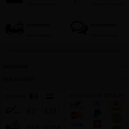
Je betaalt nooit te veel!
Verspreid over Vlaanderen
LEVERINGEN
HULP NODIG?
België en Nederland
Stel dan hier je vraag

INFORMATIE

MIJN ACCOUNT