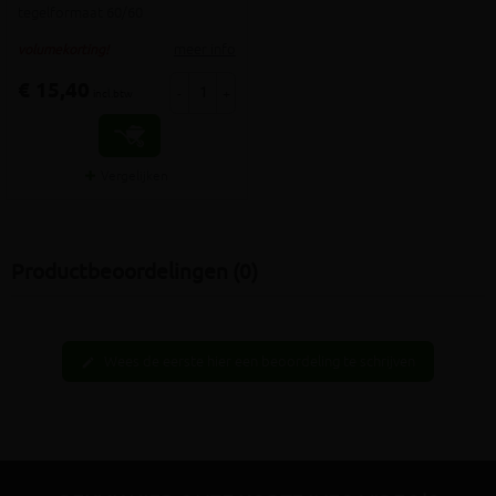
tegelformaat 60/60
meer info
volumekorting!
€ 15,40
-
+
incl.btw
Vergelijken
Productbeoordelingen (0)
Wees de eerste hier een beoordeling te schrijven
edit