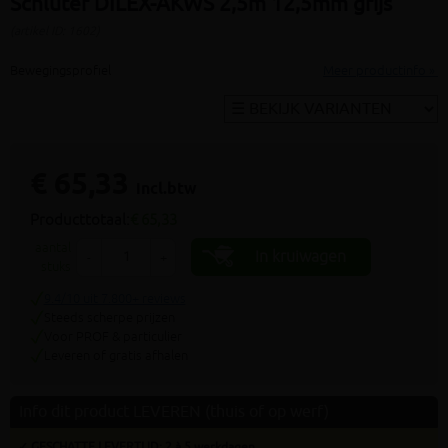
Schluter DILEX-AKWS 2,5m 12,5mm grijs
(artikel ID: 1602)
Bewegingsprofiel
Meer productinfo »
€ 65,33
incl.btw
Producttotaal:
€ 65,33
aantal
In kruiwagen
-
+
stuks
9.4/10 uit 7.800+ reviews
Steeds scherpe prijzen
Voor PROF & particulier
Leveren of gratis afhalen
Info dit product LEVEREN (thuis of op werf)
✓ GESCHATTE LEVERTIJD: 2 à 5 werkdagen