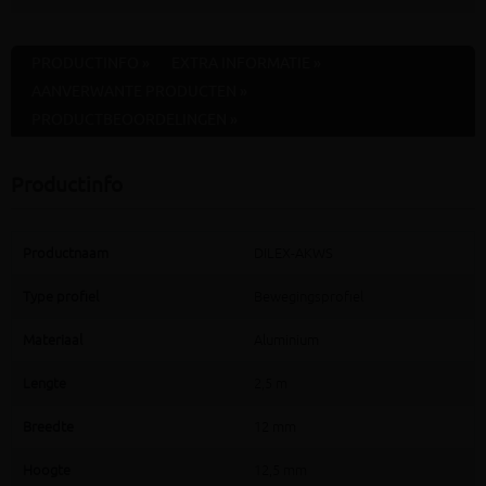
PRODUCTINFO »
EXTRA INFORMATIE »
AANVERWANTE PRODUCTEN »
PRODUCTBEOORDELINGEN »
Productinfo
Productnaam
DILEX-AKWS
Type profiel
Bewegingsprofiel
Materiaal
Aluminium
Lengte
2,5 m
Breedte
12 mm
Hoogte
12,5 mm