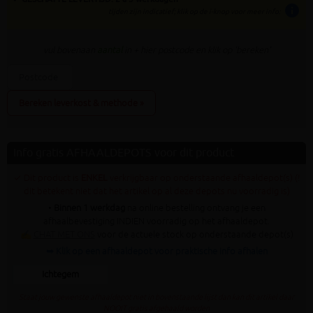
info
tijden zijn indicatief; klik op de i-knop voor meer info:
vul bovenaan
aantal
in + hier postcode en klik op 'bereken'
Bereken leverkost & methode »
Info gratis AFHAALDEPOTS voor dit product
✓ Dit product is
ENKEL
verkrijgbaar op onderstaande afhaaldepot(s) (!
dit betekent niet dat het artikel op al deze depots nu voorradig is)
•
Binnen 1 werkdag
na online bestelling ontvang je een
afhaalbevestiging INDIEN voorradig op het afhaaldepot.
✍
CHAT MET ONS
voor de actuele stock op onderstaande depot(s)
➥ Klik op een afhaaldepot voor praktische info afhalen
Ichtegem
Staat jouw gewenste afhaaldepot niet in bovenstaande lijst dan kan dit artikel daar
NOOIT gratis afgehaald worden