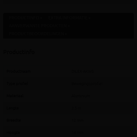
PRODUCTINFO »
EXTRA INFORMATIE »
AANVERWANTE PRODUCTEN »
PRODUCTBEOORDELINGEN »
Productinfo
Productnaam
DILEX-AKWS
Type profiel
Bewegingsprofiel
Materiaal
Aluminium
Lengte
2,5 m
Breedte
12 mm
Hoogte
14 mm