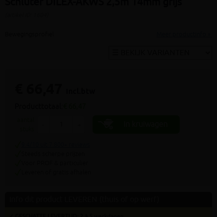
Schluter DILEX-AKWS 2,5m 14mm grijs
(artikel ID: 1604)
Bewegingsprofiel
Meer productinfo »
€ 66,47
incl.btw
Producttotaal:
€ 66,47
aantal
In kruiwagen
-
+
stuks
9.4/10 uit 7.800+ reviews
Steeds scherpe prijzen
Voor PROF & particulier
Leveren of gratis afhalen
Info dit product LEVEREN (thuis of op werf)
✓ GESCHATTE LEVERTIJD: 2 à 5 werkdagen