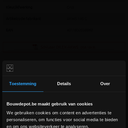
Kleur/Afwerking
Grijs
Artikelcode fabrikant
AKWS 140 G
EAN
4011832038860
Schluter DILEX-AKWS
(358.16KB)
Toestemming
Details
Over
Extra informatie
Bouwdepot.be maakt gebruik van cookies
We gebruiken cookies om content en advertenties te
DEPOT INGELMUNSTER EN
®
Schlüter
-DILEX-AKWS is een bewegingsprofiel met aluminium
personaliseren, om functies voor social media te bieden
ICHTEGEM GESLOTEN!
bevestigingsvlakken welke met een bewegingszone van zachte kunsstof
en om ons websiteverkeer te analyseren.
verbonden zijn.