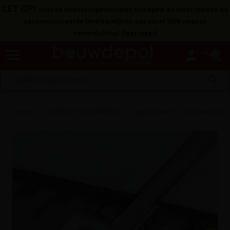
LET OP!
voor de depots Ingelmunster, Ichtegem en Ieper starten de
gecommuniceerde levertermijnen pas vanaf 10/8 wegens
zomersluiting!
(
lees meer
)
menu
person
search
Home
VLOER- & TEGELWERKEN
Tegelprofielen
Schluter DILE