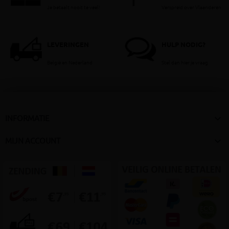
Je betaalt nooit te veel!
Verspreid over Vlaanderen
LEVERINGEN
HULP NODIG?
België en Nederland
Stel dan hier je vraag

INFORMATIE

MIJN ACCOUNT