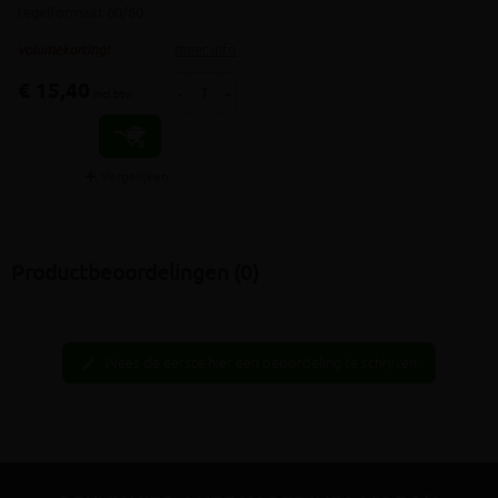
tegelformaat 60/60
meer info
volumekorting!
€ 15,40
-
+
incl.btw
Vergelijken
Productbeoordelingen (0)
Wees de eerste hier een beoordeling te schrijven
edit