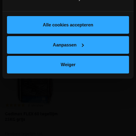
depot Ingelmunster en Ichtegem zijn nog
gesloten t.e.m. 9/8 wegens bouwverlof!
lees hier meer!
Alle cookies accepteren
Aanverwante producten
Aanpassen
Weiger
6 reviews
Gedimax FLEX 60 tegellijm
25KG grijs
Flexibele tegellijm tot