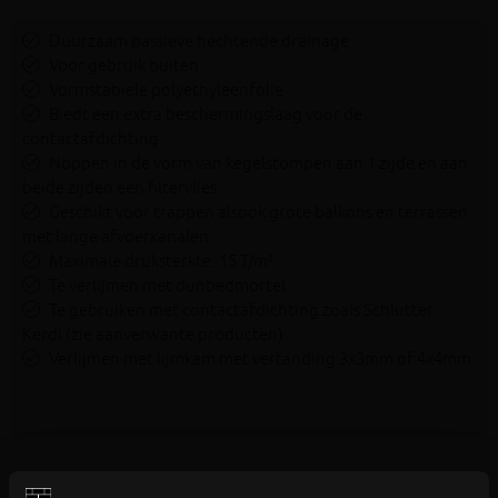
Duurzaam passieve hechtende drainage
Voor gebruik buiten
Vormstabiele polyethyleenfolie
Biedt een extra beschermingslaag voor de
contactafdichting
Noppen in de vorm van kegelstompen aan 1 zijde en aan
beide zijden een filtervlies
Geschikt voor trappen alsook grote balkons en terrassen
met lange afvoerkanalen.
Maximale druksterkte: 15 T/m²
Te verlijmen met dunbedmortel
Te gebruiken met contactafdichting zoals Schlutter
Kerdi (zie aanverwante producten)
Verlijmen met lijmkam met vertanding 3x3mm of 4x4mm