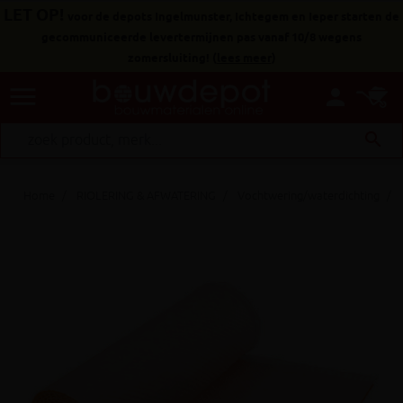
LET OP!
voor de depots Ingelmunster, Ichtegem en Ieper starten de
gecommuniceerde levertermijnen pas vanaf 10/8 wegens
zomersluiting!
(
lees meer
)
menu
person
search
Home
RIOLERING & AFWATERING
Vochtwering/waterdichting