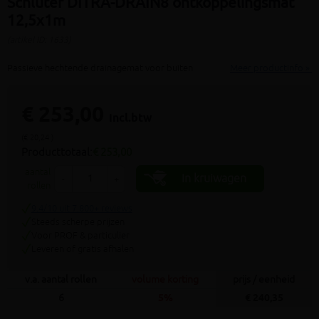
Schluter DITRA-DRAIN8 ontkoppelingsmat
12,5x1m
(artikel ID: 1633)
Passieve hechtende drainagemat voor buiten
Meer productinfo »
€ 253,00
incl.btw
(€ 20,24 )
Producttotaal:
€ 253,00
aantal
In kruiwagen
-
+
rollen
9.4/10 uit 7.800+ reviews
Steeds scherpe prijzen
Voor PROF & particulier
Leveren of gratis afhalen
v.a. aantal rollen
volume korting
prijs / eenheid
6
5%
€ 240,35