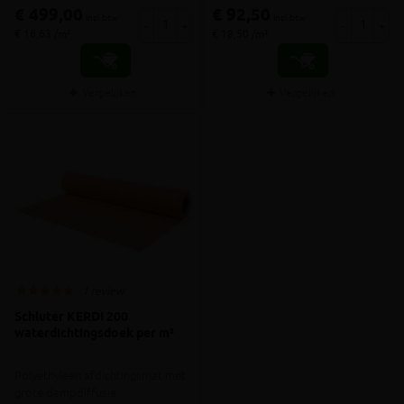
€ 499,00
€ 92,50
incl.btw
incl.btw
-
+
-
+
€ 16,63 /m²
€ 18,50 /m²
Vergelijken
Vergelijken
1 review
Schluter KERDI 200
waterdichtingsdoek per m²
Polyethyleen afdichtingsmat met
grote dampdiffusie