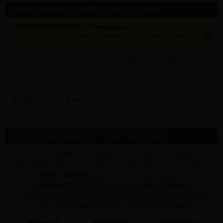
Info dit product LEVEREN (thuis of op werf)
✓ GESCHATTE LEVERTIJD: 1 à 3 werkdagen
info
tijden zijn indicatief; klik op de i-knop voor meer info:
vul bovenaan
aantal
in + hier postcode en klik op 'bereken'
Bereken leverkost & methode »
Info gratis AFHAALDEPOTS voor dit product
✓ Dit product is
ENKEL
verkrijgbaar op onderstaande afhaaldepot(s) (!
dit betekent niet dat het artikel op al deze depots nu voorradig is)
•
Binnen 1 werkdag
na online bestelling ontvang je een
afhaalbevestiging INDIEN voorradig op het afhaaldepot.
✍
CHAT MET ONS
voor de actuele stock op onderstaande depot(s)
➥ Klik op een afhaaldepot voor praktische info afhalen