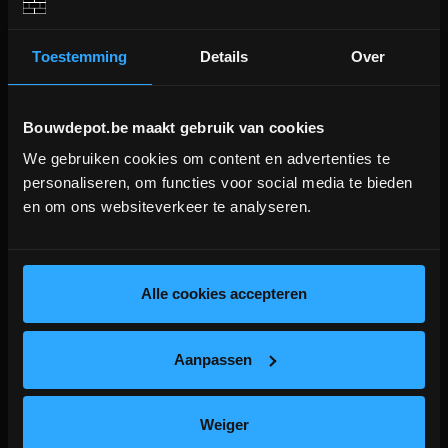
Aanverwante producten
Toestemming
Details
Over
Bouwdepot.be maakt gebruik van cookies
We gebruiken cookies om content en advertenties te
DEPOT INGELMUNSTER EN
personaliseren, om functies voor social media te bieden
ICHTEGEM GESLOTEN!
en om ons websiteverkeer te analyseren.
depot Ingelmunster en Ichtegem zijn nog
gesloten t.e.m. 9/8 wegens bouwverlof!
6 reviews
Gedimax FLEX 60 tegellijm
Schluter DITRA-DRAIN4
lees hier meer!
Alle cookies accepteren
25KG grijs
ontkoppelingsmat 25x1m
Flexibele tegellijm tot
Passieve hechtende drainagemat
Aanpassen
tegelformaat 60/60
voor binnen
meer info
meer info
volumekorting!
Weiger
€ 469,00
incl.btw
€ 15,40
-
+
-
+
incl.btw