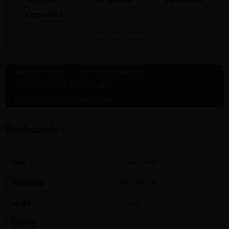
Bekkevoort
Hoogstraten
Ingelmunster
Kampenhout
Staat jouw gewenste afhaaldepot niet in bovenstaande lijst dan kan dit artikel daar
NOOIT gratis afgehaald worden
PRODUCTINFO »
EXTRA INFORMATIE »
AANVERWANTE PRODUCTEN »
PRODUCTBEOORDELINGEN »
Productinfo
Type
Drainagemat
Toepassing
Waterafvoer
Lengte
12,5 m
Breedte
1 m