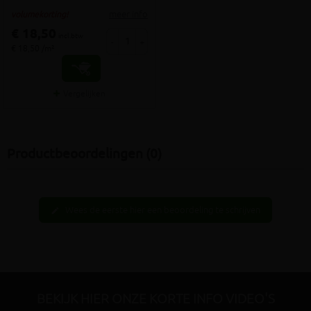
meer info
volumekorting!
€ 18,50
incl.btw
-
+
€ 18,50 /m²
Vergelijken
Productbeoordelingen (0)
Wees de eerste hier een beoordeling te schrijven
edit
BEKIJK HIER ONZE KORTE INFO VIDEO'S