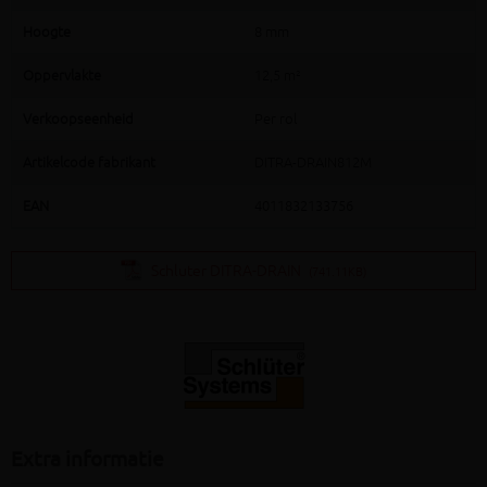
Hoogte
8 mm
Oppervlakte
12,5 m²
Verkoopseenheid
Per rol
Artikelcode fabrikant
DITRA-DRAIN812M
EAN
4011832133756
Schluter DITRA-DRAIN
(741.11KB)
Extra informatie