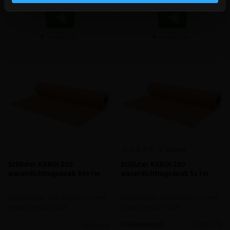
€ 18,76 /
Vergelijken
Vergelijken
2 reviews
Schluter KERDI 200
Schluter KERDI 200
waterdichtingsdoek 30x1m
waterdichtingsdoek 5x1m
Polyethyleen afdichtingsmat met
Polyethyleen afdichtingsmat met
grote dampdiffusie
grote dampdiffusie
meer info
meer info
volumekorting!