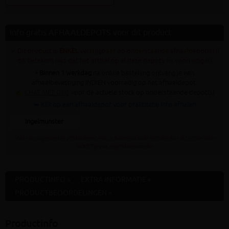
Info gratis AFHAALDEPOTS voor dit product
✓ Dit product is
ENKEL
verkrijgbaar op onderstaande afhaaldepot(s) (!
dit betekent niet dat het artikel op al deze depots nu voorradig is)
•
Binnen 1 werkdag
na online bestelling ontvang je een
afhaalbevestiging INDIEN voorradig op het afhaaldepot.
✍
CHAT MET ONS
voor de actuele stock op onderstaande depot(s)
➥ Klik op een afhaaldepot voor praktische info afhalen
Ingelmunster
Staat jouw gewenste afhaaldepot niet in bovenstaande lijst dan kan dit artikel daar
NOOIT gratis afgehaald worden
PRODUCTINFO »
EXTRA INFORMATIE »
PRODUCTBEOORDELINGEN »
Productinfo