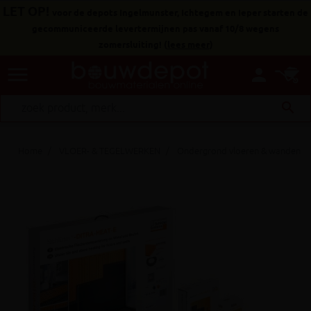
LET OP!
voor de depots Ingelmunster, Ichtegem en Ieper starten de
gecommuniceerde levertermijnen pas vanaf 10/8 wegens
zomersluiting!
(
lees meer
)
menu
person
search
Home
VLOER- & TEGELWERKEN
Ondergrond vloeren & wanden