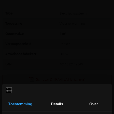
Type
Elektrisch systeem
Toepassing
Vloerverwarming
Oppervlakte
8 m²
Verkoopseenheid
Per set
Artikelcode fabrikant
DH S2
EAN
4011832142840
Schluter DITRA-HEAT E
(2.76MB)
Toestemming
Details
Over