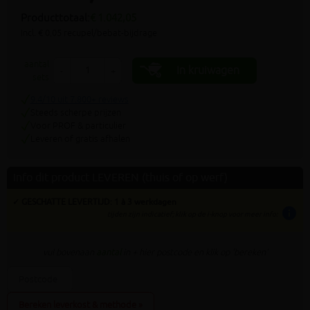
Producttotaal:
€ 1.042,05
Incl. € 0,05 recupel/bebat-bijdrage
aantal
In kruiwagen
-
+
sets
9.4/10 uit 7.800+ reviews
Steeds scherpe prijzen
Voor PROF & particulier
Leveren of gratis afhalen
Info dit product LEVEREN (thuis of op werf)
✓ GESCHATTE LEVERTIJD: 1 à 3 werkdagen
info
tijden zijn indicatief; klik op de i-knop voor meer info:
vul bovenaan
aantal
in + hier postcode en klik op 'bereken'
Bereken leverkost & methode »