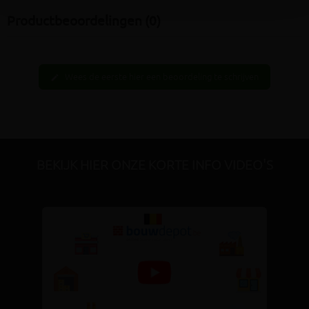
Productbeoordelingen (0)
Wees de eerste hier een beoordeling te schrijven
edit
BEKIJK HIER ONZE KORTE INFO VIDEO'S