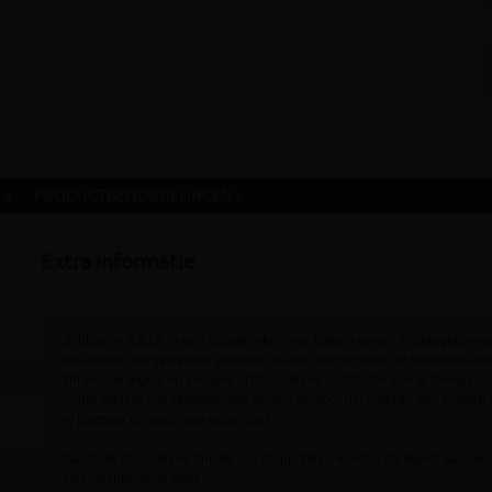
 »
PRODUCTBEOORDELINGEN »
Extra informatie
Schlüter
-JOLLY is een afsluitprofiel voor buitenhoeken in betegelde
®
de randen. De gekleurde profielen maken het mogelijk de buitenste ran
tint van de tegels en voegen, of decoratieve contrasten aan te brengen. 
onder andere het afdekken van plinten en voor het creëren van zuivere a
of plamuur op basis van epoxyhars.
Naast de decoratieve functie van de profielen worden de tegels aan d
van mechanische aard.