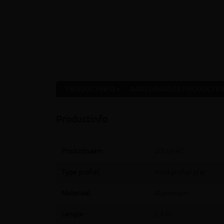
PRODUCTINFO »
AANVERWANTE PRODUCTEN
Productinfo
Productnaam
JOLLY-AC
Type profiel
Hoekprofiel plat
Materiaal
Aluminium
Lengte
2,5 m