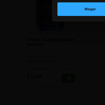
Weiger
6 reviews
Gedimax FLEX 60 tegellijm
25KG grijs
Flexibele tegellijm tot
tegelformaat 60/60
meer info
volumekorting!
€ 15,40
-
+
incl.btw
Vergelijken