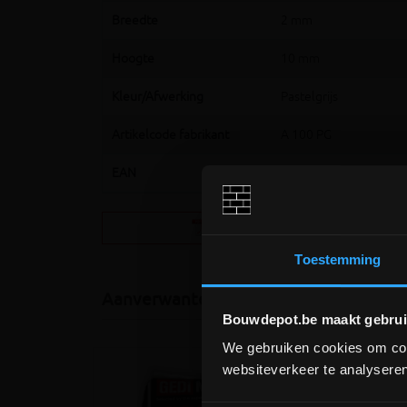
Breedte
2 mm
Hoogte
10 mm
Kleur/Afwerking
Pastelgrijs
Artikelcode fabrikant
A 100 PG
EAN
4011832034114
Schluter JOLLY
(446.5KB)
Toestemming
Aanverwante producten
Bouwdepot.be maakt gebrui
We gebruiken cookies om cont
websiteverkeer te analyseren