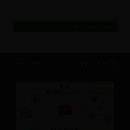
Wees de eerste hier een beoordeling te schrijven
edit
BEKIJK HIER ONZE KORTE INFO VIDEO'S