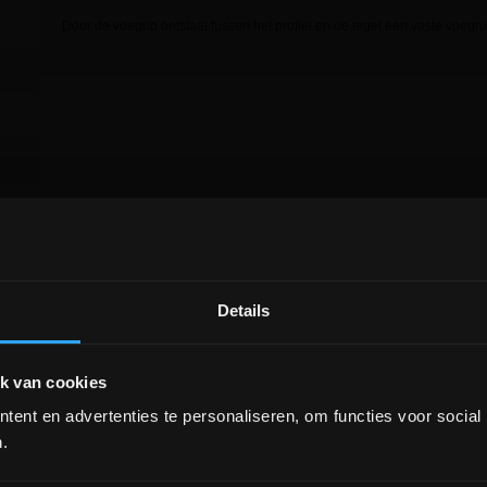
Door de voegrib ontstaat tussen het profiel en de tegel een vaste voegru
Details
DEPOT INGELMUNSTER EN
ICHTEGEM GESLOTEN!
k van cookies
ent en advertenties te personaliseren, om functies voor social
depot Ingelmunster en Ichtegem zijn nog
gesloten t.e.m. 9/8 wegens bouwverlof!
.
lees hier meer!