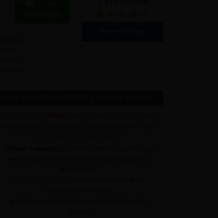
7.912 reviews
In
+
kruiwagen
Powered by Kiyoh
 reviews
ijzen
culier
 afhalen
Info gratis AFHAALDEPOTS voor dit product
✓ Dit product is
ENKEL
verkrijgbaar op onderstaande
afhaaldepot(s) (! dit betekent niet dat het artikel op al
deze depots nu voorradig is)
•
Binnen 1 werkdag
na online bestelling ontvang je
een afhaalbevestiging INDIEN voorradig op het
afhaaldepot.
✍
CHAT MET ONS
voor de actuele stock op
onderstaande depot(s)
➥ Klik op een afhaaldepot voor praktische info
afhalen