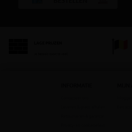
LAGE PRIJZEN
Je betaalt nooit te veel!
INFORMATIE
MIJN
Contacteer ons
Inloggen
Leveren & gratis afhalen
Een acc
Retourneren & garantie
Privacy- en cookiebeleid