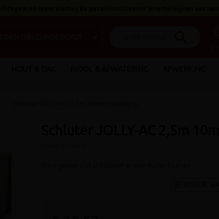
 Ichtegem en Ieper starten de gecommuniceerde levertermijnen pas van
help_o
search
€ 
HOUT & DAK
RIOOL & AFWATERING
AFWERKING
n
Schluter JOLLY-AC 2,5m 10mm pastelgrijs
Schluter JOLLY-AC 2,5m 10m
(artikel ID: 1647)
Kleurgecoat plat afsluitprofiel voor buitenhoeken
_arrow_right