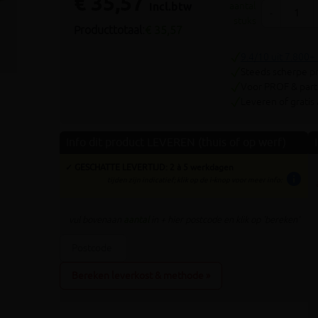
€ 35,57
Volgende
incl.btw
aantal
-
stuks
Producttotaal:
€ 35,57
9.4/10 uit 7.800+
Steeds scherpe pr
Voor PROF & parti
Leveren of gratis
Info dit product LEVEREN (thuis of op werf)
✓ GESCHATTE LEVERTIJD: 2 à 5 werkdagen
info
tijden zijn indicatief; klik op de i-knop voor meer info:
vul bovenaan
aantal
in + hier postcode en klik op 'bereken'
Bereken leverkost & methode »