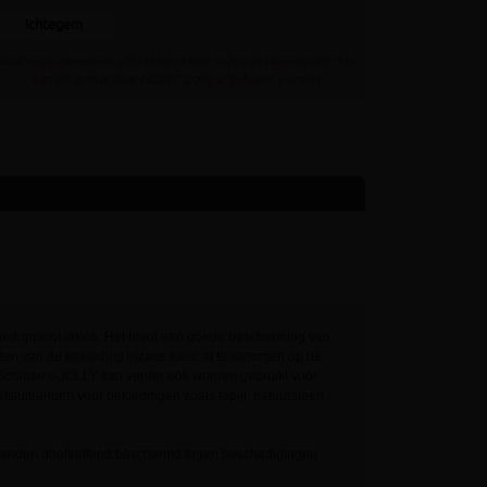
Ichtegem
Staat jouw gewenste afhaaldepot niet in bovenstaande lijst dan
kan dit artikel daar NOOIT gratis afgehaald worden
 wandoppervlakken. Het biedt een goede bescherming van
den van de bekleding inzake kleur af te stemmen op de
Schlüter
-JOLLY kan verder ook worden gebruikt voor
®
fsluitranden voor bekledingen zoals tapijt, natuursteen
e randen doeltreffend beschermd tegen beschadigingen